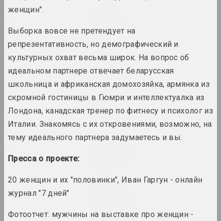
1998
Раман Аксёнаў
женщин".
Без назвы
1997
2025, серыя жывапісу
Выборка вовсе не претендует на
1996
репрезентативность, но демографический и
1995
Уладзімір Сакалоўскі
культурных охват весьма широк. На вопрос об
ДАРОГА
1994
идеальном партнере отвечает беларусская
2025, серыя жывапісу
1993
школьница и африканская домохозяйка, армянка из
скромной гостиницы в Гюмри и интеллектуалка из
1992
Анна Мельникова
Дыялог
Лондона, канадская тренер по фитнесу и психолог из
1991
2025, серыя жывапісу
Италии. Знакомясь с их откровениями, возможно, на
1990
тему идеального партнера задумаетесь и вы.
Кацярына Гейдука
1989
Камень, нажніцы, папера
Пресса о проекте:
1988
2025, скульптура
1987
20 женщин и их "половинки", Иван Гаргун - онлайн
Марына Казак
журнал "7 дней"
1986
ЛІНІІ СВЯТЛА, ЛІНІІ ЖЫЦЦЯ
1985
2025, серыя жывапісу
Фотоотчет: мужчины на выставке про женщин -