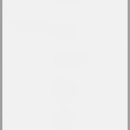
1970
2025, скульптурная серыя
1969
2024
1968
Антон Тызенгаўз
1967
ANOTHER WORLD
2024, жывапіс
1966
1965
Аляксандра Канончанка
1964
Blessing Neukölln
2024, серыя інсталяцый
1963
1962
Надзя Саяпiна
1961
Ciažar blukannia / Цяжар
блукання
1960
2024, серыя аб'ектаў
1959
Дар'я Семчук (Цемра)
1958
Cелязёнка
1957
2024, жывапіс, аб'ект