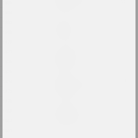
VYCINANKA (ad slova CISK)
1885
2024, роспіс
1884
1883
Ілля Падалка
Аднойчы
1880
2024, жывапіс
1879
1877
Аляксей Кузьміч
Адраджэнне
1876
2024, акцыя
1875
Пытанні разумення, веры і
1874
кахання
1873
2024, друкаваны твор
1870
Крохалёў Кірыл
1869
РАННІ ГІПС
1868
2024, перформанс, скульптура
1867
Ала Савашэвiч