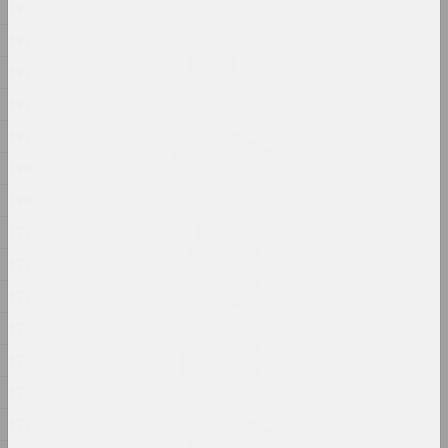
1820
1819
Яўген Шадко
Стыль хаосу
1817
2024, жывапіс
1812
1810
Ян Басалыга
Траічны шлях; Наступнік,
1808
здрадніцель
2024, скульптурная серыя
1800
1797
Руслан Вашкевіч
1795
ТРАНЗІТ-АБ'ЕКТ
2024, скульптура
1790
1789
Маргарыта Дзюшко
1788
Трывожныя сны
2024, жывапіс
1785
1778
Аляксей Лунёў, Сяргей Шабохін