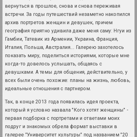
2012
вернуться в прошлое, снова и снова переживая
2025, відэа-інсталяцыя
2011
встречи. За годы путешествий незаметно накопился
2010
Антон Тызенгаўз
архив портретов женщин и девушек, причем
Paw Star
география приятно удивила даже меня саму: Нгуи из
2009
2025, жывапіс
Гамбии, Татевик из Армении, Украина, Франция,
2008
Италия, Польша, Австралия.... Галерею захотелось
Ала Савашэвiч
2007
показать миру, поделиться историями, которые мне
W księżycu stała, wiatru
2006
słuchała
когда-то довелось услышать, общаясь с
2025, скульптурная серыя
2005
девушками. А темы для общения, действительно, у
всех были очень похожие: планы на жизнь, любовь,
2004
Антон Тызенгаўз
идеальные отношения с партнером.
WWW
2003
2025, жывапіс
2002
Так, в конце 2013 года появилась идея проекта,
который я условно назвала "Кого хотят женщины" -
2001
Марына Напрушкiна
первая подборка с портретами и ответами моих
Аб чым мы марым разам?
2000
2025, інсталяцыя
подруг и знакомых обрела формат выставки в
1999
галерее "Университет культуры" под названием "20