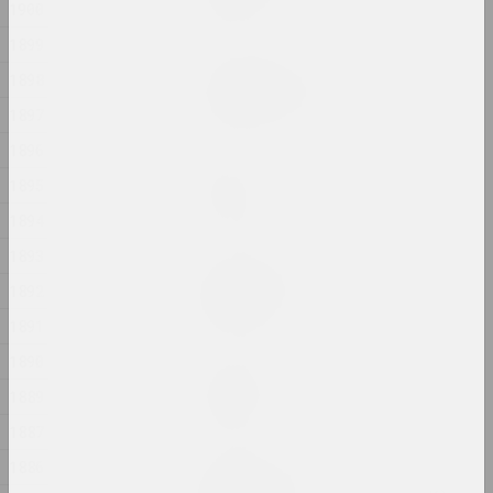
1900
2024, аб'ект
1899
Артур Комаровский
1898
The Constitution | Eat
1897
2024, перформанс
1896
sierafimus
1895
Tom Yorke
2024, жывапіс
1894
1893
Таццяна Кандраценка
1892
Upside-down
2024, жывапіс
1891
1890
Таццяна Кандраценка
Vertigo
1889
2024, жывапіс
1887
1886
Дар'я Семчук (Цемра)