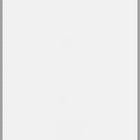
1928
Анастасія Рыдлеўская
Mania
1927
2024, жывапіс
1926
1925
Алёна Пазднякова
Market
1924
2024, інтэрвенцыя
1923
1922
Надзя Саяпiна
Pokuć
1921
2024, відэа
1920
1919
Надзя Саяпiна
POKUĆ
1918
2024, мультымедыйная праца, інсталяцыя
1917
Дар'я Семчук (Цемра)
1916
Purge / Ačystka /
1915
Təmizləmə
2024, жывапіс