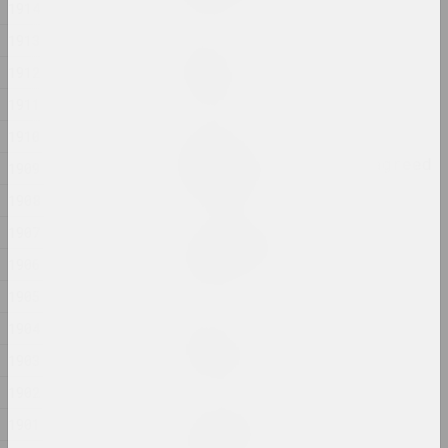
1914
1913
sierafimus
Reflection
1912
2024, жывапіс
1911
1910
Глеб Кавальскі
Remember That You Disagreed
1909
2024, перформанс
1908
1907
Анастасія Рыдлеўская
Snake Charmer
1906
2024, жывапіс
1905
1904
sierafimus
Sprong Passion
1903
2024, жывапіс
1902
Анастасія Рыдлеўская
1901
Strange Sun