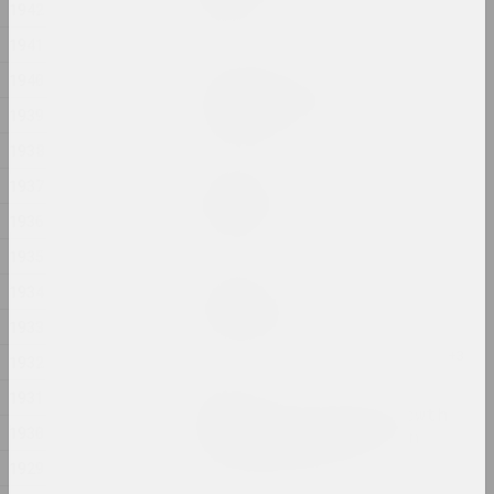
lake
1942
2024, жывапіс
1941
1940
Анастасія Дубровіна
Kapliczki Warszawskie
1939
2024, фотасерыя
1938
Дина Леонова
1937
Keep Silent
1936
2024, жывапіс
1935
Надзя Саяпiна
1934
Krajaviedy
1933
2024, графічная серыя
1932
Юра Шуст
1931
Leaving an Annual Growth
1930
at the Top: Succession
2024, серыя інсталяцый
1929