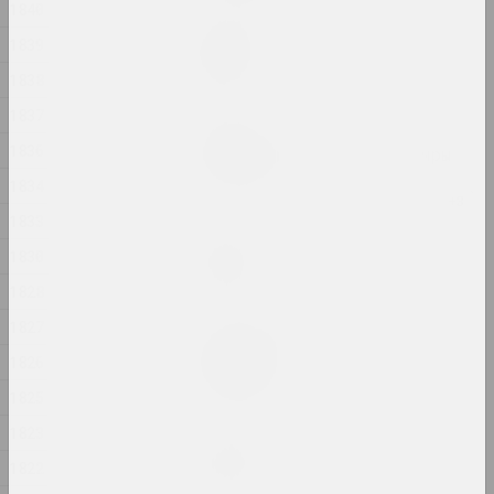
1840
Маргарыта Дзюшко
1839
Сведка
2024, жывапіс
1838
1837
Яўген Шадко
1836
Святло прыходзіць з цемры
2024, жывапіс
1834
1833
Jana Shnipelson
1830
Скарб
2024, серыя фатаграфій
1828
1827
Маргарыта Дзюшко
Спачуванне
1826
2024, жывапіс
1825
1823
Аляксандр Адамаў
Стома
1822
2024, інсталяцыя