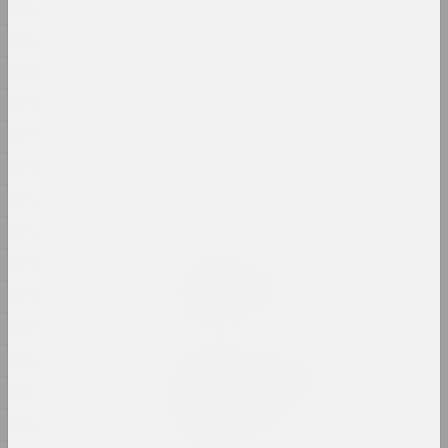
1866
Ружы
2024, інсталяцыя
1863
1860
Аляксандр Адамаў
1859
Рыза
2024, аб'ект
1858
1854
Марына Казак
Сад
1853
2024, жывапіс
1852
1851
Аляксандр Данілкін
Саламяная Бомба
1850
2024, аб'ект
1848
1847
Вольга Шпарага, Марына Напрушкiна
Свабода. Роўнасць.
1845
Сястрынства
1843
2024, друкаваны твор