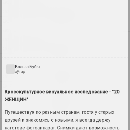
2026
2026
Ігар Рымашэўскі
2025
Вясновая прагулка
2024
2026, жывапіс
2023
2025
2022
Антон Тызенгаўз
2021
BIG DATA
2025, жывапіс
2020
Вольга Бубіч
2019
Антон Тызенгаўз
аўтар
Ghost in the Shell
2018
2025, жывапіс
2017
Кросскультурное визуальное исследование - "20
2016
Ганна Сакалова
ЖЕНЩИН"
HEADWIND
2015
2025, відэа
Путешествуя по разным странам, гостя у старых
2014
друзей и знакомясь с новыми, я всегда держу
2013
Ганна Сакалова
наготове фотоаппарат. Снимки дают возможность
NET