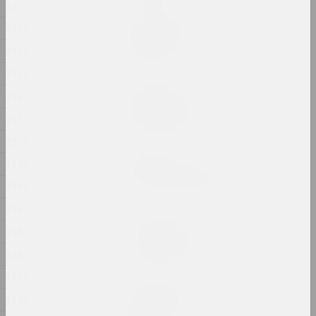
1956
Аляксандр Бірук
1955
Feeding the wildebeest
1954
2024, жывапіс
1953
Аліна Блюміс
1952
Florephemeral
1951
2024, серыя жывапісу
1950
Андрэй Анро
1949
Gott ist obdachlos
2024, лічбавая праца, інсталяцыя, відэа-інсталяцыя
1948
1947
Татьяна Чипсанова
1946
In my shoes
2024, серыя фатаграфій
1945
1944
Аляксандр Бірук
1943
In the presence of the