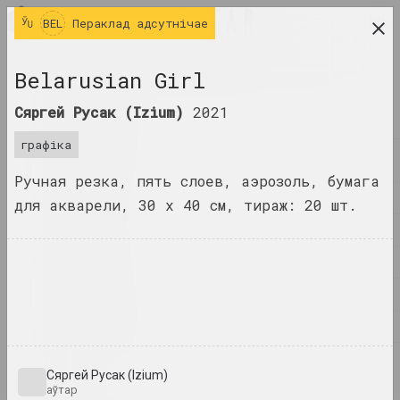
BEL
BEL
Пераклад адсутнічае
даследчая платформа беларускага сучаснага
Belarusian Girl
мастацтва
Сяргей Русак (Izium)
2021
ЧАСОПІС
графіка
ІНДЭКС
Ручная резка, пять слоев, аэрозоль, бумага
ІМЁНЫ
для акварели, 30 х 40 см, тираж: 20 шт.
ТЭРМІНЫ
ПАДЗЕІ
ТВОРЫ
ДАКУМЕНТЫ
ІНФА
Сяргей Русак (Izium)
аўтар