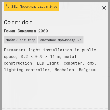
BEL
BEL
Пераклад адсутнічае
даследчая платформа беларускага сучаснага
Corridor
мастацтва
Ганна Сакалова
2009
ЧАСОПІС
паблік-арт твор
световое произведение
ІНДЭКС
Permanent light installation in public
ІМЁНЫ
space, 3.2 × 0.9 × 11 m, metal
construction, LED light, computer, dmx,
ТЭРМІНЫ
lighting controller, Mechelen, Belgium
ПАДЗЕІ
ТВОРЫ
ДАКУМЕНТЫ
ІНФА