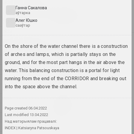
2026
2026
Ганна Сакалова
Ігар Рымашэўскі
2025
аўтарка
Вясновая прагулка
Алег Юшко
2024
2026, жывапіс
сааўтар
2023
2025
2022
Антон Тызенгаўз
On the shore of the water channel there is a construction
2021
BIG DATA
of arches and lamps, which is partially stays on the
2025, жывапіс
2020
ground, and for the most part hangs in the air above the
2019
water. This balancing construction is a portal for light
Антон Тызенгаўз
Ghost in the Shell
running from the end of the CORRIDOR and breaking out
2018
2025, жывапіс
into the space above the channel.
2017
2016
Ганна Сакалова
HEADWIND
2015
Page created
06.04.2022
2025, відэа
Last modified
13.04.2022
2014
Над матэрыялам працавалі:
2013
Ганна Сакалова
INDEX
Katsiaryna Patsouskaya
NET