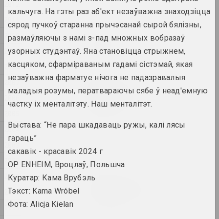
2012
2025, відэа-інсталяцыя
кальчуга. На гэты раз аб'ект незаўважна знаходзіцца
2011
сярод пучкоў старанна прычэсанай сырой бялізны,
2010
Антон Тызенгаўз
размаўляючы з намі з-пад множных вобразаў
Paw Star
2009
узорных студэнтаў. Яна становіцца стрыжнем,
2025, жывапіс
касцяком, сфарміраваным гадамі сістэмай, якая
2008
незаўважна фарматуе нічога не падазравалыя
Ала Савашэвiч
2007
W księżycu stała, wiatru
маладыя розумы, ператвараючы сябе ў неад'емную
2006
słuchała
частку іх менталітэту. Наш менталітэт.
2025, скульптурная серыя
2005
Выстава: “Не пара шкадаваць ружы, калі лясы
2004
Антон Тызенгаўз
гараць”
WWW
2003
сакавік - красавік 2024 г
2025, жывапіс
2002
OP ENHEIM, Вроцлаў, Польшча
2001
Куратар: Кама Врубэль
Марына Напрушкiна
Аб чым мы марым разам?
Тэкст: Kama Wróbel
2000
2025, інсталяцыя
Фота: Alicja Kielan
1999