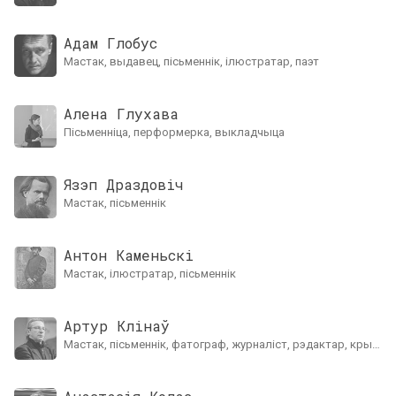
Адам Глобус
мастак, выдавец, пісьменнік, ілюстратар, паэт
Алена Глухава
пісьменніца, перформерка, выкладчыца
Язэп Драздовіч
мастак, пісьменнік
Антон Каменьскі
мастак, ілюстратар, пісьменнік
Артур Клінаў
мастак, пісьменнік, фатограф, журналіст, рэдактар, крытык