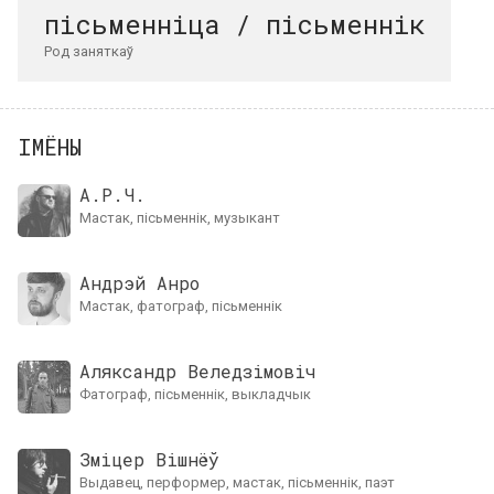
пісьменніца / пісьменнік
Род заняткаў
ІМЁНЫ
А.Р.Ч.
мастак, пісьменнік, музыкант
Андрэй Анро
мастак, фатограф, пісьменнік
Аляксандр Веледзімовіч
фатограф, пісьменнік, выкладчык
Зміцер Вішнёў
выдавец, перформер, мастак, пісьменнік, паэт