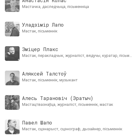
Анастасія Колас
мастачка, даследчыца, пісьменніца
Уладзімір Лапо
мастак, пісьменнік
Зміцер Плакс
мастак, перакладчык, журналіст, вядучы, куратар, пісьменні
Аляксей Талстоў
мастак, пісьменнік, музыкант
Алесь Тарановіч (Эратыч)
мастацтвазнаўца, журналіст, пісьменнік, мастак
Павел Шапо
мастак, сцэнарыст, сцэнограф, дызайнер, пісьменнік