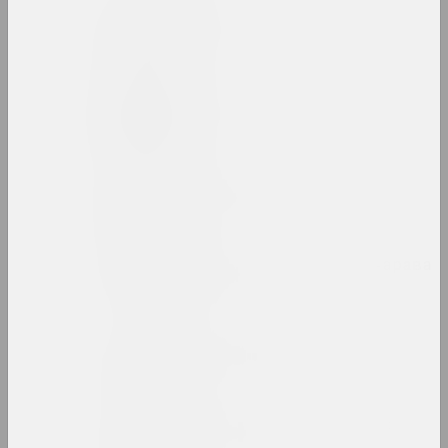
Людвіг Асецкі
мастак
Ісаак Аскназій
мастак
Аркадзь Астаповіч
мастак, выкладчык
Зінаіда Астаповіч-Бачарава
мастачка, выкладчыца
Яўген Ацецкі
фатограў, фотажурналіст
Алексантэры Ахола-Вало
мастак, філосаў