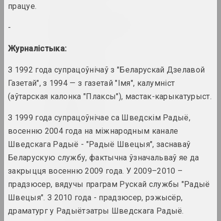
працуе.
Alexey Shlyk & Ben Van
-
den Berghe
дуэт
Журналістыка:
Леў Алімаў
З 1992 года супрацоўнічаў з "Беларускай Дзелавой
мастак
Газетай", з 1994 — з газетай "Імя", калумніст
(аўтарская калонка "Плаксы"), мастак-карыкатурыст.
Аліна і Джэф Блюміс
З 1999 года супрацоўнічае са Шведскім Радыё,
дуэт
восенню 2004 года на міжнародным канале
Шведскага Радыё - "Радыё Швецыя", заснаваў
Юрый Алісевіч
Беларускую службу, фактычна ўзначальваў яе да
мастак
закрыцця восенню 2009 года. У 2009–2010 –
прадзюсер, вядучы праграм Рускай службы "Радыё
Казімір Альхімовіч
Швецыя". З 2010 года - прадзюсер, рэжысёр,
мастак
драматург у Радыётэатры Шведскага Радыё.