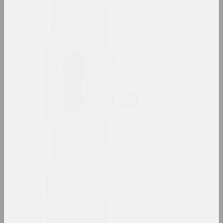
Сьвятлана Баранкоўская
мастачка
Анатоль Бараноўскі
мастак, выкладчык
Міхаіл Барздыка
мастак, ілюстратар
Максім Бародзіч
мастак
Артур Бартэльс
мастак, ілюстратар, журналіст
Антон Бархаткоў