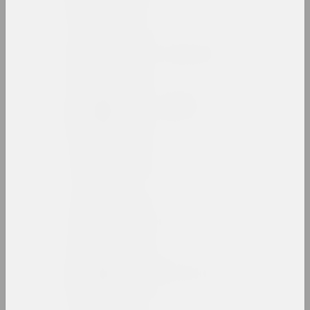
мастак
Аляксей Барысёнак
куратар, крытык , рэдактар
Антон Барысенка
даследчык, публіцыст
Андрэй Басалыга
мастак
Міхась Басалыга
мастак, дырэктар
Уладзімір Басалыга
мастак, ілюстратар, выкладчык