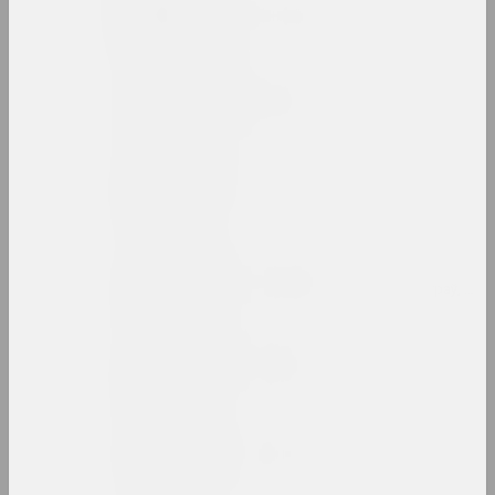
Сяргей Балянок
мастак, ілюстратар, рэдактар
Марыя-Алена Банэ
фатограўка, мастачка
Ілона Барадуліна
мастачка
Міхаіл Баразна
рэктарка, прафесар, мастак, фатограў, мас
Лявон Баразна
мастак, культуролаг, этнограф
Васіль Баранаў
мастак, выкладчык