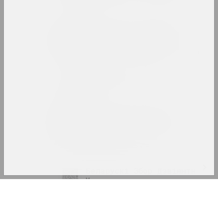
саюз
Беларуская дзяржаўная
акадэмія мастацтваў
вну, адукацыйная, бібліятэка, дзяржаўная, 
Беларускі авангард
інтэрнэт рэсурс, архіў
Беларускі дзяржаўны
універсітэт культуры і
мастацтваў
вну, дзяржаўная ўстанова
Беларускі Збор Дэвіянтнага
Мастацтва
Log In
выставачная пляцоўка
Email
Беларускі клімат