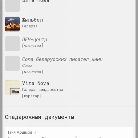
мастак, пісьменнік, музыкант
Н
О
A&V Art Gallery
Жыльбел
П
галерэя
галерэя
Р
ПЕН-центр
С
Віктар Аберамак
[ членства ]
мастак
Т
Союз беларусских писател_ьниц
Ў
саюз
Ціхан Абрамаў
У
[ членства ]
мастак
Ф
Vita Nova
галерэя, выдавецтва
Х
Аляксандр Адамаў
[ куратар ]
мастак, крытык , сцэнограф
Ц
Ч
Спадарожныя дакументы
Заір Азгур
Ш
мастак
Ю
Таня Арцімовіч