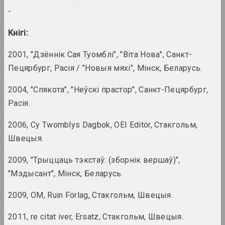
Віктар Альшэўскі
-
мастак, выкладчык, куратар
Кнігі:
Юзаф Аляшкевіч
2001, "Дзённік Сая Туомблі", "Віта Нова", Санкт-
мастак
Пецярбург, Расія / "Новыя мяхі", Мінск, Беларусь.
Глеб Аманкулаў
2004, "Спякота", "Неўскі прастор", Санкт-Пецярбург,
мастак, перформер
Расія.
2006, Cy Twomblys Dagbok, OEI Editör, Стакгольм,
Амбасада Культуры
нго
Швецыя.
2009, "Трыццаць тэкстаў: (зборнік вершаў)",
an angelico
"Мэдысант", Мінск, Беларусь.
група, дуэт
2009, OM, Ruin Förlag, Стакгольм, Швецыя.
Ксіша Ангелава
2011, re citat iver, Ersatz, Стакгольм, Швецыя.
мастачка, актрыса