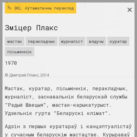
BEL
BEL
Аўтаматычны пераклад
даследчая платформа беларускага сучаснага
Зміцер Плакс
мастацтва
ЧАСОПІС
мастак
перакладчык
журналіст
вядучы
куратар
пісьменнік
ІНДЭКС
1970
ІМЁНЫ
© Дмитрий Плакс, 2014
ТЭРМІНЫ
Мастак, куратар, пісьменнік, перакладчык,
ПАДЗЕІ
журналіст, заснавальнік беларускай службы
ТВОРЫ
"Радыё Швецыя", мастак-карыкатурыст.
ДАКУМЕНТЫ
Удзельнік гурта "Беларускі клімат".
ІНФА
Адзін з першых куратараў і канцэптуалістаў
у сучасным беларускім мастацтве. Курыраваў