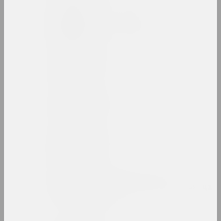
Таня Арцімовіч
даследчыца, аўтарка, куратарка
Анатоль Арцімовіч
мастак
Аршыца
аб'яднанне
Аршыца
аб'яднанне
Асацыяцыя творчай
інтэлігенцыі (Асацыяцыя ці
АТІ)
аб'яднанне