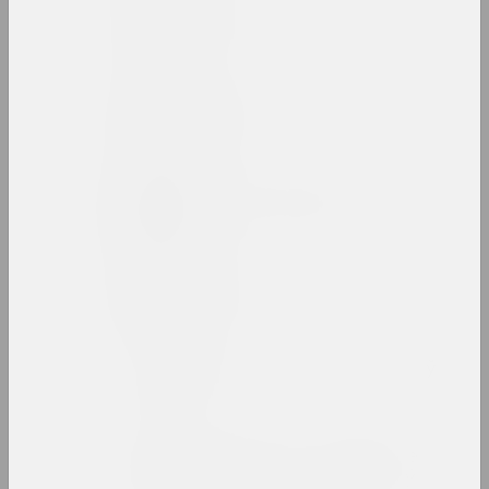
Ізраіль Басаў
мастак
Мікалай Батвіннік
фатограў
Марына Бацюкова
мастачка, фатограўка, вядучая
Беларт
галерэя, салон
Беларускi саюз мастакоў
саюз
Беларускае грамадскае
аб'яднанне фатографаў