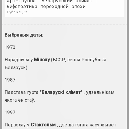
Арт-группа "Беларусский климат":
Я
Air Berlin Alexanderplatz
мифопоэтика переходной эпохи
даследчая інстытуцыя, рэзідэнцыя, культ
публікацыя
Акадэмія
выставачная пляцоўка, галерэя
Выбраныя даты:
1970
Раман Аксёнаў
мастак
Нарадзіўся ў
Мінску
(БССР, сёння Рэспубліка
Беларусь).
Уладзімер Акулаў
мастак
1987
Падстава гурта
"Беларускі клімат"
, удзельнікам
Аляксандр Акуцыёнак
якога ён стаў.
мастак
1997
Алена Аладава
Пераехаў у
Стакгольм
, дзе да гэтага часу жыве і
мастацтвазнаўка