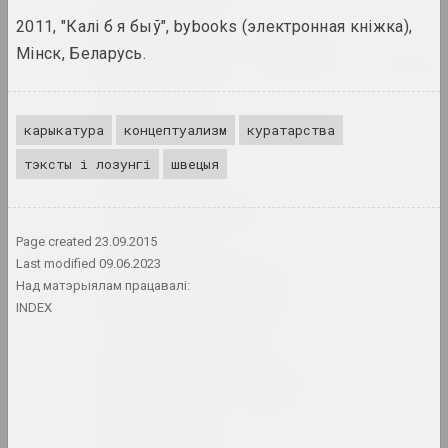
2011, "Калі б я быў", bybooks (электронная кніжка),
Міхаіл Анемпадыстаў
Мінск, Беларусь.
мастак, фатограў, дызайнер, паэт, культур
Анатоль Анікейчык
карыкатура
концептуализм
куратарства
мастак, выкладчык
тэксты і лозунгі
швецыя
Андрэй Анро
мастак, фатограў, пісьменнік
Page created
23.09.2015
Last modified
09.06.2023
Antiwarcoalition.art
Над матэрыялам працавалі:
(платформа)
INDEX
інтэрнэт рэсурс
Ірына Ануфрыева
мастачка, перформерка