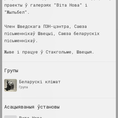
1
1
праекты ў галерэях "Віта Нова" і
1+1=1
4
"Жыльбел".
дуэт
А
Член Шведскага ПЭН-цэнтра, Саюза
Б
пісьменнікаў Швецыі, Саюза беларускіх
В
4
4–63
пісьменнікаў.
Г
аб'яднанне
Жыве і працуе ў Стакгольме, Швецыя.
Д
400 квадратаў
Е
галерэя
Ж
Групы
З
Беларускі клімат
І
група
А
a.r.
К
група
Л
Асацыяваныя ўстановы
М
А.Р.Ч.
Вита Нова