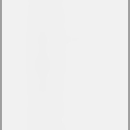
Bazinato
мастак, даследчык, ілюстратар
Руфiна Базлова
мастачка, ілюстратарка, сцэнограўка
Леон Бакст
мастак, сцэнограф, ілюстратар, дызайнер
Якаў Балглі
мастак
Аляксандр Балдакоў
мастак