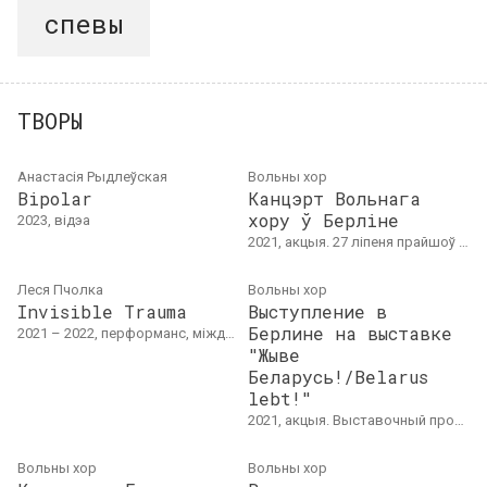
спевы
ТВОРЫ
Анастасія Рыдлеўская
Вольны хор
Bipolar
Канцэрт Вольнага
хору ў Берліне
2023, відэа
2021, акцыя. 27 ліпеня прайшоў канцэрт Вольнага хору ў Берліне на возеры Тэгель. Былі выкананы песьні беларускіх музыкаў на вершы Янкі Купалы, Якуба Коласа, Уладзіміра Караткевіча, Алеся Дудара, Уладзіміра Някляева. Усе творы гучалі змешаным хорам a cappella. Заключная частка канцэрта прайшла на вадзе.
Леся Пчолка
Вольны хор
Invisible Trauma
Выступление в
Берлине на выставке
2021 – 2022, перформанс, міждысцыплінарны праект, відэа. Инсталляция, перформанс, видео-документация: 20'11"
"Жыве
Беларусь!/Belarus
lebt!"
2021, акцыя. Выставочный проект "Жыве Беларусь!/Belarus lebt!" про беларусские протесты открылся 23 июня в Берлине – около Бранденбургских ворот.
Вольны хор
Вольны хор