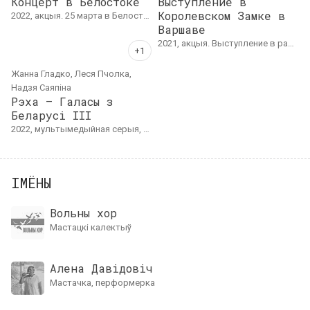
Концерт в Белостоке
Выступление в
Королевском Замке в
2022, акцыя. 25 марта в Белостокском театре кукол состоялся специальный концерт в честь Дня Воли, гостями которого стали лидеры беларусских демократических сил Светлана Тихановская и Павел Латушко. Торжества по случаю Дня Воли в Белостоке проходили под лозунгом "За нашу и вашу свободу", являясь выражением поддержки и солидарности с Украиной.
Варшаве
2021, акцыя. Выступление в рамках Музыкальных садов во дворе Королевского замка в Варшаве. Группа исполнила исторические гимны беларусов, отсылающие к патриотическим традициям.
Жанна Гладко, Леся Пчолка,
Надзя Саяпiна
Рэха – Галасы з
Беларусі III
2022, мультымедыйная серыя, перфарматыўная серыя. 3 часткі. Відэа-дакументацыя, агульная працягласць: 49'00"
ІМЁНЫ
Вольны хор
мастацкі калектыў
Алена Давідовіч
мастачка, перформерка