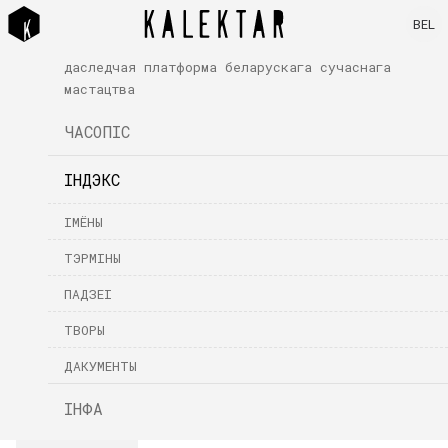
BEL
даследчая платформа беларускага сучаснага
мастацтва
ЧАСОПІС
ІНДЭКС
ІМЁНЫ
ТЭРМІНЫ
ПАДЗЕІ
ТВОРЫ
ДАКУМЕНТЫ
ІНФА