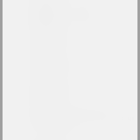
Таня Арцімовіч
даследчыца, аўтарка, куратарка
Анатоль Арцімовіч
мастак
Аршыца
аб'яднанне
Аршыца
аб'яднанне
Асацыяцыя творчай
інтэлігенцыі (Асацыяцыя ці
АТІ)
аб'яднанне