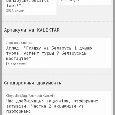
Беларусь!/Belarus
2021, акцыя
Я
Air Berlin Alexanderplatz
lebt!"
даследчая інстытуцыя, рэзідэнцыя, культ
2021, акцыя
Акадэмія
Артыкулы на KALEKTAR
выставачная пляцоўка, галерэя
Лізавета Сцяцко
Раман Аксёнаў
Агляд: "Гляджу на Беларусь і думаю –
мастак
турма. Аспект турмы ў беларускім
мастацтве"
[ згадваецца ]
Уладзімер Акулаў
мастак
Спадарожныя дакументы
Аляксандр Акуцыёнак
мастак
Chrysalis Mag, Аляксей Кузьміч
Час дзейнічаць: акцыянізм, пэрформанс,
Алена Аладава
актывізм. Частка 2 акцыянізм vs
пэрформанс
мастацтвазнаўка