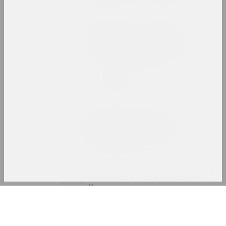
саюз
Беларуская дзяржаўная
акадэмія мастацтваў
вну, адукацыйная, бібліятэка, дзяржаўная, 
Беларускі авангард
інтэрнэт рэсурс, архіў
Беларускі дзяржаўны
універсітэт культуры і
мастацтваў
вну, дзяржаўная ўстанова
Беларускі Збор Дэвіянтнага
Мастацтва
Log In
выставачная пляцоўка
Email
Беларускі клімат