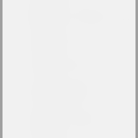
Міхаіл Анемпадыстаў
мастак, фатограў, дызайнер, паэт, культур
Анатоль Анікейчык
мастак, выкладчык
Андрэй Анро
мастак, фатограў, пісьменнік
Antiwarcoalition.art
(платформа)
інтэрнэт рэсурс
Ірына Ануфрыева
мастачка, перформерка