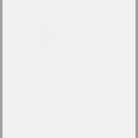
Людвіг Асецкі
мастак
Ісаак Аскназій
мастак
Аркадзь Астаповіч
мастак, выкладчык
Зінаіда Астаповіч-Бачарава
мастачка, выкладчыца
Яўген Ацецкі
фатограў, фотажурналіст
Алексантэры Ахола-Вало
мастак, філосаў