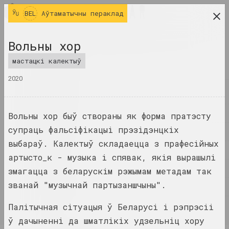
BEL
BEL
Аўтаматычны пераклад
даследчая платформа беларускага сучаснага
Вольны хор
мастацтва
мастацкі калектыў
ЧАСОПІС
2020
ІНДЭКС
ІМЁНЫ
Вольны хор быў створаны як форма пратэсту
супраць фальсіфікацыі прэзідэнцкіх
ТЭРМІНЫ
выбараў. Калектыў складаецца з прафесійных
ПАДЗЕІ
артысто_к - музыка і спявак, якія вырашылі
ТВОРЫ
змагацца з беларускім рэжымам метадам так
званай "музычнай партызаншчыны".
ДАКУМЕНТЫ
Палітычная сітуацыя ў Беларусі і рэпрэсіі
ІНФА
ў дачыненні да шматлікіх удзельніц хору