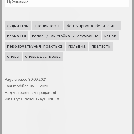
публікацыя
Alexey Shlyk & Ben Van
den Berghe
акцыянізм
анонимность
дуэт
бел-чырвона-белы сьцяг
германія
голас / дыктоўка / агучванне
мінск
Леў Алімаў
перфарматыўныя практыкі
польшча
пратэсты
мастак
спевы
спецыфіка месца
Аліна і Джэф Блюміс
дуэт
Page created
30.09.2021
Last modified
05.11.2023
Юрый Алісевіч
Над матэрыялам працавалі:
мастак
Katsiaryna Patsouskaya
INDEX
Казімір Альхімовіч
мастак