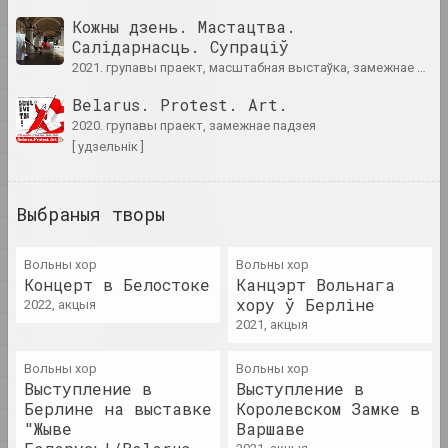
мастак, пісьменнік, музыкант
Н
Кожны дзень. Мастацтва.
О
Салідарнасць. Супраціў
A&V Art Gallery
2021. групавы праект, масштабная выстаўка, замежнае падзея, міжнародная падзея
П
галерэя
Р
Belarus. Protest. Art.
2020. групавы праект, замежнае падзея
С
Віктар Аберамак
[ удзельнік ]
мастак
Т
Ў
Выбраныя творы
Ціхан Абрамаў
У
мастак
Ф
Вольны хор
Вольны хор
Концерт в Белостоке
Канцэрт Вольнага
Х
Аляксандр Адамаў
хору ў Берліне
2022, акцыя
мастак, крытык , сцэнограф
2021, акцыя
Ц
Ч
Вольны хор
Вольны хор
Заір Азгур
Выступление в
Выступление в
Ш
мастак
Берлине на выставке
Королевском Замке в
Ю
"Жыве
Варшаве