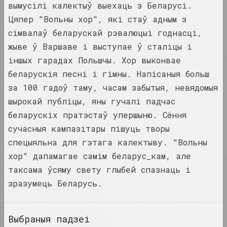
1
вымусілі калектыў выехаць з Беларусі.
1
1+1=1
Цяпер "Вольны хор", які стаў адным з
4
дуэт
сімвалаў беларускай рэвалюцыі годнасці,
А
жыве ў Варшаве і выступае ў сталіцы і
Б
іншых гарадах Польшчы. Хор выконвае
В
4
беларускія песні і гімны. Напісаныя больш
4–63
Г
аб'яднанне
за 100 гадоў таму, часам забытыя, невядомыя
шырокай публіцы, яны гучалі падчас
Д
беларускіх пратэстаў упершыню. Сёння
400 квадратаў
Е
галерэя
сучасныя кампазітары пішуць творы
Ж
спецыяльна для гэтага калектыву. "Вольны
З
хор" дапамагае самім беларус_кам, але
І
таксама ўсяму свету глыбей спазнаць і
А
a.r.
К
зразумець Беларусь.
група
Л
М
А.Р.Ч.
Выбраныя падзеі