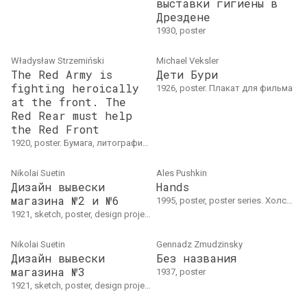
выставки гигиены в
Дрездене
1930, poster
Władysław Strzemiński
Michael Veksler
The Red Army is
Дети Бури
fighting heroically
1926, poster. Плакат для фильма
at the front. The
Red Rear must help
the Red Front
1920, poster. Бумага, литография73 × 46 см
Nikolai Suetin
Ales Pushkin
Дизайн вывески
Hands
магазина №2 и №6
1995, poster, poster series. Холст, масло
1921, sketch, poster, design project
Nikolai Suetin
Gennadz Zmudzinsky
Дизайн вывески
Без названия
магазина №3
1937, poster
1921, sketch, poster, design project