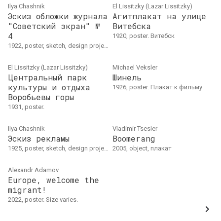
Ilya Chashnik
El Lissitzky (Lazar Lissitzky)
Эскиз обложки журнала
Агитплакат на улице
"Советский экран" №
Витебска
4
1920, poster. Витебск
1922, poster, sketch, design project
El Lissitzky (Lazar Lissitzky)
Michael Veksler
Центральный парк
Шинель
культуры и отдыха
1926, poster. Плакат к фильму
Воробьевы горы
1931, poster.
Ilya Chashnik
Vladimir Tsesler
Эскиз рекламы
Boomerang
1925, poster, sketch, design project
2005, object, плакат
Alexandr Adamov
Europe, welcome the
migrant!
2022, poster. Size varies.