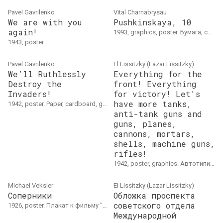
Pavel Gavrilenko
Vital Charnabrysau
We are with you
Pushkinskaya, 10
again!
1993, graphics, poster. Бумага, смешанная техника, 28 × 28 см
1943, poster
Pavel Gavrilenko
El Lissitzky (Lazar Lissitzky)
We’ll Ruthlessly
Everything for the
Destroy the
front! Everything
Invaders!
for victory! Let's
have more tanks,
1942, poster. Paper, cardboard, gouache, ink, watercolor, 54 x 36 cm
anti-tank guns and
guns, planes,
cannons, mortars,
shells, machine guns,
rifles!
1942, poster, graphics. Автотипия, 90 x 60
Michael Veksler
El Lissitzky (Lazar Lissitzky)
Соперники
Обложка проспекта
советского отдела
1926, poster. Плакат к фильму "Соперники". Производство "Ленинградкино" / "Севзапкино", хромолитография
Международной