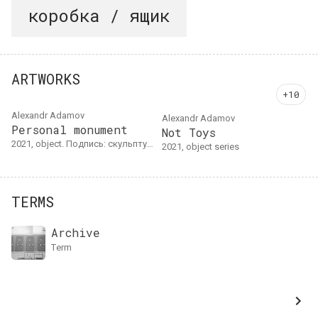
коробка / ящик
ARTWORKS
Alexandr Adamov
Alexandr Adamov
Personal monument
Not Toys
2021, object. Подпись: скульптура-трансформер из акции Михаила Гулина "Персональный монумент", из серии Не игрушек Александра Адамова, размер 1:10. Картон, дерево, акрил, цифровая печать
2021, object series
TERMS
Archive
term