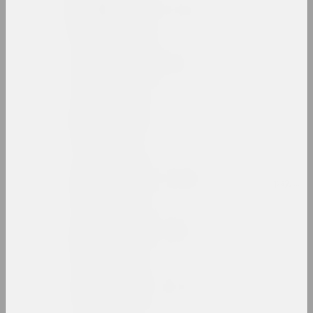
Сяргей Балянок
мастак, ілюстратар, рэдактар
Марыя-Алена Банэ
фатограўка, мастачка
Ілона Барадуліна
мастачка
Міхаіл Баразна
рэктарка, прафесар, мастак, фатограў, мас
Лявон Баразна
мастак, культуролаг, этнограф
Васіль Баранаў
мастак, выкладчык