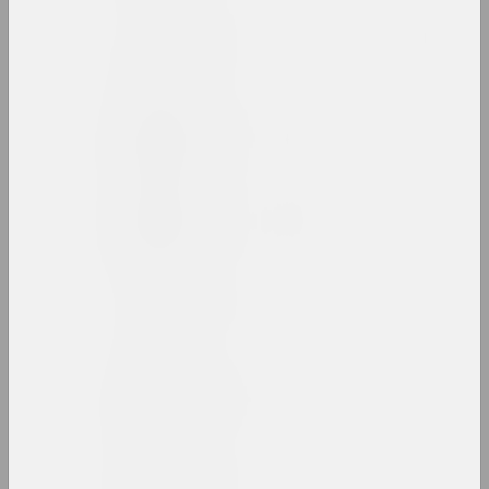
Сьвятлана Баранкоўская
мастачка
Анатоль Бараноўскі
мастак, выкладчык
Міхаіл Барздыка
мастак, ілюстратар
Максім Бародзіч
мастак
Артур Бартэльс
мастак, ілюстратар, журналіст
Антон Бархаткоў