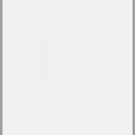
Bazinato
мастак, даследчык, ілюстратар
Руфiна Базлова
мастачка, ілюстратарка, сцэнограўка
Леон Бакст
мастак, сцэнограф, ілюстратар, дызайнер
Якаў Балглі
мастак
Аляксандр Балдакоў
мастак