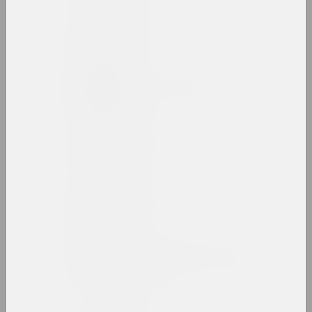
Анатоль Арцімовіч
мастак
Таня Арцімовіч
даследчыца, аўтарка, куратарка
Аршыца
аб'яднанне
Аршыца
аб'яднанне
Асацыяцыя творчай
інтэлігенцыі (Асацыяцыя ці
АТІ)
аб'яднанне