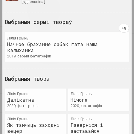
1
[ удзельніца ]
1
1+1=1
4
дуэт
Выбраныя серыі твораў
А
Б
Лілія Грынь
В
4
4–63
Начное браханне сабак гэта наша
калыханка
Г
аб'яднанне
2019, серыя фатаграфій
Д
400 квадратаў
Е
галерэя
Выбраныя творы
Ж
З
Лілія Грынь
Лілія Грынь
І
Далікатна
Нічога
А
a.r.
2020, фатаграфія
2020, фатаграфія
К
група
Л
Лілія Грынь
Лілія Грынь
Як танчыць заходні
Паверніся і
М
А.Р.Ч.
вецер
заставайся