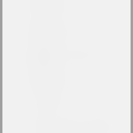
Ізраіль Басаў
мастак
Мікалай Батвіннік
фатограў
Марына Бацюкова
мастачка, фатограўка, вядучая
Беларт
галерэя, салон
Беларускi саюз мастакоў
саюз
Беларускае грамадскае
аб'яднанне фатографаў