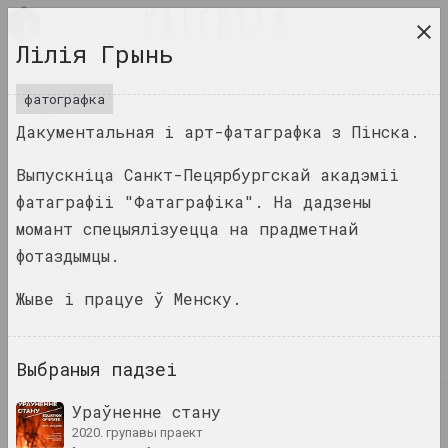
BEL
Лілія Грынь
даследчая платформа беларускага сучаснага
мастацтва
фатографка
Дакументальная і арт-фатаграфка з Пінска.
ЧАСОПІС
Выпускніца Санкт-Пецярбургскай акадэміі
ІНДЭКС
фатаграфіі "Фатаграфіка". На дадзены
ІМЁНЫ
момант спецыялізуецца на прадметнай
фотаздымцы.
ТЭРМІНЫ
ПАДЗЕІ
Жыве і працуе ў Менску.
ТВОРЫ
ДАКУМЕНТЫ
Выбраныя падзеі
ІНФА
Ураўненне стану
2020. групавы праект