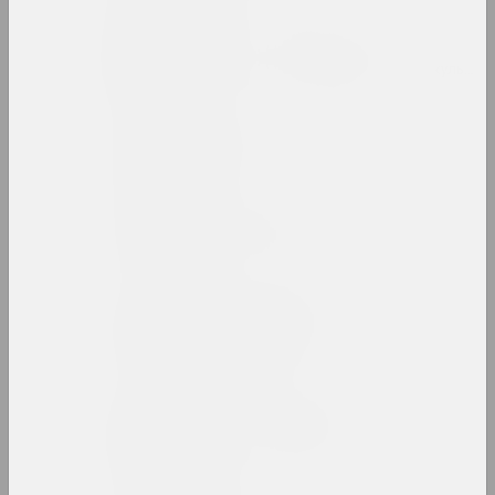
Міхаіл Анемпадыстаў
мастак, фатограў, дызайнер, паэт, культур
Анатоль Анікейчык
мастак, выкладчык
Андрэй Анро
мастак, фатограў, пісьменнік
Antiwarcoalition.art
(платформа)
інтэрнэт рэсурс
Ірына Ануфрыева
мастачка, перформерка