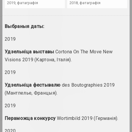
мастак, пісьменнік, музыкант
Н
2019, фатаграфія
2018, фатаграфія
О
A&V Art Gallery
П
галерэя
Выбраныя даты:
Р
2019
С
Віктар Аберамак
мастак
Т
Удзельніца выставы
Cortona On The Move New
Ў
Visions 2019 (Картона, Італія).
Ціхан Абрамаў
У
мастак
2019
Ф
Удзельніца фестывалю
des Boutographies 2019
Х
Аляксандр Адамаў
(Мантпелье, Францыя).
мастак, крытык , сцэнограф
Ц
2019
Ч
Заір Азгур
Ш
Пераможца конкурсу
Wortimbild 2019 (Германія).
мастак
Ю
2020