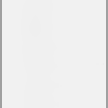
Людвіг Асецкі
мастак
Ісаак Аскназій
мастак
Аркадзь Астаповіч
мастак, выкладчык
Зінаіда Астаповіч-Бачарава
мастачка, выкладчыца
Яўген Ацецкі
фатограў, фотажурналіст
Алексантэры Ахола-Вало
мастак, філосаў