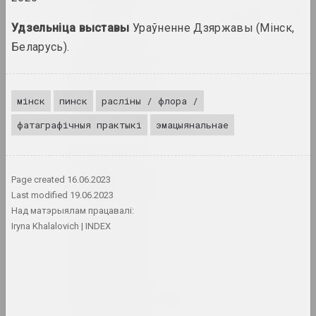
Я
Air Berlin Alexanderplatz
даследчая інстытуцыя, рэзідэнцыя, культ
Удзельніца выставы
Ураўненне Дзяржавы (Мінск,
Беларусь).
Акадэмія
выставачная пляцоўка, галерэя
мінск
пинск
расліны / флора /
Раман Аксёнаў
фатаграфічныя практыкі
эмацыянальнае
мастак
Уладзімер Акулаў
Page created
16.06.2023
мастак
Last modified
19.06.2023
Над матэрыялам працавалі:
Iryna Khalalovich
INDEX
Аляксандр Акуцыёнак
мастак
Алена Аладава
мастацтвазнаўка