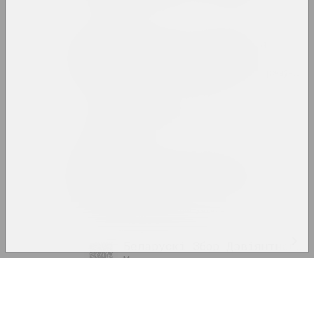
саюз
Беларуская дзяржаўная
акадэмія мастацтваў
вну, адукацыйная, бібліятэка, дзяржаўная, 
Беларускі авангард
інтэрнэт рэсурс, архіў
Беларускі дзяржаўны
універсітэт культуры і
мастацтваў
вну, дзяржаўная ўстанова
Беларускі Збор Дэвіянтнага
Мастацтва
Log In
выставачная пляцоўка
Email
Беларускі клімат