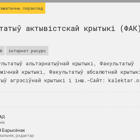
таматычны пераклад
татыў актывістскай крытыкі (ФАК
й
інтэрнэт рэсурс
ультатыў альтэрнатыўнай крытыкі, Факультатыў
эмічнай крытыкі, Факультатыў абсалютнай крытык
тыў агрэсіўнай крытыкі і інш.-Сайт: kalektar.o
AR
400 квадратаў
нік
галерэя
й Барысёнак
вальнік, рэдактар