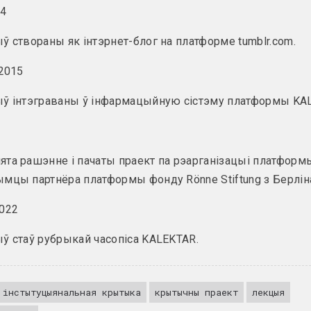
14
ў створаны як інтэрнет-блог на платформе tumblr.com.
 2015
ыў інтэграваны ў інфармацыйную сістэму платформы KA
та рашэнне і пачаты праект па рэарганізацыі платформы
мцы партнёра платформы фонду Rönne Stiftung з Берлін
022
ў стаў рубрыкай часопіса KALEKTAR.
інстытуцыянальная крытыка
крытычны праект
лекцыя