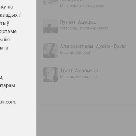
мастачка, выкладчыца
іку на
маладых і
Яўген Ацецкі
атыў
фатограў, фотажурналіст
сістэме
ьнікі
Алексантэры Ахола-Вало
нага
мастак, філосаў
Іван Ахрэмчык
м,
мастак, выкладчык
ратарам
lr.com.