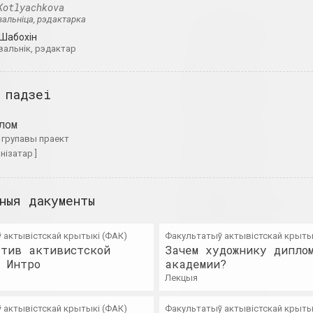
Kotlyachkova
альніца, рэдактарка
Леў Алімаў
Юрась Анушк
 Шабохін
мастак
мастак
вальнік, рэдактар
Аліна і Джэф Блюміс
Мікалай Ап
 падзеі
дуэт
мастак
лом
Юрый Алісевіч
Барыс Аракч
. групавы праект
анізатар ]
мастак
мастак
Казімір Альхімовіч
Таша Арлова
ныя дакументы
мастак
мастачка, кура
 актывістскай крытыкі (ФАК)
Факультатыў актывістскай крыты
тив активистской
Зачем художнику дипло
Віктар Альшэўскі
Art Aktivi
 Интро
академии?
мастак, выкладчык, куратар
інтэрнэт рэсурс, 
лекцыя
Юзаф Аляшкевіч
Арт Фестыв
 актывістскай крытыкі (ФАК)
Факультатыў актывістскай крыты