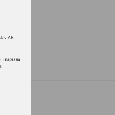
LEKTAR.
 і партала
а.