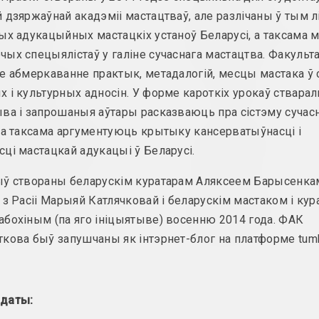
 дзяржаўнай акадэміі мастацтваў, але разлічаны ў тым л
Анатоль Анікейчык
Арт-Сядзіба
мастак, выкладчык
ых адукацыйных мастацкіх устаноў Беларусі, а таксама 
культурны цэнтр
ых спецыялістаў у галіне сучаснага мастацтва. Факульт
Андрэй Анро
е абмеркаванне практык, метадалогій, месцы мастака ў 
Артэль
мастак, фатограў, пісьменнік
 і культурных адносін. У форме кароткіх урокаў стварал
суполка
ва і запрошаныя аўтары расказваюць пра сістэму сучас
Antiwarcoalition.art
 а таксама аргументуюць крытыку кансерватыўнасці і
ARTONIST
(платформа)
ці мастацкай адукацыі ў Беларусі.
нго
інтэрнэт рэсурс
ыў створаны беларускім куратарам Аляксеем Барысенка
Ірына Ануфрыева
Артэль
 з Расіі Марыяй Катлячковай і беларускім мастаком і ку
мастачка, перформерка
аб'яднанне
бохіным (па яго ініцыятыве) восенню 2014 года. ФАК
кова быў запушчаны як інтэрнет-блог на платформе tumb
даты: