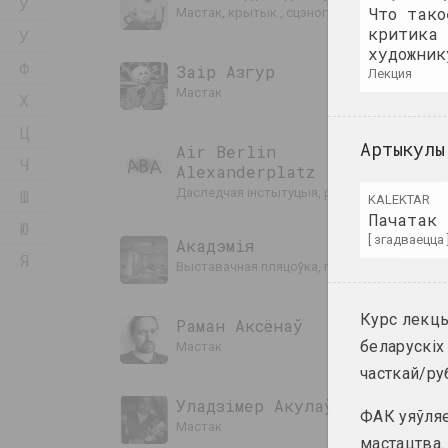
Ў
Что тако
мастак, крытык , сцэнограф
критика 
У
художник
Ф
Заір Азгур
лекция
мастак
Х
Ц
Артыкулы
Air Berlin
Ч
Alexanderplatz
даследчая інстытуцыя, рэзідэнцыя, культ
Ш
KALEKTAR
Пачатак 
Ю
[ згадваецца 
Акадэмія
Я
выставачная пляцоўка, галерэя
Курс лекцы
Раман Аксёнаў
беларускіх
мастак
часткай/р
Уладзімер Акулаў
ФАК уяўляе
мастак
мастацтва.