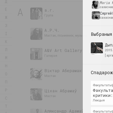
Д
Maria 
сазаснав
А
Е
a.r.
Сяргей
група
Ж
сазасна
З
А.Р.Ч.
І
Выбраныя
мастак, пісьменнік, музыкант
К
Дып
Л
A&V Art Gallery
2015
[ арг
галерэя
М
Н
Віктар Аберамак
Спадарож
О
мастак
П
Факультатыў
Р
Факульта
Ціхан Абрамаў
критики:
мастак
С
лекцыя
Т
Аляксандр Адамаў
Факультатыў