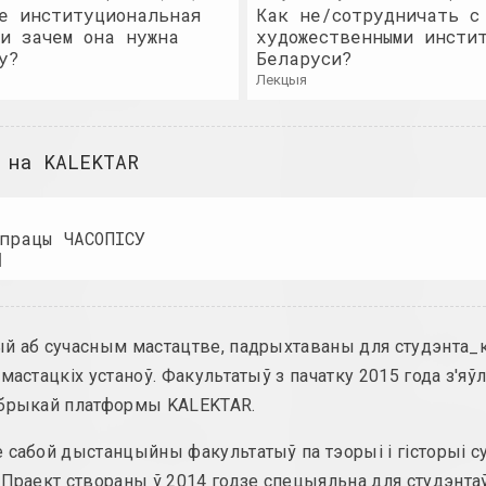
е институциональная
Как не/сотрудничать с
мастак
штаб фестиваля
и зачем она нужна
художественными инсти
у?
Беларуси?
Глеб Аманкулаў
Art Yard
лекцыя
мастак, перформер
аб'яднанне, шта
 на KALEKTAR
Амбасада Культуры
Арт-Белару
нго
галерэя
урны цэнтр, замежная інстытуцыя
працы ЧАСОПІСУ
an angelico
Арт-Беларус
]
група, дуэт
прэмія, конкурс
Ксіша Ангелава
Арт-Белару
й аб сучасным мастацтве, падрыхтаваны для студэнта_
мастачка, актрыса
інтэрнэт рэсурс, 
 мастацкіх устаноў. Факультатыў з пачатку 2015 года з'яў
убрыкай платформы KALEKTAR.
Міхаіл Анемпадыстаў
Арт-суполка
Тадэвуша Р
мастак, фатограў, дызайнер, паэт, культуролаг
 сабой дыстанцыйны факультатыў па тэорыі і гісторыі с
суполка
 Праект створаны ў 2014 годзе спецыяльна для студэнта