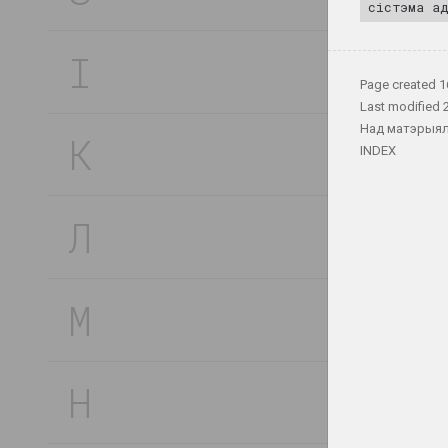
сістэма ад
І
Page created
1
Last modified
Над матэрыял
К
INDEX
Л
М
Н