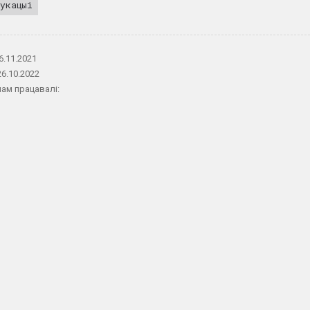
укацыі
6.11.2021
26.10.2022
ам працавалі: