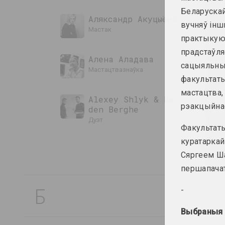
Беларускай
Аляксандр Акуцыёнак
вучняў інш
мастак
практыкуюч
прадстаўля
Алена Аладава
сацыяльных
мастацтвазнаўка
факультаты
мастацтва,
Alexey Shlyk & Ben Van
рэакцыйнас
den Berghe
дуэт
Факультат
куратаркай
Сяргеем Ша
першапачат
Б
-
Выбраныя 