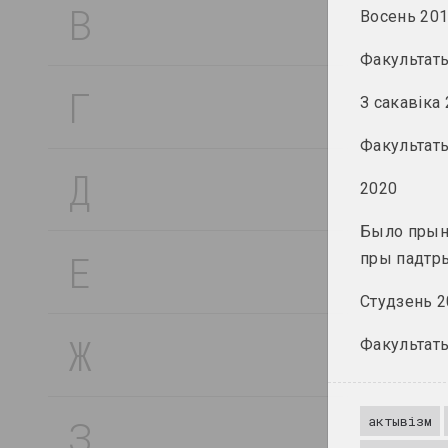
В
Восень 20
Факультаты
Г
З сакавіка
Факультат
Д
2020
Было прыня
Е
пры падтры
Студзень 2
Ж
Факультаты
З
актывізм