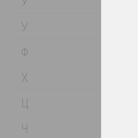
Ў
У
Ф
Х
Ц
Ч