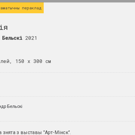
таматычны пераклад
ія
р Бельскі
2021
алей, 150 x 300 см
Бельскі
др Бельскі
400 квадратаў
галерэя
 знята з выставы "Арт-Мінск".