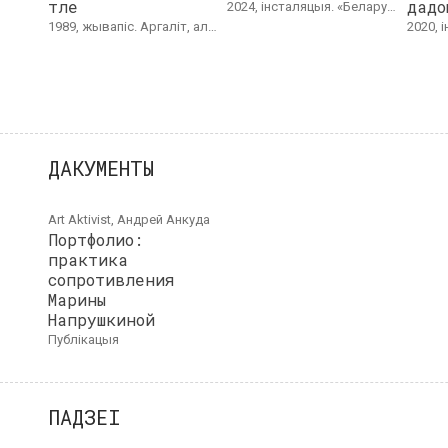
тле
дадо
2024, інсталяцыя. «Беларуская мара» 2024,&nbsp;акрыл на фарфоры. Выстаўлялась ў Ars Electronica, Аўстрыя; Фестываль Sziget, Венгрыя.
1989, жывапіс. Аргаліт, алей. 64 х 48 см. З калекцыі Аляксандра Іванова.
2020, інсталяцыя, аўдыё праца.
ДАКУМЕНТЫ
Art Aktivist, Андрей Анкуда
Портфолио:
практикa
сопротивления
Марины
Напрушкиной
публікацыя
ПАДЗЕІ