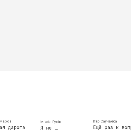
Мароз
Ігар Саўчанка
Мiхаiл Гулiн
ая дарога
Ещё раз к воп
Я не …