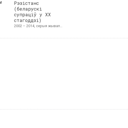
м
Рэзістанс
(беларускі
супраціў у XX
стагоддзі)
2002 – 2014, серыя жывапісу