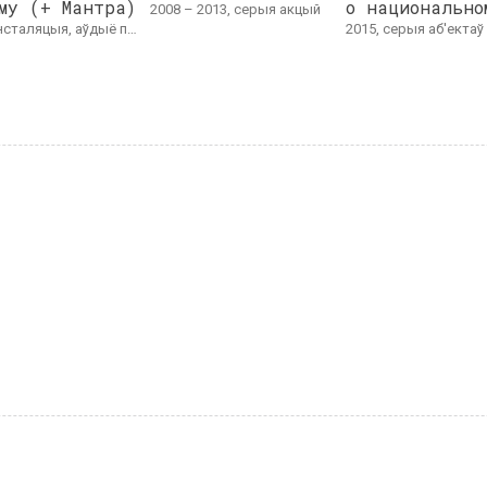
му (+ Мантра)
о национально
2008 – 2013, серыя акцый
 Інсталяцыя "Доўгая дарога дадому": 3D, шкло, свечкі, люстэркі, сінтэтычная тканіна. Aўдыё "Мантра": 10'21"
2015, серыя аб'ектаў