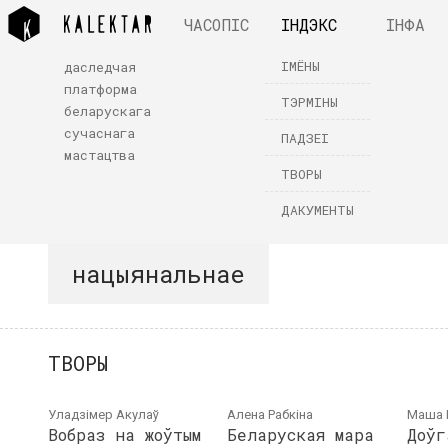
ЧАСОПІС
ІНДЭКС
ІНФА
ІМЁНЫ
даследчая
платформа
ТЭРМІНЫ
беларускага
сучаснага
ПАДЗЕІ
мастацтва
ТВОРЫ
ДАКУМЕНТЫ
нацыянальнае
ТВОРЫ
Уладзімер Акулаў
Алена Рабкіна
Маша 
Вобраз на жоўтым
Беларуская мара
Доўг