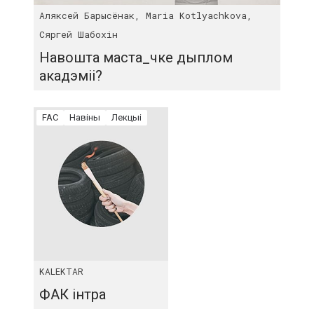
Аляксей Барысёнак, Maria Kotlyachkova,
Сяргей Шабохін
Навошта маста_чке дыплом
акадэміі?
FAC
Навіны
Лекцыі
KALEKTAR
ФАК інтра