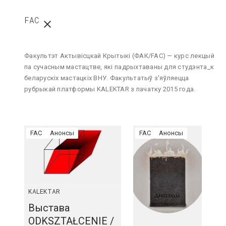
FAC
Факультэт Актывісцкай Крытыкі (ФАК/FAC) — курс лекцый
па сучасным мастацтве, які падрыхтаваны для студэнта_к
беларускіх мастацкіх ВНУ. Факультатыў з'яўляецца
рубрыкай платформы KALEKTAR з пачатку 2015 года.
FAC
Анонсы
FAC
Анонсы
KALEKTAR
Выстава
ODKSZTAŁCENIE /