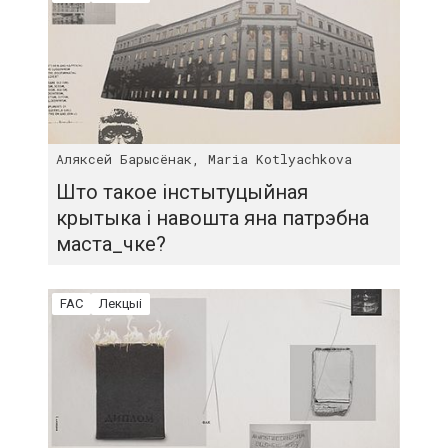
Аляксей Барысёнак, Maria Kotlyachkova
Што такое інстытуцыйная
крытыка і навошта яна патрэбна
маста_чке?
FAC
Лекцыі