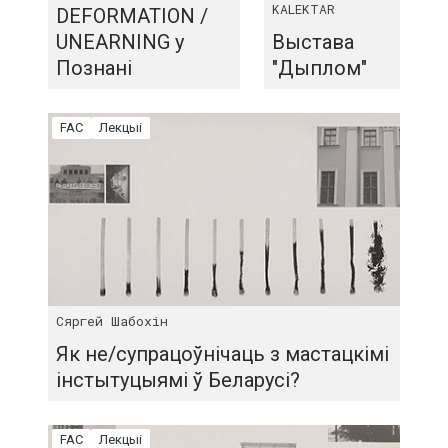
KALEKTAR
DEFORMATION /
UNEARNING у
Выстава
Познані
"Дыплом"
FAC
Лекцыі
Сяргей Шабохін
Як не/супрацоўнічаць з мастацкімі
інстытуцыямі ў Беларусі?
FAC
Лекцыі