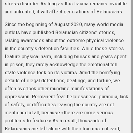
1998
stress disorder. As long as this trauma remains invisible
Екатерина Гейдука
У каждого шрама есть своя
and untreated, it will affect generations of Belarusians.
1997
эстетика
1996
2025, скульптура
Since the beginning of August 2020, many world media
1995
outlets have published Belarusian citizens’ stories,
Философские разговоры
1994
raising awareness about the extreme physical violence
2025,
in the country’s detention facilities. While these stories
1993
feature physical harm, including bruises and years spent
1992
Евгения Цветкова
in prison, they rarely acknowledge the emotional toll
ФРАКТУРА 1, ФРАКТУРА 2
1991
2025, скульптурная серия
state violence took on its victims. Amid the horrifying
1990
details of illegal detentions, beatings, and torture, we
Антон Тызенгауз
1989
often overlook other mundane manifestations of
BIG DATA
oppression. Permanent fear, helplessness, paranoia, lack
1988
2025, живопись
of safety, or difficulties leaving the country are not
1987
mentioned at all, because »there are more serious
Антон Тызенгауз
1986
Ghost in the Shell
problems to feature.« As a result, thousands of
1985
2025, живопись
Belarusians are left alone with their traumas, unheard,