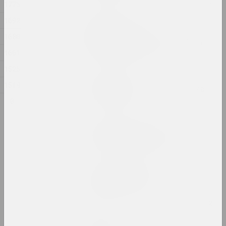
1775
1692
Ян Басалыга
ТРОИЧНЫЙ ПУТЬ;
1680
ПОСЛЕДОВАТЕЛЬ, ПРЕДАТЕЛЬ
1661
2024, скульптурная серия
1525
Алла Савошевич
1518
Упражнение — это техника
2024, инсталляция
0
Антонина Слободчикова
Чёрная дыра и монстр
2024, печатное произведение
Дарья Семчук (Цемра)
ЧУВСТВИТЕЛЬНОСТЬ
2024, живопись
Cottonyevil