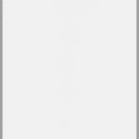
Свабода. Роўнасць.
1866
Сястрынства
1863
2024, печатное произведение
1860
Евгений Шадко
1859
Свет приходит из тьмы
2024, живопись
1858
1854
Маргарита Дюшко
1853
Свидетель
2024, живопись
1852
1851
Дарья Семчук (Цемра)
1850
Селезенка
2024, живопись, объект
1848
1847
Jana Shnipelson
1845
Скарб
2024, серия фотографий
1843