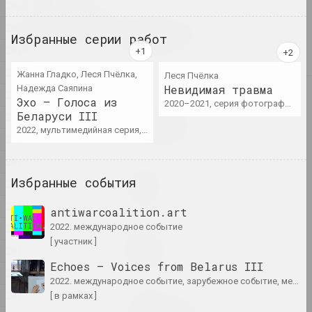
2026
2026
Игорь Римашевский
2025
Весенняя прогулка
Избранные серии работ
2024
2026, живопись
2023
Жанна Гладко, Леся Пчёлка,
Леся Пчёлка
Невидимая травма
Надежда Саяпина
2025
2022
Эхо – Голоса из
2020–2021, серия фотографий, серия видео
Роман Аксёнов
Беларуси III
2021
Без названия
2022, мультимедийная серия, перформативная серия
2025, серия живописи
2020
2019
Анна Мельникова
Избранные события
2018
Диалог
2025, серия живописи
2017
antiwarcoalition.art
2022. международное событие
2016
Владимир Соколовский
[ участник ]
ДОРОГА
2015
2025, серия живописи
Echoes – Voices from Belarus III
2014
2022. международное событие, зарубежное событие, междисциплинарное событие
2013
[ в рамках ]
Екатерина Гейдука