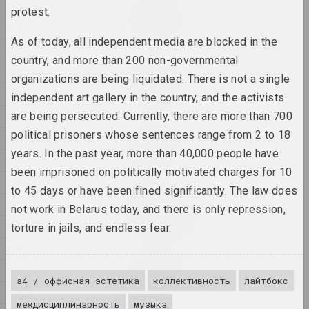
1956
Маргарита Дюшко
protest.
Без названия
1955
2024, живопись
As of today, all independent media are blocked in the
1954
country, and more than 200 non-governmental
Маргарита Дюшко
1953
organizations are being liquidated. There is not a single
Без названия
1952
independent art gallery in the country, and the activists
2024, живопись
1951
are being persecuted. Currently, there are more than 700
political prisoners whose sentences range from 2 to 18
Маргарита Дюшко
1950
Без названия
years. In the past year, more than 40,000 people have
1949
2024, живопись
been imprisoned on politically motivated charges for 10
1948
to 45 days or have been fined significantly. The law does
Евгений Глушань
1947
not work in Belarus today, and there is only repression,
Безопасное место
2024, фотография, инсталляция
1946
torture in jails, and endless fear.
1945
Александр Адамов
1944
Безопасность ребенка
а4 / оффисная эстетика
коллективность
лайтбокс
2024, объект
1943
междисциплинарность
музыка