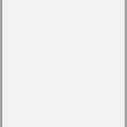
1885
2024, акция
1884
Крохолев Кирилл
1883
РАННИЙ ГИПС
2024, перформанс, скульптура
1880
1879
Александр Адамов
1877
Риза
2024, объект
1876
1875
Алла Савошевич
1874
Розы
2024, инсталляция
1873
1870
Марина Казак
Сад
1869
2024, живопись
1868
1867
Ольга Шпарага, Марина Напрушкина