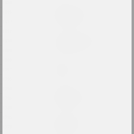
1820
Александр Данилкин
1819
Стоящий. Гроб.
2024, серия живописи
1817
1812
Алексей Лунёв, Сергей Шабохин
1810
Титульные листы
2024, графическая серия
1808
1800
Маргарита Дюшко
1797
Толчок
2024, живопись
1795
1790
Руслан Вашкевич
ТРАНЗИТ-ОБЪЕКТ
1789
2024, скульптура
1788
1785
Маргарита Дюшко
Тревожные сны
1778
2024, живопись