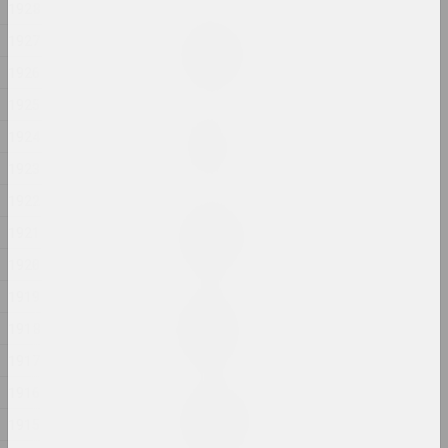
1928
Илья Падалко
1927
Выпускной
1926
2024, живопись
1925
Марина Казак
1924
Д.В.Ж.К.
2024, живопись
1923
1922
Маргарита Дюшко
1921
Давление
2024, живопись
1920
1919
Евгений Шадко
1918
Жеребята
2024, живопись
1917
1916
Маргарита Дюшко
Заявление
1915
2024, живопись