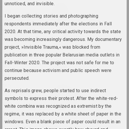
1984
unnoticed, and invisible.
Анна Соколова
1983
HEADWIND
I began collecting stories and photographing
2025, видео
1982
respondents immediately after the elections in Fall
1981
2020. At that time, any critical activity towards the state
Анна Соколова
1980
was becoming increasingly dangerous. My documentary
NET
2025, видео-инсталляция
project, »Invisible Trauma,« was blocked from
1979
publication in three popular Belarusian media outlets in
1978
Антон Тызенгауз
Fall-Winter 2020. The project was not safe for me to
Paw Star
1977
continue because activism and public speech were
2025, живопись
1976
persecuted.
1975
Алла Савошевич
As reprisals grew, people started to use indirect
W księżycu stała, wiatru
1974
symbols to express their protest. After the white-red-
słuchała
1973
white combina was recognized as extremist by the
2025, скульптурная серия
1972
regime, it was replaced by a white sheet of paper in the
Антон Тызенгауз
windows. Even a blank piece of paper could result in an
1971
WWW