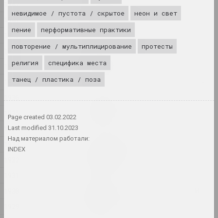
1942
Елена Рабкина
невидимое / пустота / скрытое
неон и свет
1941
Белорусская мечта
пение
перформативные практики
2024, инсталляция
1940
повторение / мультиплицирование
протесты
1939
Глеб Ковальский, Кирилл Машека
религия
специфика места
Братья
1938
2024–2025, перформанс
танец / пластика / поза
1937
1936
Александр Данилкин
Ванная
1935
Page created
03.02.2022
2024, серия живописи
1934
Last modified
31.10.2023
Над материалом работали:
1933
Алексей Кузьмич (младший)
INDEX
Возрождение
1932
2024, акция
1931
Вопросы понимания, веры и
1930
любви
1929
2024, печатное произведение