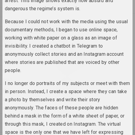
arrest. This image shows exactly how absurd and
1970
2025, живопись
dangerous the regime’s system is.
1969
2024
Because I could not work with the media using the usual
1968
Дарья Семчук (Цемра)
documentary methods, I began to use online space,
1967
Ампутацыя каранёў
working with white paper on a glass as an image of
2024, инсталляция
1966
invisibility. I created a chatbot in Telegram to
1965
anonymously collect stories and an Instagram account
Виктор Николаев
1964
АРХИТЕКТУРА ПРОСТРАНСТВА
where stories are published that are voiced by other
2024, серия живописи
1963
people.
1962
Илья Падалко
I no longer do portraits of my subjects or meet with them
Без названия
1961
in person. Instead, I create a space where they can take
2024, живопись
1960
a photo by themselves and write their story
anonymously. The faces of these people are hidden
1959
Юра Шуст
behind a mask in the form of a white sheet of paper, or
Без названия
1958
2024, серия объектов
through this mask, I created on Instagram. The virtual
1957
space is the only one that we have left for expressing