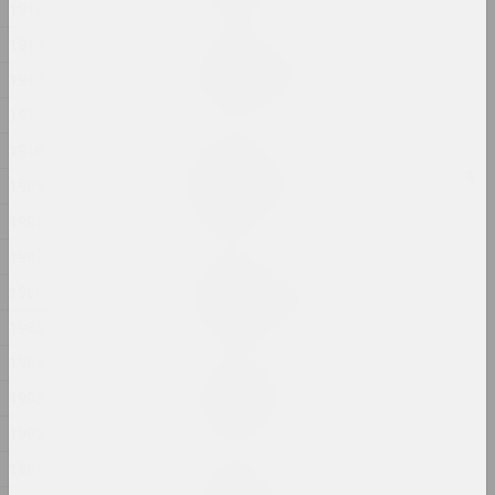
1914
1913
Евгений Шадко
Игровая площадка
1912
2024, живопись
1911
1910
Маша Мароз
Каб лёгка з’язджалі і добра
1909
вярталіся
2024, видео
1908
1907
Маргарита Дюшко
1906
Любовная история
2024, живопись
1905
1904
Владимир Грамович
1903
Люди соли
2024, инсталляция
1902
1901
Марина Сайлер