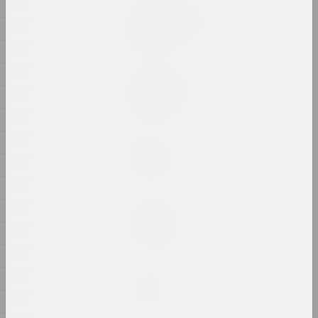
1840
Александр Данилкин
Соломенная Бомба
1839
2024, объект
1838
1837
Маргарита Дюшко
Сострадание
1836
2024, живопись
1834
1833
Андрей Анро
Статья 81
1830
2024, печатное произведение
1828
Евгений Шадко
1827
Стиль хаоса
1826
2024, живопись
1825
Александр Адамов
1823
Стома
1822
2024, инсталляция