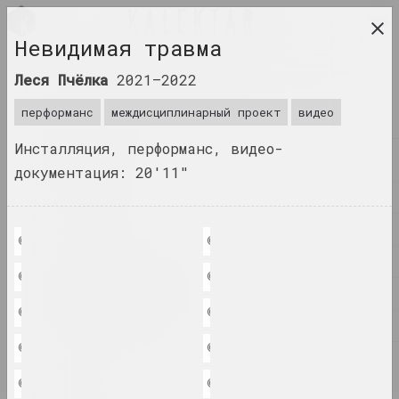
RUS
Невидимая травма
исследовательская платформа беларусского
Леся Пчёлка
2021–2022
современного искусства
перформанс
междисциплинарный проект
видео
ЖУРНАЛ
Инсталляция, перформанс, видео-
ИНДЕКС
документация: 20'11"
ИМЕНА
ТЕРМИНЫ
© Леся Пчёлка: кадр из видео-документации перформанса, часть перфо
© Леся Пчёлка: кадр из видео-доку
СОБЫТИЯ
© Леся Пчёлка: кадр из видео-документации перформанса, часть перфо
© Леся Пчёлка: кадр из видео-доку
ПРОИЗВЕДЕНИЯ
© Леся Пчёлка: кадр из видео-документации перформанса, часть перфо
© Леся Пчёлка: кадр из видео-доку
ДОКУМЕНТЫ
© Леся Пчёлка: вид инсталляции в Hospitalkirche в Штутгарте, 2022
© Леся Пчёлка: вид инсталляции в H
ИНФО
© Леся Пчёлка: вид инсталляции в Hospitalkirche в Штутгарте, 2022
© Леся Пчёлка