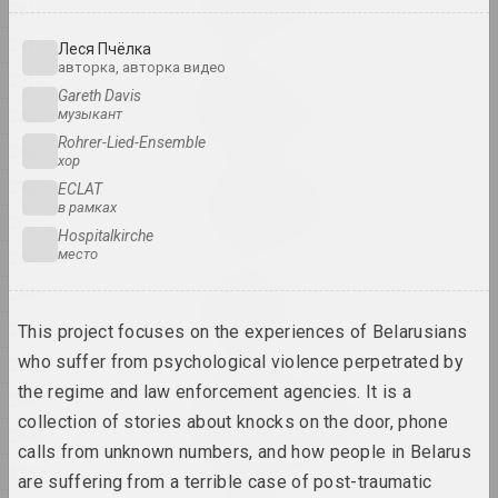
Камень, ножницы, бумага
2012
2025, скульптура
2011
Леся Пчёлка
авторка, авторка видео
2010
Марина Казак
Gareth Davis
ЛИНИИ СВЕТА, ЛИНИИ ЖИЗНИ
2009
музыкант
2025, серия живописи
Rohrer-Lied-Ensemble
2008
хор
2007
Марина Напрушкина
ECLAT
О чём мы мечтаем вместе?
в рамках
2006
2025, инсталляция
Hospitalkirche
место
2005
Екатерина Гейдука
2004
Привет, пока
2003
This project focuses on the experiences of Belarusians
2025, скульптура
who suffer from psychological violence perpetrated by
2002
the regime and law enforcement agencies. It is a
Екатерина Гейдука
2001
Размножение бабочек в
collection of stories about knocks on the door, phone
Солнечной системе
2000
calls from unknown numbers, and how people in Belarus
2025, скульптура
1999
are suffering from a terrible case of post-traumatic