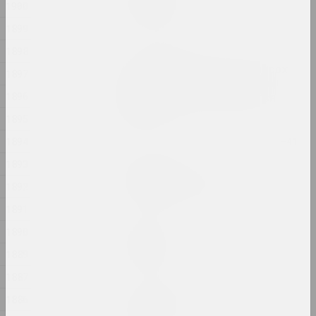
Мир внутри
1900
2024, живопись
1899
1898
Ольга Сосновская
На открытом воздухе порох
1897
горит тихо. В замкнутом
1896
пространстве взрывается
порох
1895
2024, инсталляция
1894
1893
Глеб Бурнашев
Невидимый квартал
1892
2024, серия фотографий
1891
Илья Падалко
1890
Однажды
1889
2024, живопись
1887
Алексей Кузьмич (младший)
1886
Осеменение