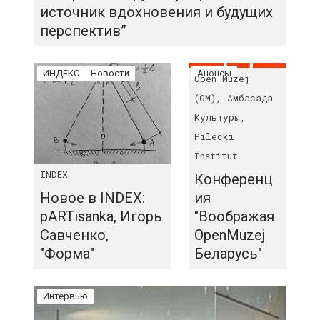
источник вдохновения и будущих
перспектив”
ИНДЕКС
Новости
Анонсы
Open Muzej
(OM), Амбасада
Культуры,
Pilecki
Institut
INDEX
Конференц
Новое в INDEX:
ия
pARTisanka, Игорь
"Воображая
Савченко,
OpenMuzej
"Форма"
Беларусь"
Интервью