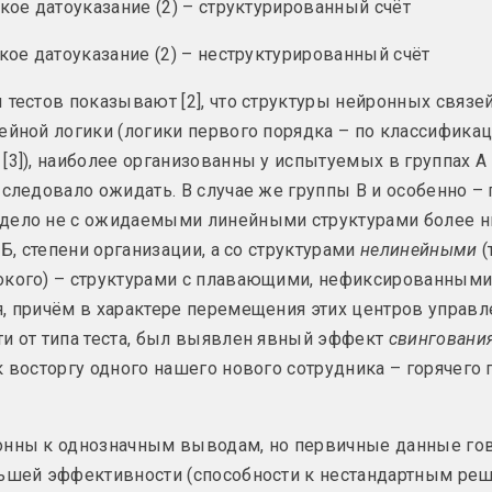
ское датоуказание (2) – структурированный счёт
ское датоуказание (2) – неструктурированный счёт
о
Таша Кацуба
Екатерина Гейдука
небесных
Воин любви
Воспоминания
2023, перформанс
2023, скульптура
 тестов показывают [2], что структуры нейронных связей
тура
ейной логики (логики первого порядка – по классифика
[3]), наиболее организованны у испытуемых в группах А и
ободчикова
Александр Данилкин
Василиса Полянина
 следовало ожидать. В случае же группы В и особенно – 
росто
Глаза
Голубь
дело не с ожидаемыми линейными структурами более н
2023, живопись
2023, серия живописи
 иллюстраций
 Б, степени организации, а со структурами
нелинейными
(
окого) – структурами с плавающими, нефиксированными
, причём в характере перемещения этих центров управл
дамов
Маша Мароз
Игорь Римашевский
и от типа теста, был выявлен явный эффект
свинговани
крест
Дедова долина
Деликатесы
тура
2023, мультимедийная серия, серия инсталляций
2023, живопись
к восторгу одного нашего нового сотрудника – горячего
якова
Марина Напрушкина
Кто, кроме нас
нны к однозначным выводам, но первичные данные гово
й
Закрыто для
Изгнание
публики
2023, объект
льшей эффективности (способности к нестандартным ре