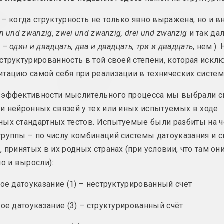
ыдлевская
sierafimus
Анастасия Рыдлевска
– когда структурность не только явно выражена, но и в
armer
Sprong Passion
Strange Sun
сь
2024, живопись
2024, объект
in und zwanzig, zwei und zwanzig, drei und zwanzig
и так да
о –
один и двадцать, два и двадцать, три и двадцать
, нем.).
структурированность в той своей степени, которая искл
ратенко
Дарья Семчук (Цемра)
тацию самой себя при реализации в технических систем
VYCINANKA (ad
slova CISK)
сь
 эффективности мыслительного процесса мы выбрали с
2024, роспись
и нейронных связей у тех или иных испытуемых в ходе
ных стандартных тестов. Испытуемые были разбиты на 
руппы – по числу комбинаций системы датоуказания и с
Дюшко
Алексей Лунёв
Руфина Базлова
рет
Автопортрет
Алесь Пушкин
, принятых в их родных странах (при условии, что там он
(вышивка)
сь
2023, объект
но и выросли):
2023, вышивка
кое датоуказание (1) – неструктурированный счёт
ашкевич
Евгений Шадко
Вероника Ивашкевич
ания
Без названия
Без названия
кое датоуказание (3) – структурированный счёт
сь
2023, живопись
2023, живопись