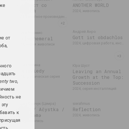
Я - аист со
ANOTHER WORLD
иже
стрелой
2024, живопись
ий
2024, печатное произведение
Андрей Анро
Алина Блюмис
Gott ist obdachlos
ие от
Florephemeral
2024, цифровая работа, инсталляция, видео-инсталляция
2024, серия живописи
оба,
Надя Саяпина
чного
Юра Шуст
Krajaviedy
Leaving an Annual
вадцать
Growth at the Top:
2024, графическая серия
enty two,
Succession
личием
2024, серия инсталляций
йность не
Дарья Семчук (Цемра)
sierafimus
 эту
Purge / Ačystka /
Reflection
ибавить к
Təmizləmə
талляция
2024, живопись
 присущая
2024, живопись
сть.