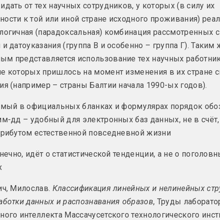
2023, инсталляция
идать от тех научных сотрудников, у которых (в силу их
ости к той или иной стране исходного проживания) реа
ел
Розалина Бусел
Александр Данилкин
логичная (парадоксальная) комбинация рассмотренных с
для
Комната для
Крест
и I
медитации II
 и датоуказания (группа В и особенно – группа Г). Таким 
2023, живопись, масляная мон
ый проект, инсталляция
2023, интеррактивный проект, инсталляция
м представляется использование тех научных работник
е которых пришлось на момент изменения в их стране с
ов
Василиса Полянина
Маргарита Дюшко
ия (например – страны Балтии начала 1990-ых годов).
еко, яйкі
Лицо
ЛЮДИ О ЛЮДЯХ
сь
2023, скульптура
2023, серия живописи
емый в официальных бланках и формулярах порядок обо
мм-дд – удобный для электронных баз данных, не в счёт, 
Елена Рабкина
Владимир Соколовск
ань
трибутом естественной повседневной жизни
Момент истины
Мan with deer
еступления
antlers
2023, интеррактивный проект
 фотографий
конечно, идёт о статистической тенденции, а не о поголов
2023, живопись
х
, Арт
Кто, кроме нас
Сергей Русак (Izium)
ич, Милослав.
Классификация линейных и нелинейных стр
Охота на едино
Оттенки прогресса
аботки данных и распознавания образов
, Труды лаборато
имый
2023, живопись
2023, графическая серия, серия стрит-арт произведений
тура
ного интеллекта Массачусетского технологического инсти