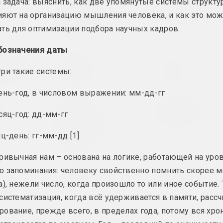
 задача: выяснить, как две упомянутые системы структ
ань
Александр Адамов
Елена Рабкина
ое место
Безопасность
Белорусская ме
ияют на организацию мышления человека, и как это мо
ребенка
фия, инсталляция
2024, инсталляция
ть для оптимизации подбора научных кадров.
2024, объект
бозначения даты
понимания,
Илья Падалко
Марина Казак
юбви
Выпускной
Д.В.Ж.К.
ри такие системы:
ое произведение
2024, живопись
2024, живопись
ень-год, в числовом выражении: мм-дд-гг
ко
Маша Мароз
Маргарита Дюшко
площадка
Каб лёгка
Любовная истор
сяц-год: дд-мм-гг
з’язджалі і добра
сь
2024, живопись
вярталіся
ц-день: гг-мм-дд [1]
2024, видео
ривычная нам – основана на логике, работающей на уро
Илья Падалко
Алексей Кузьмич (мла
 запоминания: человеку свойственно помнить скорее м
ев
Однажды
Осеменение
й квартал
а), нежели число, когда произошло то или иное событие. 
2024, живопись
2024, акция
 фотографий
систематизация, когда всё удерживается в памяти, рассч
ование, прежде всего, в пределах года, потому вся хро