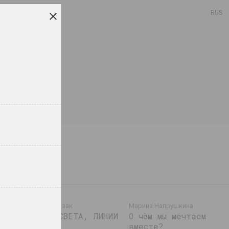
RUS
Марина Казак
Марина Напрушкина
ы,
ЛИНИИ СВЕТА, ЛИНИИ
О чём мы мечтаем
ЖИЗНИ
вместе?