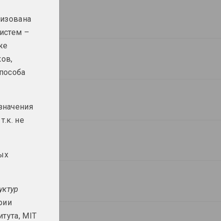
лизована
Александр Адамов
Василиса Полянина
истем –
Крест в интерьере
Куда пропали цветы
же
отипия
2023, объект
2023, скульптурная серия
ов,
пособа
Василиса Полянина
Марина Напрушкина
Мать цветов
Маляванкі
2023–2024, объект
2023, серия живописи
значения
т.к. не
ий
Александр Данилкин
Маргарита Дюшко
Наблюдатель
Навык счастья
2023, живопись
2023, живопись
ных
Розалина Бусел
Владимир Цеслер
уктур
рога
Пограничная зона
Плакаты 2023 года
рии
II
2023, серия плакатов
2023, инсталляция
тута, MIT