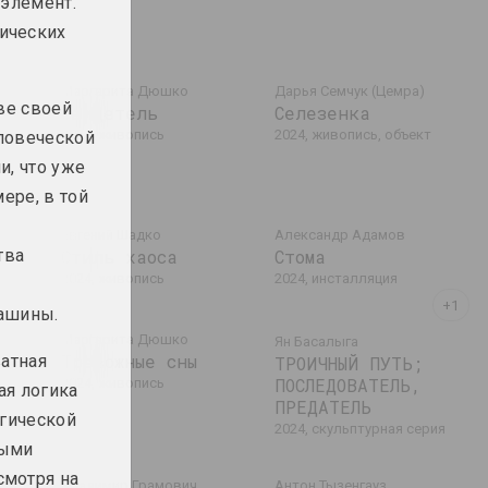
 элемент.
ических
Маргарита Дюшко
Дарья Семчук (Цемра)
ве своей
из
Свидетель
Селезенка
2024, живопись
2024, живопись, объект
еловеческой
и, что уже
ере, в той
Евгений Шадко
Александр Адамов
тва
Стиль хаоса
Стома
дение
2024, живопись
2024, инсталляция
машины.
Маргарита Дюшко
Ян Басалыга
Тревожные сны
ватная
ТРОИЧНЫЙ ПУТЬ;
ПОСЛЕДОВАТЕЛЬ,
2024, живопись
ая логика
ПРЕДАТЕЛЬ
огической
2024, скульптурная серия
мыми
смотря на
Владимир Грамович
Антон Тызенгауз