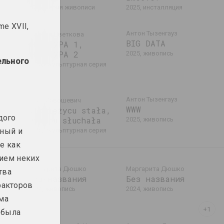
2025, серия живописи
2025, инсталляция
,
me XVII,
Антон Тызенгауз
Евгения Цветкова
BIG DATA
ФРАКТУРА 1,
ФРАКТУРА 2
2025, живопись
ельного
2025, скульптурная серия
Антон Тызенгауз
Алла Савошевич
WWW
W księżycu stała,
дого
wiatru słuchała
2025, живопись
чный и
2025, скульптурная серия
е как
нием неких
Маргарита Дюшко
Маргарита Дюшко
тва
Без названия
Без названия
факторов
2024, живопись
2024, живопись
ема
 была