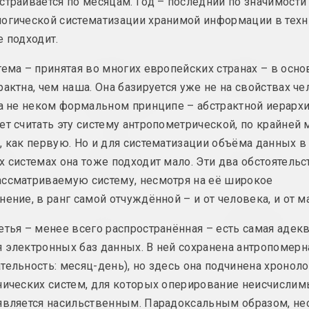
страивается по месяцам. Год – последний по значимости
огической систематизации хранимой информации в техн
е подходит.
к
Ольга Шпарага, Марина
Евгений Шадко
тема – принятая во многих европейских странах – в осно
Свет приходит 
Напрушкина
Свабода. Роўнасць.
тьмы
сь
рактна, чем наша. Она базируется уже не на свойствах ч
Сястрынства
2024, живопись
на не неком формальном принципе – абстрактной иерархи
2024, печатное произведение
ет считать эту систему антропометрической, по крайней м
, как первую. Но и для систематизации объёма данных в
анилкин
Маргарита Дюшко
Андрей Анро
х системах она тоже подходит мало. Эти два обстоятельс
ая Бомба
Сострадание
Статья 81
2024, живопись
2024, печатное произве
ссматриваемую систему, несмотря на её широкое
нение, в ранг самой отчуждённой – и от человека, и от 
в, Сергей
Маргарита Дюшко
Руслан Вашкевич
Толчок
ТРАНЗИТ-ОБЪЕКТ
етья – менее всего распространённая – есть самая адек
е листы
2024, живопись
2024, скульптура
 электронных баз данных. В ней сохранена антропомерн
еская серия
тельность: месяц-день), но здесь она подчинена хронол
нических систем, для которых оперирование неисчисли
является насильственным. Парадоксальным образом, не
ободчикова
Дарья Семчук (Цемра)