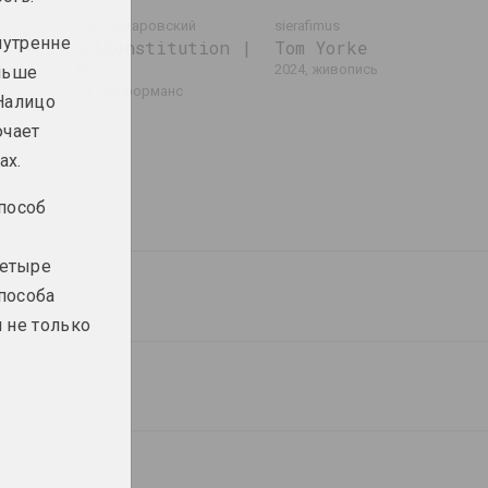
я
Артур Комаровский
sierafimus
нутренне
The Constitution |
Tom Yorke
Eat
2024, живопись
льше
2024, перформанс
 Налицо
ючает
ах.
пособ
четыре
пособа
Алексей Лунёв
Маша Мароз
Алтарь
Антропология Пасхи
и не только
2023, объект
2023, инсталляция
Розалина Бусел
Игорь Савченко
Бесконечная
Вино Симеона
головоломка II
2023, текстуальное произведение
2023, скульптура