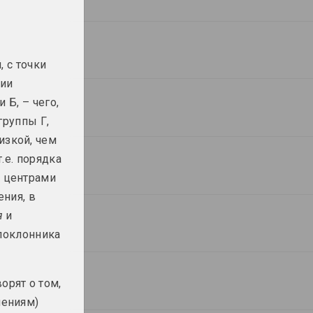
Владимир Грамович
Максим Осипов
Все забыто, что
Вяртанне ў Эдэм
землёй зарыто
2023, живопись
, с точки
2023, инсталляция
ции
 Б, – чего,
Андрей Пискун
Александр Адамов
группы Г,
Горячий снег
ГРАНИЦЫ ЭКРАНА
НАХОДЯТСЯ ПОД
изкой, чем
2023, живопись
ДАВЛЕНИЕМ
т.е. порядка
2023, emoji
 центрами
ения, в
Анастасия Рыдлевская
Александра Катьер
я
и
Дзе твой твар
Дыхание бытия
2023, печатное произведение
 поклонника
2023, серия фотографий
Ян Хмаров
Розалина Бусел
рят о том,
Интервью
Как накрыть стол
2023, видео-инсталляция
2023, инсталляция
шениям)