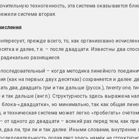
Cottonyevil
ыра и
ЧУВСТВИТЕЛЬНОСТЬ
чительную техногенность, эта система оказывается бл
Юбилей
2024, живопись
2024, серия фотограф
нежели система вторая.
ое произведение
числения
Александр Бирук
Надя Саяпина
mp
Feeding the
Ciažar blukannia /
интересует, прежде всего, то, как организовано исчислен
wildebeest
Бремя странствий
сь
есятка и далее, т.е. – после двадцати. Известны два спос
2024, живопись
2024, серия объектов
 радикально разнящиеся.
ирук
Анастасия Дубровина
Дина Леонова
-последовательный
– когда методика линейного поедини
resence of
Kapliczki
Keep Silent
я (как на первых двух десятках) сохраняется и далее:
д
Warszawskie
2024, живопись
ать два, двадцать три
и так дальше (русск.),
twenty one, tw
сь
2024, фотосерия
e
и так дальше (англ.). Структурность здесь выражена на
 блока-«двадцатки», но минимально, так как общая лине
якова
Надя Саяпина
Надя Саяпина
, и техническая система может легко «пробегать» счётом
Pokuć
POKUĆ
– от одного до двадцати – всякий раз перед тем, как пр
енция
2024, видео
2024, мультимедийная работа, инс
и, два ли, три ли и так далее. Иными словами, внутренне
оследовательность подавляет здесь намёк на структурно