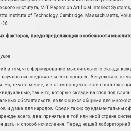
2025, скульптура
ского института, MIT Papers on Artificial Intellect Systems
ts Institute of Technology, Cambridge, Massachusetts, Volu
Философские
йдука
Екатерина Гейдука
1-36
ние
У каждого шрама
разговоры
в
есть своя эстетика
2025,
ых факторах, предопределяющих особенности мыслит
й системе
2025, скульптура
тура
муков
ва
Анна Соколова
Антон Тызенгауз
NET
Paw Star
ий в том, что формирование мыслительного склада каж
2025, видео-инсталляция
2025, живопись
 научного исследователя есть процесс, безусловно, шту
. Но, тем не менее, и в этом процессе есть составляющи
ивидуальные, так и те, которые складываются под влия
Юра Шуст
Илья Падалко
лаев
альных обстоятельств, являющихся общими для множес
Без названия
Без названия
УРА
ов и даже для народов. Среди таких фундаментальных 
СТВА
2024, серия объектов
2024, живопись
режде всего, два: принятые в той или иной стране сист
живописи
я даты и способ исчисления. Перед нашей лабораторией