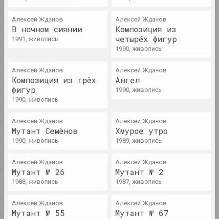
2026
2026
Игорь Римашевский
2025
Алексей Жданов
Алексей Жданов
Весенняя прогулка
В ночном сиянии
Композиция из
2024
2026, живопись
четырёх фигур
1991, живопись
1990, живопись
2023
2025
2022
Алексей Жданов
Алексей Жданов
Роман Аксёнов
Композиция из трёх
Ангел
2021
Без названия
фигур
1990, живопись
2025, серия живописи
2020
1990, живопись
2019
Анна Мельникова
Алексей Жданов
Алексей Жданов
2018
Диалог
Мутант Семёнов
Хмурое утро
2025, серия живописи
1990, живопись
1989, живопись
2017
2016
Алексей Жданов
Алексей Жданов
Владимир Соколовский
Мутант № 26
Мутант № 2
ДОРОГА
2015
1988, живопись
1987, живопись
2025, серия живописи
2014
Алексей Жданов
Алексей Жданов
2013
Екатерина Гейдука
Мутант № 55
Мутант № 67