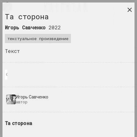
RUS
Та сторона
исследовательская платформа беларусского
Игорь Савченко
2022
современного искусства
текстуальное произведение
ЖУРНАЛ
Текст
ИНДЕКС
ИМЕНА
Скриншот с сайта автора
ТЕРМИНЫ
СОБЫТИЯ
Игорь Савченко
ПРОИЗВЕДЕНИЯ
автор
ДОКУМЕНТЫ
Та сторона
ИНФО