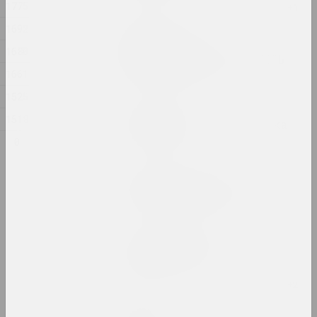
1775
1692
Ян Басалыга
ТРОИЧНЫЙ ПУТЬ;
1680
ПОСЛЕДОВАТЕЛЬ, ПРЕДАТЕЛЬ
1661
2024, скульптурная серия
1525
Алла Савошевич
1518
Упражнение — это техника
2024, инсталляция
0
Антонина Слободчикова
Чёрная дыра и монстр
2024, печатное произведение
Дарья Семчук (Цемра)
ЧУВСТВИТЕЛЬНОСТЬ
2024, живопись
Cottonyevil