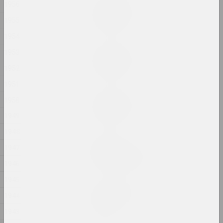
1956
Маргарита Дюшко
Без названия
1955
2024, живопись
1954
Маргарита Дюшко
1953
Без названия
1952
2024, живопись
1951
Маргарита Дюшко
1950
Без названия
1949
2024, живопись
1948
Евгений Глушань
1947
Безопасное место
2024, фотография, инсталляция
1946
1945
Александр Адамов
1944
Безопасность ребенка
2024, объект
1943