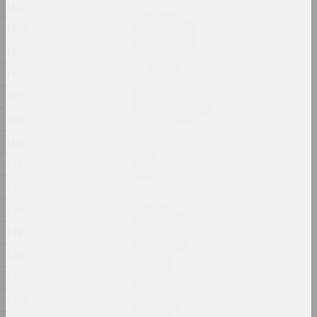
1820
Александр Данилкин
1819
Стоящий. Гроб.
2024, серия живописи
1817
1812
Алексей Лунёв, Сергей Шабохин
1810
Титульные листы
2024, графическая серия
1808
1800
Маргарита Дюшко
1797
Толчок
2024, живопись
1795
1790
Руслан Вашкевич
ТРАНЗИТ-ОБЪЕКТ
1789
2024, скульптура
1788
1785
Маргарита Дюшко
Тревожные сны
1778
2024, живопись