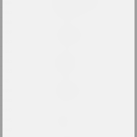
Свабода. Роўнасць.
1866
Сястрынства
1863
2024, печатное произведение
1860
Евгений Шадко
1859
Свет приходит из тьмы
2024, живопись
1858
1854
Маргарита Дюшко
1853
Свидетель
2024, живопись
1852
1851
Дарья Семчук (Цемра)
1850
Селезенка
2024, живопись, объект
1848
1847
Jana Shnipelson
1845
Скарб
2024, серия фотографий
1843