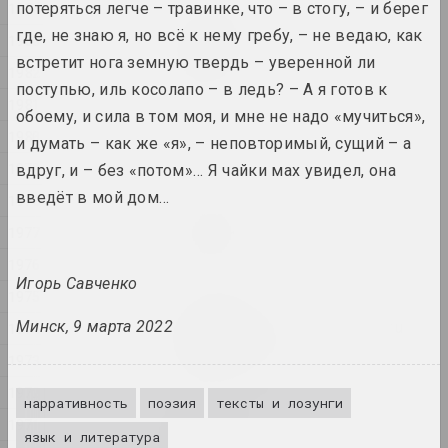
1984
потеряться легче – травинке, что – в стогу, – и берег
Анна Соколова
где, не знаю я, но всё к нему гребу, – не ведаю, как
1983
HEADWIND
встретит нога земную твердь – уверенной ли
2025, видео
1982
поступью, иль косолапо – в ледь? – А я готов к
1981
обоему, и сила в том моя, и мне не надо «мучиться»,
Анна Соколова
1980
NET
и думать – как же «я», – неповторимый, сущий – а
2025, видео-инсталляция
1979
вдруг, и – без «потом»… Я чайки мах увидел, она
введёт в мой дом…
1978
Антон Тызенгауз
Paw Star
1977
2025, живопись
1976
Игорь Савченко
1975
Алла Савошевич
W księżycu stała, wiatru
Минск, 9 марта 2022
1974
słuchała
1973
2025, скульптурная серия
1972
нарративность
поэзия
тексты и лозунги
Антон Тызенгауз
1971
язык и литература
WWW