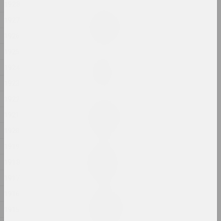
1928
Илья Падалко
1927
Выпускной
1926
2024, живопись
1925
Марина Казак
1924
Д.В.Ж.К.
2024, живопись
1923
1922
Маргарита Дюшко
1921
Давление
2024, живопись
1920
1919
Евгений Шадко
1918
Жеребята
2024, живопись
1917
1916
Маргарита Дюшко
Заявление
1915
2024, живопись