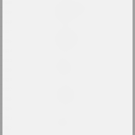
1840
Александр Данилкин
Соломенная Бомба
1839
2024, объект
1838
1837
Маргарита Дюшко
Сострадание
1836
2024, живопись
1834
1833
Андрей Анро
Статья 81
1830
2024, печатное произведение
1828
Евгений Шадко
1827
Стиль хаоса
1826
2024, живопись
1825
Александр Адамов
1823
Стома
1822
2024, инсталляция