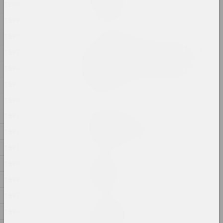
Мир внутри
1900
2024, живопись
1899
1898
Ольга Сосновская
На открытом воздухе порох
1897
горит тихо. В замкнутом
1896
пространстве взрывается
порох
1895
2024, инсталляция
1894
1893
Глеб Бурнашев
Невидимый квартал
1892
2024, серия фотографий
1891
Илья Падалко
1890
Однажды
1889
2024, живопись
1887
Алексей Кузьмич (младший)
1886
Осеменение