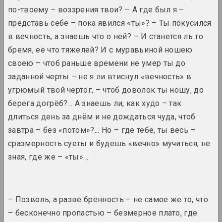
1998
Екатерина Гейдука
по-твоему – воззрения твои? – А где был я –
У каждого шрама есть своя
1997
представь себе – пока явился «ты»? – Ты покусился
эстетика
1996
в вечность, а знаешь что о ней? – И станется ль то
2025, скульптура
бремя, её что тяжелей? И с муравьиной ношею
1995
Философские разговоры
своею – чтоб раньше времени не умер ты до
1994
2025,
заданной черты – не я ли втиснул «вечность» в
1993
угрюмый твой чертог, – чтоб доволок ты ношу, до
1992
Евгения Цветкова
берега догрёб?... А знаешь ли, как худо – так
ФРАКТУРА 1, ФРАКТУРА 2
1991
длиться день за днём и не дождаться чуда, чтоб
2025, скульптурная серия
завтра – без «потом»?... Но – где тебе, ты весь –
1990
сразмерность суеты и будешь «вечно» мучиться, не
Антон Тызенгауз
1989
BIG DATA
зная, где же – «ты»…
1988
2025, живопись
1987
Антон Тызенгауз
1986
– Позволь, а разве бренность – не самое же то, что
Ghost in the Shell
1985
2025, живопись
– бесконечно пропастью – безмерное плато, где