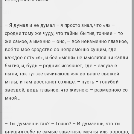
Камень, ножницы, бумага
2012
2025, скульптура
2011
2010
Марина Казак
– Я думал и не думал – я просто знал, что «я» –
ЛИНИИ СВЕТА, ЛИНИИ ЖИЗНИ
2009
сродни тому же чуду, что тайны бытия, точнее – то
2025, серия живописи
2008
же самое, а именно – оно, – всё неизменно главное,
всё то моё сродство со непременно сущим, где
2007
Марина Напрушкина
О чём мы мечтаем вместе?
каждое есть «я», и без «меня» не мыслится ни капли
2006
2025, инсталляция
бытия, и, будь – родник иссякнет, где – засуха в
2005
пыли, так тут же зачинаюсь «я» во влаге свежей
Екатерина Гейдука
2004
мглы, и там восстанет солнце, – пусть – голубой
Привет, пока
2003
звездой, ведь главное, что жизнею – размерною со
2025, скульптура
мной…
2002
Екатерина Гейдука
2001
Размножение бабочек в
Солнечной системе
2000
2025, скульптура
– Ты думаешь так? – Точно? – И думаешь, что ты
1999
внушил себе те самые заветные мечты иль, хорошо,