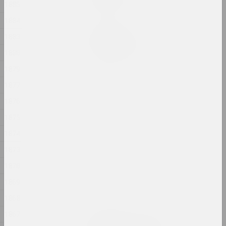
1885
2024, акция
1884
Крохолев Кирилл
1883
РАННИЙ ГИПС
2024, перформанс, скульптура
1880
1879
Александр Адамов
1877
Риза
2024, объект
1876
1875
Алла Савошевич
1874
Розы
2024, инсталляция
1873
1870
Марина Казак
Сад
1869
2024, живопись
1868
1867
Ольга Шпарага, Марина Напрушкина