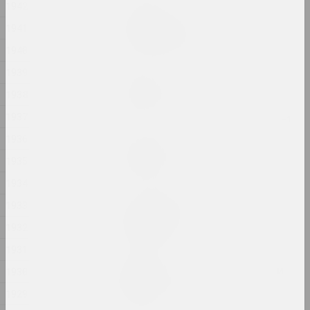
1942
Елена Рабкина
1941
Белорусская мечта
2024, инсталляция
1940
1939
Глеб Ковальский, Кирилл Машека
Братья
1938
2024–2025, перформанс
1937
1936
Александр Данилкин
Ванная
1935
2024, серия живописи
1934
1933
Алексей Кузьмич (младший)
Возрождение
1932
2024, акция
1931
Вопросы понимания, веры и
1930
любви
1929
2024, печатное произведение