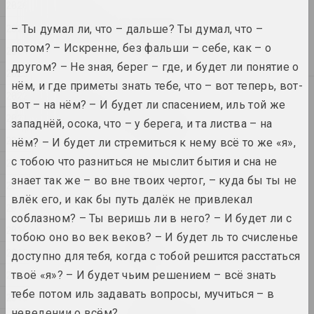
2026
2026
Игорь Римашевский
2025
– Ты думал ли, что – дальше? Ты думал, что –
Весенняя прогулка
потом? – Искренне, без фальши – себе, как – о
2024
2026, живопись
другом? – Не зная, берег – где, и будет ли понятие о
2023
нём, и где приметы знать тебе, что – вот теперь, вот-
2025
2022
вот – на нём? – И будет ли спасением, иль той же
Роман Аксёнов
2021
Без названия
западнёй, осока, что – у берега, и та листва – на
2025, серия живописи
2020
нём? – И будет ли стремиться к нему всё то же «я»,
с тобою что разниться не мыслит бытия и сна не
2019
Анна Мельникова
знает так же – во вне твоих чертог, – куда бы ты не
2018
Диалог
влёк его, и как бы путь далёк не привлекал
2025, серия живописи
2017
соблазном? – Ты веришь ли в него? – И будет ли с
2016
тобою оно во век веков? – И будет ль то счисленье
Владимир Соколовский
ДОРОГА
2015
доступно для тебя, когда с тобой решится расстаться
2025, серия живописи
2014
твоё «я»? – И будет чьим решением – всё знать
тебе потом иль задавать вопросы, мучиться – в
2013
Екатерина Гейдука
неведении о всём?...