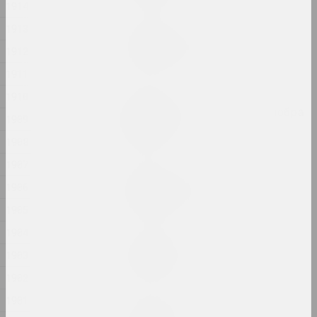
1914
1913
Евгений Шадко
Игровая площадка
1912
2024, живопись
1911
1910
Маша Мароз
Каб лёгка з’язджалі і добра
1909
вярталіся
2024, видео
1908
1907
Маргарита Дюшко
1906
Любовная история
2024, живопись
1905
1904
Владимир Грамович
1903
Люди соли
2024, инсталляция
1902
1901
Марина Сайлер