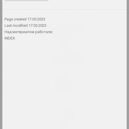
1970
2025, живопись
1969
Page created
17.05.2023
2024
1968
Дарья Семчук (Цемра)
Last modified
17.05.2023
1967
Ампутацыя каранёў
Над материалом работали:
2024, инсталляция
INDEX
1966
1965
Виктор Николаев
1964
АРХИТЕКТУРА ПРОСТРАНСТВА
2024, серия живописи
1963
1962
Илья Падалко
Без названия
1961
2024, живопись
1960
1959
Юра Шуст
Без названия
1958
2024, серия объектов
1957