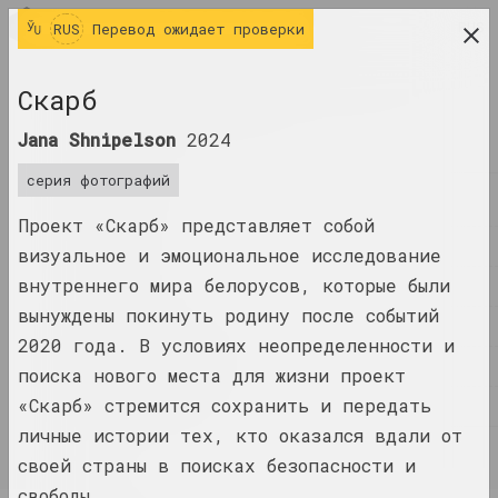
RUS
RUS
Перевод ожидает проверки
исследовательская платформа беларусского
Скарб
современного искусства
Jana Shnipelson
2024
ЖУРНАЛ
серия фотографий
ИНДЕКС
Проект «Скарб» представляет собой
ИМЕНА
визуальное и эмоциональное исследование
внутреннего мира белорусов, которые были
ТЕРМИНЫ
вынуждены покинуть родину после событий
СОБЫТИЯ
2020 года. В условиях неопределенности и
ПРОИЗВЕДЕНИЯ
поиска нового места для жизни проект
«Скарб» стремится сохранить и передать
ДОКУМЕНТЫ
личные истории тех, кто оказался вдали от
ИНФО
своей страны в поисках безопасности и
свободы.