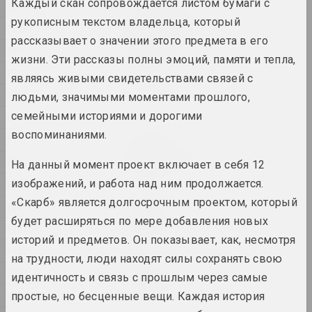
Каждый скан сопровождается листом бумаги с
1998
Екатерина Гейдука
рукописным текстом владельца, который
У каждого шрама есть своя
1997
эстетика
рассказывает о значении этого предмета в его
1996
2025, скульптура
жизни. Эти рассказы полны эмоций, памяти и тепла,
1995
являясь живыми свидетельствами связей с
Философские разговоры
1994
людьми, значимыми моментами прошлого,
2025,
семейными историями и дорогими
1993
воспоминаниями.
1992
Евгения Цветкова
ФРАКТУРА 1, ФРАКТУРА 2
1991
На данный момент проект включает в себя 12
2025, скульптурная серия
изображений, и работа над ним продолжается.
1990
«Скарб» является долгосрочным проектом, который
Антон Тызенгауз
1989
BIG DATA
будет расширяться по мере добавления новых
1988
2025, живопись
историй и предметов. Он показывает, как, несмотря
1987
на трудности, люди находят силы сохранять свою
Антон Тызенгауз
1986
идентичность и связь с прошлым через самые
Ghost in the Shell
1985
простые, но бесценные вещи. Каждая история
2025, живопись