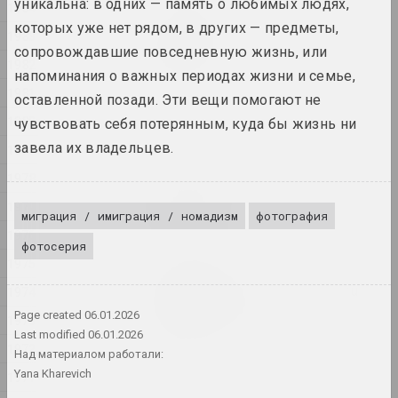
уникальна: в одних — память о любимых людях,
1984
Анна Соколова
которых уже нет рядом, в других — предметы,
1983
HEADWIND
сопровождавшие повседневную жизнь, или
2025, видео
1982
напоминания о важных периодах жизни и семье,
1981
оставленной позади. Эти вещи помогают не
Анна Соколова
1980
чувствовать себя потерянным, куда бы жизнь ни
NET
2025, видео-инсталляция
завела их владельцев.
1979
1978
Антон Тызенгауз
Paw Star
1977
миграция / имиграция / номадизм
фотография
2025, живопись
1976
фотосерия
1975
Алла Савошевич
W księżycu stała, wiatru
1974
słuchała
Page created
06.01.2026
1973
2025, скульптурная серия
Last modified
06.01.2026
1972
Над материалом работали:
Антон Тызенгауз
Yana Kharevich
1971
WWW