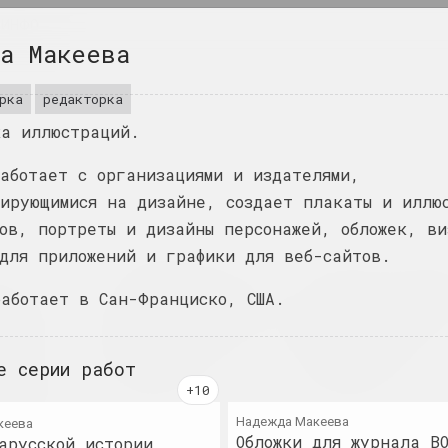
ИНФО
а Макеева
рка
редакторка
ка иллюстраций.
аботает с организациями и издателями,
зирующимися на дизайне, создает плакаты и иллю
ов, портреты и дизайны персонажей, обложек, ви
для приложений и графики для веб-сайтов.
Зарубежные берега:
Памяць, прапаг
работает в Сан-Франциско, США.
альном
глобальные и
і штучны інтэл
крылась
локальные проекции
Вынікі года ў
,
белорусского
візуальным
ная
искусства
мастацтве
е серии работ
 со дня
публикация
публикация
 Семёна
Надежда Макеева
кеева
Обложки для журнала BO
арусской истории