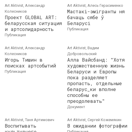
Art Aktivist, Александр
Art Aktivist, Алесь Герасименко
Мастакі-эмігранты ня
Колесников
Проект GLOBAL ART:
бачаць сябе ў
беларусская ситуация
Беларусі
и артсолидарность
публикация
публикация
Art Aktivist, Александр
Art Aktivist, Вадим
Колесников
Добровольский
Игорь Тишин в
Алла Вайсбанд: "Хотя
поисках артсобытий
художественную жизнь
Беларуси и Европы
публикация
пока разделяет
пропасть, отдельные
беларус_ки вполне
способны ее
преодолевать"
документ
Art Aktivist, Таня Артимович
Art Aktivist, Сергей Кожемякин
Воспитывать
В ожидании фотографии
культурного
публикация