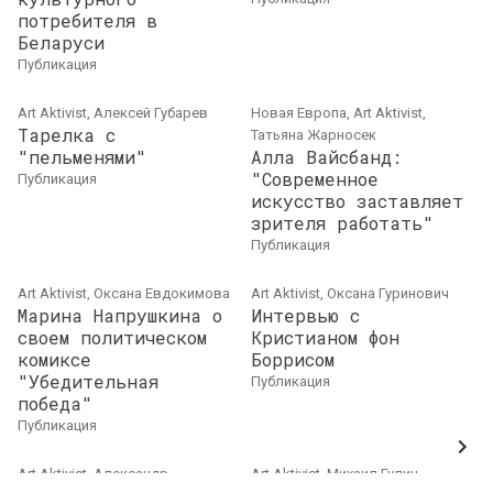
потребителя в
Беларуси
публикация
Art Aktivist, Алексей Губарев
Новая Европа, Art Aktivist,
Тарелка с
Татьяна Жарносек
"пельменями"
Алла Вайсбанд:
"Современное
публикация
искусство заставляет
зрителя работать"
публикация
Art Aktivist, Оксана Евдокимова
Art Aktivist, Оксана Гуринович
Марина Напрушкина о
Интервью с
своем политическом
Кристианом фон
комиксе
Боррисом
"Убедительная
публикация
победа"
публикация
Art Aktivist, Александр
Art Aktivist, Михаил Гулин