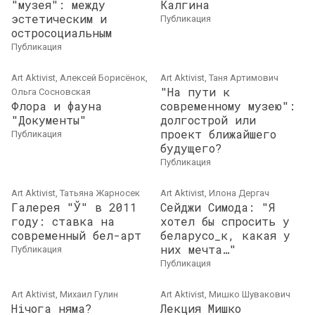
"музея": между
Калгина
эстетическим и
публикация
остросоциальным
публикация
Art Aktivist, Алексей Борисёнок,
Art Aktivist, Таня Артимович
"На пути к
Ольга Сосновская
Флора и фауна
современному музею":
"Документы"
долгострой или
проект ближайшего
публикация
будущего?
публикация
Art Aktivist, Татьяна Жарносек
Art Aktivist, Илона Дергач
Галерея "Ў" в 2011
Сейджи Симода: "Я
году: ставка на
хотел бы спросить у
современный бел-арт
беларусо_к, какая у
них мечта…"
публикация
публикация
Art Aktivist, Михаил Гулин
Art Aktivist, Мишко Шувакович
Нічога няма?
Лекция Мишко