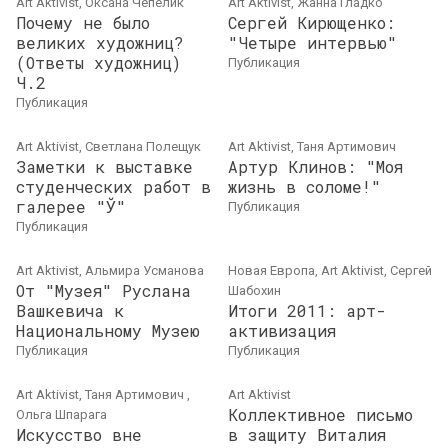
Art Aktivist, Оксана Чепелик
Art Aktivist, Жанна Гладко
Почему не было
Сергей Кирющенко:
великих художниц?
"Четыре интервью"
(Ответы художниц)
публикация
Ч.2
публикация
Art Aktivist, Светлана Полещук
Art Aktivist, Таня Артимович
Заметки к выставке
Артур Клинов: "Моя
студенческих работ в
жизнь в соломе!"
галерее "Ў"
публикация
публикация
Art Aktivist, Альмира Усманова
Новая Европа, Art Aktivist, Сергей
От "Музея" Руслана
Шабохин
Вашкевича к
Итоги 2011: арт-
Национальному Музею
активизация
публикация
публикация
Art Aktivist, Таня Артимович ,
Art Aktivist
Коллективное письмо
Ольга Шпарага
Искусство вне
в защиту Виталия