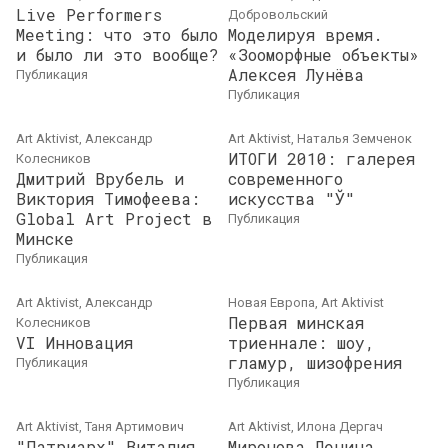
Live Performers
Добровольский
Meeting: что это было
Моделируя время.
и было ли это вообще?
«Зооморфные объекты»
Алексея Лунёва
публикация
публикация
Art Aktivist, Александр
Art Aktivist, Наталья Земченок
ИТОГИ 2010: галерея
Колесников
Дмитрий Врубель и
современного
Виктория Тимофеева:
искусства "Ў"
Global Art Project в
публикация
Минске
публикация
Art Aktivist, Александр
Новая Европа, Art Aktivist
Первая минская
Колесников
VI Инновация
триеннале: шоу,
гламур, шизофрения
публикация
публикация
Art Aktivist, Таня Артимович
Art Aktivist, Илона Дергач
"Патриарх" Виталия
Миронова Ленина