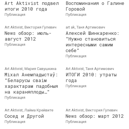
Art Aktivist подвел
Воспоминания о Галине
итоги 2010 года
Горовой
публикация
публикация
Art Aktivist, Виктория Гулевич
art ak, Таня Артимович
News обзор: июль-
Алексей Шинкаренко:
август 2012
"Нужно становиться
интересными самим
публикация
себе"
публикация
Art Aktivist, Мария Савушкина
Art Aktivist, Таня Артимович
Міхал Анемпадыстаў:
ИТОГИ 2010: утраты
"Беларусы сваім
года
характарам падобныя
публикация
на караняплоды…"
публикация
Art Aktivist, Лайма Крейвите
Art Aktivist, Виктория Гулевич
Сосед и Другой
News обзор: март 2012
публикация
публикация