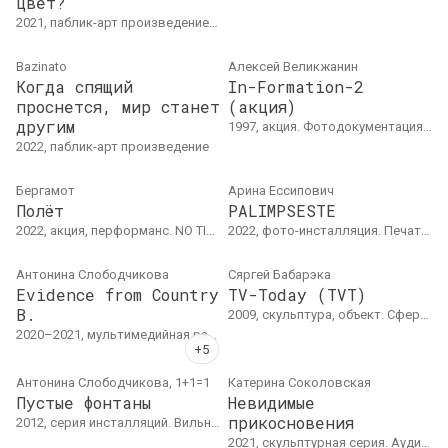
цвет?
2021, паблик-арт произведение, цифровая работа. Люблин
Bazinato
Алексей Великжанин
Когда спящий
In-Formation-2
проснется, мир станет
(акция)
другим
1997, акция. Фотодокументация акции. Одноразовая пластиковая тарелка, сто подушечек жевательной резинки Stimorol, таблица тождественных произведений двадцати восьми пар двузначных чисел, написанных от руки на листе бумаги размером А4
2022, паблик-арт произведение
Бергамот
Арина Ессипович
Полёт
PALIMPSESTE
2022, акция, перформанс. NO TITLE, Международный фестиваль Мальта, Познань, Польша.
2022, фото-инсталляция. Печать на бумаге, 270 х 270 см
Антонина Слободчикова
Сяргей Бабарэка
Evidence from Country
TV-Today (TVT)
B.
2009, скульптура, объект. Сферическое зеркало, пластик, металл, печать.Модальная скульптура.36 × 24,2 × 7,7 cм.Частная коллекция
2020–2021, мультимедийная работа. Видео/аудио инсталляция. Стол, стул, 10 телефонов, 10 наушников
Антонина Слободчикова, 1+1=1
Катерина Соколовская
Пустые фонтаны
Невидимые
прикосновения
2012, серия инсталляций. Вильнюс
2021, скульптурная серия. Аудио-визуальная инсталляция. Смешанная техника: скульптурная группа (пеноплекс, пластик, бетон, силикон, гипс); звук.