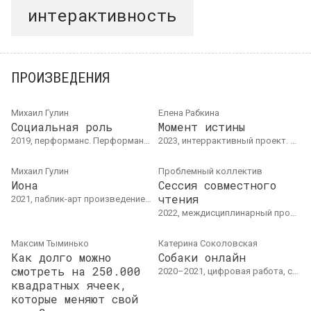
интерактивность
ПРОИЗВЕДЕНИЯ
Михаил Гулин
Елена Рабкина
Социальная роль
Момент истины
2019, перформанс. Перформанс, интерактивная инсталляция, деревянная конструкция, оргстекло, фотография (цифровая печать)
2023, интеррактивный проект. Интерактивная инсталляция. Выставлено на выставке Ars Electronica, Австрия; Фестиваль Sziget, Венгрия.
Михаил Гулин
Проблемный коллектив
Иона
Сессия совместного
чтения
2021, паблик-арт произведение, акция. Паблик-арт инсталляция и трехдневная акция. Люблин
2022, междисциплинарный проект
Максим Тыминько
Катерина Соколовская
Как долго можно
Собаки онлайн
смотреть на 250.000
2020–2021, цифровая работа, скульптура. Пенопласт, пластик, стекло, реальные размеры. 150 х 30 х 85 см
квадратных ячеек,
которые меняют свой