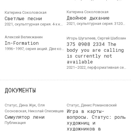
Катерина Соколовская
Катерина Соколовская
Двойное дыхание
Светлые песни
2021, скульптурная серия. 3120gallery, Санкт-Петербург
2021, скульптурная серия. 4-х канальная звуковая инсталляция, 30 мин.; скульптурная группа (пеноплекс, литьевой пластик, полимочевина, бетон); либретто. Размеры варьируются.
Алексей Великжанин
Игорь Шугалеев, Сергей Шабохин
In-Formation
375 0908 2334 The
1996–1997, серия акций. Две концептуальные акции
body you are calling
is currently not
available
2021–2022, перформативная серия.
ДОКУМЕНТЫ
Статус, Дина Жук, Оля
Статус, Денис Романовский
Игра в карты-
Сосновская, Николай Спесивцев
Симулятор лени
вопросы. Статус: роль
художниц и
публикация
художников в