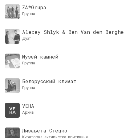
ZA*Grupa
группа
Alexey Shlyk & Ben Van den Berghe
дуэт
Музей камней
группа
Белорусский климат
группа
VEHA
архив
Лизавета Стецко
кураторка, активистка, критикиня