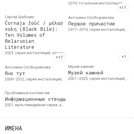
2019, тотальная инсталляция
Сергей Шабохин
Антонина Слободчикова
Čornaja žoŭć / μέλασ
Первое причастие
χολη (Black Bile):
2017–2019, серия инсталляций, серия объектов
Ten Volumes of
Belarusian
Literature
2023, серия инсталляций, серия объектов
Музей камней
Антонина Слободчикова
Музей камней
Яно тут
2021–2023, серия инсталляций, серия объектов, серия текстов
2009–2012, серия инсталляций, серия объектов, серия коллажей
Проблемный коллектив
Информационные стенды
2021, мультимедийная серия, архивная серия. Пластик, цифровая печать, металл. 3 стенда: 160 х 120 см каждый
ИМЕНА