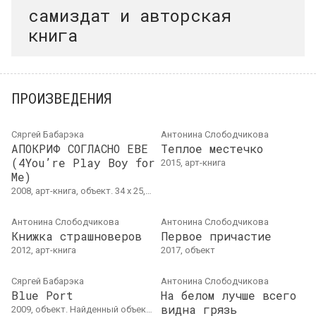
самиздат и авторская
книга
ПРОИЗВЕДЕНИЯ
Сяргей Бабарэка
Антонина Слободчикова
АПОКРИФ СОГЛАСНО ЕВЕ
Теплое местечко
(4You’re Play Boy for
2015, арт-книга
Me)
2008, арт-книга, объект. 34 x 25,8 см
Антонина Слободчикова
Антонина Слободчикова
Книжка страшноверов
Первое причастие
2012, арт-книга
2017, объект
Сяргей Бабарэка
Антонина Слободчикова
Blue Port
На белом лучше всего
видна грязь
2009, объект. Найденный объект, цифровая печать