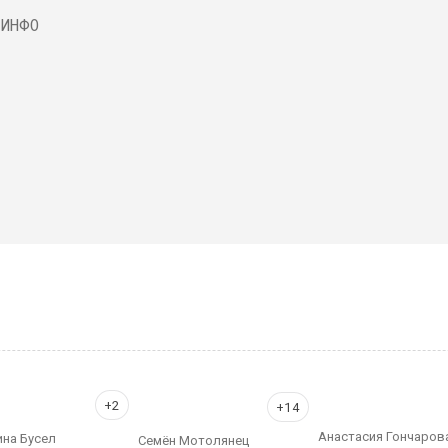
ИНФО
Анастасия Гончаров
ина Бусел
Семён Мотолянец