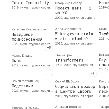
Tonic Immobility
Изол
Владимир Цеслер
Проект века. 12
2019, скульптурная серия.
2019–2
из ХХ
2000, скульптурная серия. 12 скульптурных объектов. 12 упаковок-постаментов
Алла Савошевич
Семён
Катерина Соколовская
W księżycu stała,
Тамб
Невидимые
wiatru słuchała
прикосновения
2021, скульпт
2025, скульптурная серия
2021, скульптурная серия. Аудио-визуальная инсталляция. Смешанная техника: скульптурная группа (пеноплекс, пластик, бетон, силикон, гипс); звук.
Витал
Жанна Грак
Жанна Гладко
Скул
Transformers
Пыль
плен
1998–2012, скульптурная серия
2012, скульптурная серия. Дерево, стекло, ткань, пыль, световое оборудование, цифровая печать, скобы, краска
2007, с
Семён Мотолянец
Сергей Шабохин
Конст
Подставки
Социальный мрамор
Верт
в Центре Европы
песн
2022, скульптурная серия. Пластикрит, шерсть, масло, керамика
2019, скульптурная серия. Картон, самоклеящаяся пленка с мраморным рисунком, дерево
2018,
Алексей Толстов
Тамар
Екатерина Гейдука