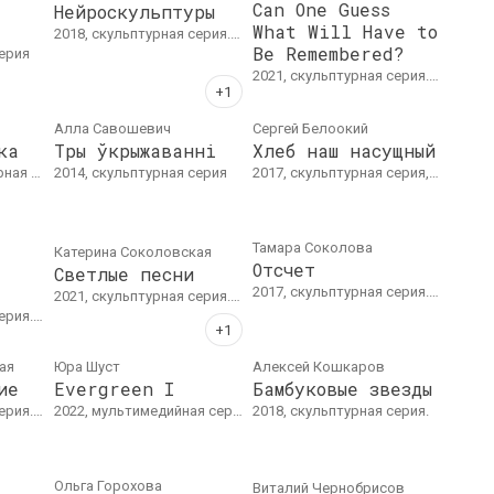
Can One Guess
Нейроскульптуры
What Will Have to
2018, скульптурная серия. Алюминиевая проволока, полимерная глина Н~30 см
Be Remembered?
серия
2021, скульптурная серия. Войлок, искусственный мех, металл
Алла Савошевич
Сергей Белоокий
ка
Тры ўкрыжаванні
Хлеб наш насущный
кции галереи «В».
2014, скульптурная серия
2017, скульптурная серия, серия объектов. US Bank banknote, polymer resin. 13 × 19 × 8 cm each
Тамара Соколова
Катерина Соколовская
Отсчет
Светлые песни
2017, скульптурная серия. Chamotte, enamels, metal, wood, pigment. Exhibition III II I, Ў Gallery
2021, скульптурная серия. 4-х канальная звуковая инсталляция, 30 мин.; скульптурная группа (пеноплекс, литьевой пластик, полимочевина, бетон); либретто. Размеры варьируются.
, металлический лист,профильный металл
ая
Юра Шуст
Алексей Кошкаров
ие
Evergreen I
Бамбуковые звезды
т-Петербург
2022, мультимедийная серия, скульптурная серия, серия объектов
2018, скульптурная серия.
Ольга Горохова
Виталий Чернобрисов