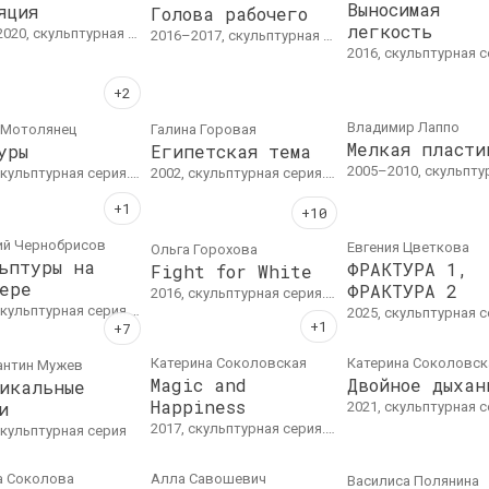
Выносимая
яция
Голова рабочего
легкость
020, скульптурная серия
2016–2017, скульптурная серия
2016, скульптурная 
Владимир Лаппо
 Мотолянец
Галина Горовая
Мелкая пласти
уры
Египетская тема
2005–2010, скульптурная серия. Металлические сплавы. Высота – 10. Из колле
урная серия. Дерево, фурнитура, 77 х 42 х 42 см
2002, скульптурная серия. Алюминий, эмаль. 107 x 32 x 23 см. каждая
ий Чернобрисов
Евгения Цветкова
Ольга Горохова
ьптуры на
ФРАКТУРА 1,
Fight for White
ере
ФРАКТУРА 2
2016, скульптурная серия. Скульптурная серия, год указан приблизительно.
кульптурная серия. Камень
2025, скульптурная серия. «Фрактура 1»Скульптура, h = 60&nbsp;см, Ручная лепка, шамот, молочение«Фрактура 2»100×125 смПанно, ручная лепка, шамот, молочение
Катерина Соколовская
Катерина Соколовск
антин Мужев
Magic and
Двойное дыхан
икальные
Happiness
и
2021, скульптурная серия. 3120gallery, Санк
2017, скульптурная серия. Бетон, точные размеры неизвестны
 скульптурная серия
а Соколова
Алла Савошевич
Василиса Полянина