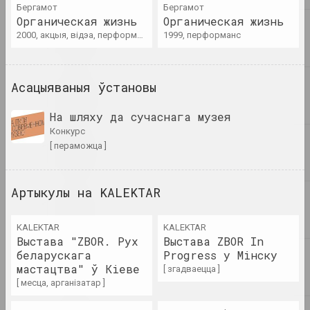
Бергамот
Бергамот
Органическая жизнь
Органическая жизнь
Reform.by
2000, акцыя, відэа, перформанс
1999, перформанс
Разгром інстытуцый,
падпольныя (з)рухі і
міжнародны поспех: вынікі
года ў мастацтве
Асацыяваныя ўстановы
публікацыя
На шляху да сучаснага музея
конкурс
Chrysalis Mag
Традыцыйнае мастацтва
[ пераможца ]
Беларусі: як яно
захоўваецца і
пераўтвараецца ў
Артыкулы на KALEKTAR
сучаснасць
публікацыя
KALEKTAR
KALEKTAR
Выстава "ZBOR. Рух
Выстава ZBOR In
Уладзімір Зяленскі ў
беларускага
Progress у Мінску
"выжыванцы" з арнаментам ад
мастацтва" ў Кіеве
[ згадваецца ]
Руфіны Базловай
[ месца, арганізатар ]
фотадакумент