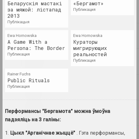
аудио документы
Беларускія мастакі
«Бергамот»
за мяжой: лістапад
публикация
2013
VEHA, Леся Пчолка
публікацыя
Кнігі VEHA "Дзявочы вечар"
і "Апошні фотаздымак"
Ewa Hornowska
Ewa Hornowska
альбом, кніга
A Game With a
Кураторы
Persona: The Border
мигрирующих
Статус, Вольга Бубіч
реальностей
публикация
ЛГБТК у Беларусі -
публикация
(не)бачныя людзі ў словах і
фатаграфіях
Rainer Fuchs
публікацыя
Public Rituals
публикация
Статус, Аліна Дзеравянка
Нябачная спадчына Брэста
публікацыя
Перформансы "Бергамота" можна ўмоўна
падзяліць на 3 галіны:
Статус, Лізавета Міхальчук
Спэйс КХ
1.
Цыкл "Арганічнае жыццё"
. Гэта перформансы,
публікацыя