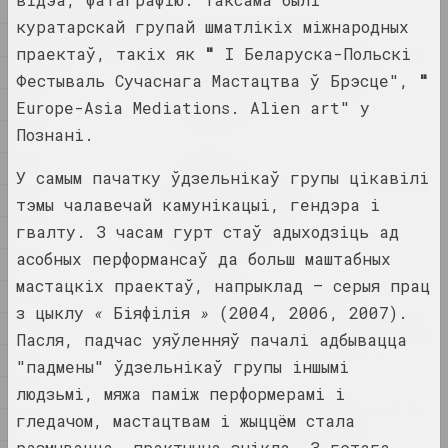
2026
2026
куратарскай групай шматлікіх міжнародных
«Sense of Safety»:
2025
праектаў, такіх як
Беларуска-ўкраінскі праект
"
I Беларуска-Польскі
2024
пра Харкаў — у фінале
Фестываль Сучаснага Мастацтва ў Брэсце",
"
Шаўчэнкаўскай прэміі
2023
Europe-Asia Mediations. Alien art" у
публікацыя
Познані.
2022
Сямён Герус
2021
У самым пачатку ўдзельнікаў групы цікавілі
Выстава да стагоддзя Сямёна
2020
тэмы чалавечай камунікацыі, гендэра і
Геруса працуе ў
Нацыянальны
гвалту. З часам гурт стаў адыходзіць ад
2019
публікацыя
асобных перформансаў да больш маштабных
2018
мастацкіх праектаў, напрыклад – серыя прац
2017
Памяць, прапаганда і
з цыклу
«
Біяфілія
»
(2004, 2006, 2007).
адзінкавы інтэлект. Вынікі
2016
года ў візуальным мастацтве
Пасля, падчас уяўленняў пачалі адбывацца
публікацыя
2015
"падмены" ўдзельнікаў групы іншымі
2014
людзьмі, мяжа паміж перформерамі і
Чужыя берагі: глабальныя і
гледачом, мастацтвам і жыццём стала
2013
лакальныя праекцыі
размывацца, практычна знікла. З гэтага