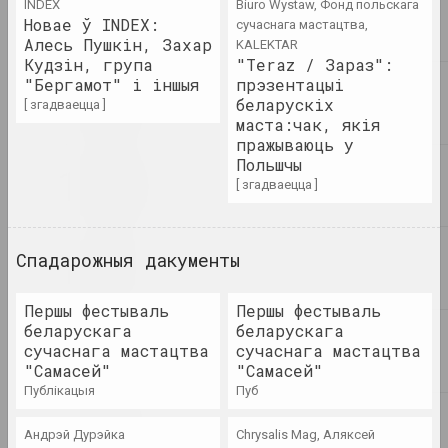
INDEX
Biuro Wystaw, Фонд польскага
Новае ў INDEX:
сучаснага мастацтва,
Chrysalis Mag, Аляксей Кузьміч
Алесь Пушкін, Захар
Час дзейнічаць: акцыянізм,
KALEKTAR
Кудзін, група
"Teraz / Зараз":
пэрформанс, актывізм.
"Бергамот" і іншыя
прэзентацыі
Частка 2 акцыянізм vs
беларускіх
пэрформанс
[ згадваецца ]
маста:чак, якія
публікацыя
пражываюць у
Польшчы
2021
[ згадваецца ]
Мистецький Арсенал
Exhibition booklet: "EVERY
DAY. ART. SOLIDARITY.
Спадарожныя дакументы
RESISTANCE"
выданне
Першы фестываль
Першы фестываль
беларускага
беларускага
Afterimage, Вольга Капёнкіна
сучаснага мастацтва
сучаснага мастацтва
Exhibition Review: Every
"Самасей"
"Самасей"
Day. Art. Solidarity.
публікацыя
пуб
Resistance. Mystetskiy
Arsenal. Kyiv, Ukraine:
May 3–June 6, 2021
Андрэй Дурэйка
Chrysalis Mag, Аляксей