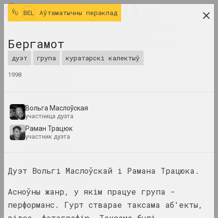
BEL
BEL
Аўтаматычны пераклад
даследчая платформа беларускага сучаснага
Бергамот
мастацтва
дуэт
група
куратарскі калектыў
ЧАСОПІС
1998
ІНДЭКС
ІМЁНЫ
Вольга Маслоўская
участница дуэта
ТЭРМІНЫ
Раман Трацюк
участник дуэта
ПАДЗЕІ
ТВОРЫ
Дуэт Вольгі Маслоўскай і Рамана Трацюка.
ДАКУМЕНТЫ
Асноўны жанр, у якім працуе група -
ІНФА
перформанс. Гурт стварае таксама аб'екты,
відэа, фатаграфію. Таксама былі