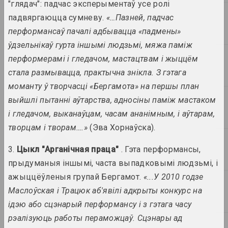
"глядач": падчас эксперыментаў усе ролі
падвяргаюцца сумневу.
«…Пазней, падчас
BLOK, Ганна Карпенка
перформансаў пачалі адбывацца «падмены»
The Best and Worst of Art
in Central Europe in 2019
ўдзельнікаў гурта іншымі людзьмі, мяжа паміж
публікацыя
перформерамі і гледачом, мастацтвам і жыццём
стала размывацца, практычна знікла. З гэтага
ZA*Grupa
моманту ў творчасці «Бергамота» на першы план
ZA*ZIN
выйшлі пытанні аўтарства, адносіны паміж мастаком
газеты / журналы, выданне
і гледачом, выканаўцам, часам ананімным, і аўтарам,
творцам і творам….»
(Эва Хорнаўска).
Sergei Grits
Алесь Пушкин на акции 23
августа 2020 года
3.
Цыкл "Арганічная праца"
. Гэта перформансы,
фотадакумент
прыдуманыя іншымі, часта выпадковымі людзьмі, і
ажыццёўленыя групай Бергамот.
«...У 2010 годзе
Алесь Пушкін
Маслоўская і Трацюк аб'явілі адкрыты конкурс на
Алесь Пушкин на акциях
ідэю або сцэнарый перформансу і з гэтага часу
протеста в Минске
рэалізуюць работы пераможцаў. Сцэнары ад
серыя фотадакументаў