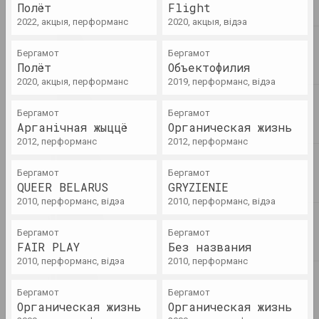
Walera Martynchik.
Полёт
Flight
Reconstruction of events
2022, акцыя, перформанс
2020, акцыя, відэа
кніга
Бергамот
Бергамот
Полёт
Объектофилия
Chrysalis Mag
Ар брют - мастацтва толькі
2020, акцыя, перформанс
2019, перформанс, відэа
псіхічнахворых і
маргіналаў? Разбіраемся на
Бергамот
Бергамот
прыкладзе творчасці А.Р.Ч
Арганічная жыццё
Органическая жизнь
публікацыя
2012, перформанс
2012, перформанс
Бергамот
Бергамот
Статус, Вольга Бубіч
QUEER BELARUS
GRYZIENIE
Гісторыя аднаго двара, ці
2010, перформанс, відэа
памятаць усё
2010, перформанс, відэа
публікацыя
Бергамот
Бергамот
FAIR PLAY
Без названия
Chrysalis Mag, Аляксандр Адамаў
2010, перформанс, відэа
2010, перформанс
Дзе-дзе? На пленэры! "Тут
нікога няма" як частка
Бергамот
Бергамот
пейзажу
Органическая жизнь
Органическая жизнь
публікацыя