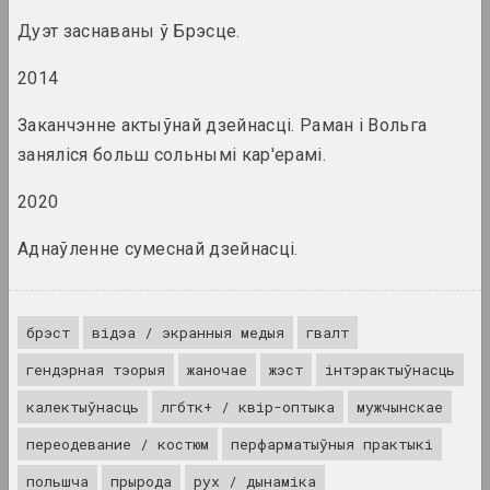
публікацыя
Дуэт заснаваны ў Брэсце.
2014
Статус, Алена Чехович
Куратары, бібліятэкары,
дармаеды: наш прававы
Заканчэнне актыўнай дзейнасці. Раман і Вольга
статус, растлумачаны
заняліся больш сольнымі кар'ерамі.
юрысткай
публікацыя
2020
Михаил Гарус
Аднаўленне сумеснай дзейнасці.
Мая гісторыя ў фатаграфіі
публікацыя
брэст
відэа / экранныя медыя
гвалт
ZBOR, Аляксей Талстоў
Михаил Гулин: акции "Я
гендэрная тэорыя
жаночае
жэст
інтэрактыўнасць
не…", "Норка" и
калектыўнасць
лгбтк+ / квір-оптыка
мужчынскае
"Персональный монумент",
2008–2010
переодевание / костюм
перфарматыўныя практыкі
публікацыя
польшча
прырода
рух / дынаміка