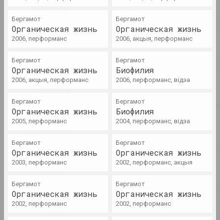
Бергамот
Бергамот
FIELD, Вольга Капёнкіна
Органическая жизнь
Органическая жизнь
Няма часу на мастацтва?
2006, перформанс
2006, акцыя, перформанс
Стратэгіі адмаўлення ў
беларускім мастацтве падчас
Бергамот
Бергамот
антыўрадавага паўстання
Органическая жизнь
Биофилия
2020 г
2006, акцыя, перформанс
2006, перформанс, відэа
публікацыя
Бергамот
Бергамот
Chrysalis Mag
Органическая жизнь
Биофилия
Парыжская школа і
2005, перформанс
2004, перформанс, відэа
сучаснасць: як мінулае
становіцца сучаснасцю?
Бергамот
Бергамот
публікацыя
Органическая жизнь
Органическая жизнь
2003, перформанс
2002, перформанс, акцыя
Белсат
Праз данос аматаркі
Бергамот
Бергамот
"русского мира" ў Горадні
Органическая жизнь
Органическая жизнь
зачынілі выставу скульптуры
2002, перформанс
2002, перформанс
публікацыя