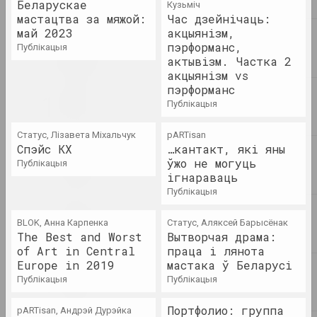
Беларускае
публікацыя
Кузьміч
мастацтва за мяжой:
Час дзейнічаць:
май 2023
акцыянізм,
Галіна Васільева
пэрформанс,
публікацыя
Витебский авангард в
актывізм. Частка 2
действии
акцыянізм vs
кніга
пэрформанс
публікацыя
Статус, Ала Савашэвiч
Галасы
Статус, Лізавета Міхальчук
pARTisan
Спэйс КХ
…кантакт, які яны
публікацыя
ўжо не могуць
публікацыя
ігнараваць
Статус, Елизавета Ковтяк
публікацыя
Гандлюючы "Апошняй
дыктатурай Еўропы":
BLOK, Анна Карпенка
Статус, Аляксей Барысёнак
экзатызацыя Беларусі ў
The Best and Worst
Вытворчая драма:
сучасным мастацтве
of Art in Central
праца і лянота
публікацыя
Europe in 2019
мастака ў Беларусі
публікацыя
публікацыя
Ігар Саўчанка
Запретные вершины
Портфолио: группа
pARTisan, Андрэй Дурэйка