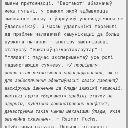
1982
змены прытомнасці. "Бергамот" абазначыў
ІншыЯ
межы гульні, у рамках якой адбываецца
"Рэжыму так небяспечныя
1977
маста_чкі і журналіст_кі,
змешванне роляў і ўзроўняў узаемадзеяння яе
1976
таму што яны вучаць
ўдзельнікаў. З часам удзельнікі перайшлі
крытычнаму мысленню". Як
1974
ад праблем чалавечай камунікацыі да больш
цяпер размаўляць пра
1972
важнае праз мастацтва
вузкага пытання - аналізу зменлівасці
публікацыя
1971
статусаў "выканаўца/мастак/аўтар" і
"глядач": падчас эксперыментаў усе ролі
1970
"Фатаграфія — гэта лад
падвяргаюцца сумневу.
«У процівагу
жыцця". Вытрымкі з інтэрв’ю
1969
Уладзіміра Парфянка і
апалагетам механічнага падпарадкавання, якія
1962
фатаграфіі ягонага
для забеспячэння эфектыўнасці сваіх дзеянняў
аўтарства
1960
маскіруюць імкненне да ўлады ілюзіяй гармоніі,
публікацыя
1958
мастакі гурта «Бергамот» зрабілі стаўку на
1956
адкрыты, публічна дэманстраваны канфлікт,
Сяргей Шабохін
Milestones in Pinhole
дэмаструючы такім чынам механізмы ўлады, якія
1954
Photography
звычайна схаваныя».
– Rainer Fuchs,
1953
лекцыя
«Публічныя рытуалы. Польскі відэаарт»,