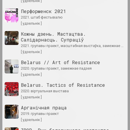
[ удзельнік ]
цикл "Беларусское искусство за рубежом"
Перформенск 2021
2021. штаб фестывалю
Андрэй Дурэйка
Беларускае мастацтва за
[ удзельнік ]
мяжой: май 2023
Кожны дзень. Мастацтва.
публікацыя
Салідарнасць. Супраціў
2021. групавы праект, масштабная выстаўка, замежнае падзея, міжнародная падзея
Андрэй Дурэйка
[ ўдзельнік ]
Беларускае мастацтва за
мяжой: сакавік 2023
Belarus // Art of Resistance
публікацыя
2020. групавы праект, замежнае падзея
[ удзельнік ]
Chrysalis Mag, Пелагея Кудин
Belarus. Tactics of Resistance
Захар Кудзін
2020. віртуальная выстава
публікацыя
[ удзельнік ]
Арганічная праца
Статус, Дита Войт
2019. групавы праект
Мімікрыя. Амаль белае, але
[ удзельнік ]
не белае
публікацыя