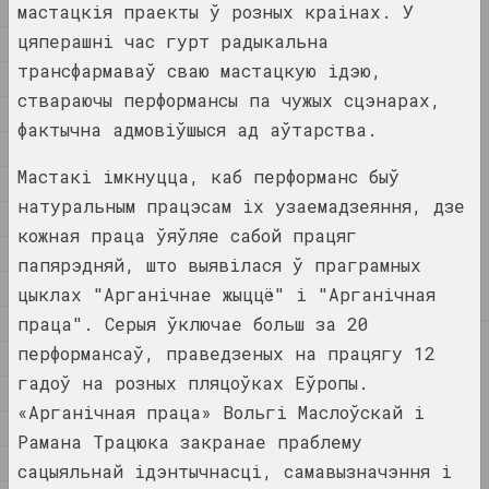
1998
мастацкія праекты ў розных краінах. У
публікацыя
цяперашні час гурт радыкальна
1997
трансфармаваў сваю мастацкую ідэю,
Першы фестываль беларускага
1996
сучаснага мастацтва
ствараючы перформансы па чужых сцэнарах,
1995
"Самасей"
фактычна адмовіўшыся ад аўтарства.
пуб
1994
Мастакі імкнуцца, каб перформанс быў
1993
У Дзюсельдорфе мастакі
натуральным працэсам іх узаемадзеяння, дзе
адкрылі свае майстэрні для
1992
кожная праца ўяўляе сабой працяг
гледачоў. У фэсце прынялі
1991
ўдзел і беларускія творцы
папярэдняй, што выявілася ў праграмных
публікацыя
1990
цыклах "Арганічнае жыццё" і "Арганічная
праца". Серыя ўключае больш за 20
1989
2024
перформансаў, праведзеных на працягу 12
1988
Андрэй Дурэйка
гадоў на розных пляцоўках Еўропы.
Беларускі арт: будучыня,
1987
узброеная прыладамі з
«Арганічная праца» Вольгі Маслоўскай і
1986
мінуўшчыны
Рамана Трацюка закранае праблему
публікацыя
1985
сацыяльнай ідэнтычнасці, самавызначэння і