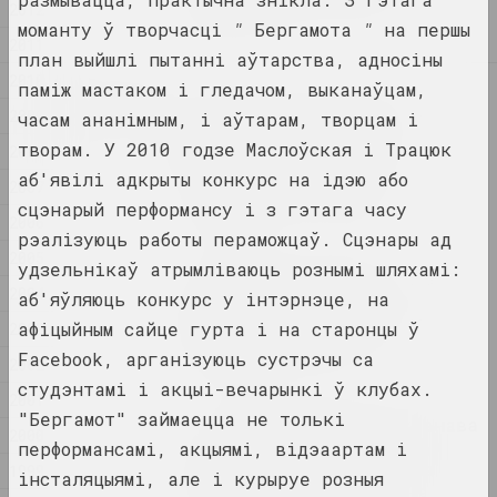
беларускага мастацтва
2012
публікацыя
моманту ў творчасці
"
Бергамота
"
на першы
2011
план выйшлі пытанні аўтарства, адносіны
2010
паміж мастаком і гледачом, выканаўцам,
2025
«Запіс спробаў знайсці
2009
часам ананімным, і аўтарам, творцам і
сябе»: выстава «Межы
творам. У 2010 годзе Маслоўская і Трацюк
2008
прысутнасці» двух
беларускіх аўтараў
аб'явілі адкрыты конкурс на ідэю або
2007
адкрылася ў Варшаве
сцэнарый перформансу і з гэтага часу
2006
публікацыя
рэалізуюць работы пераможцаў. Сцэнары ад
2005
удзельнікаў атрымліваюць рознымі шляхамі:
Беларуская мастачка Ала
2004
аб'яўляюць конкурс у інтэрнэце, на
Савашэвіч атрымала
прэстыжную Уроцлаўскую
афіцыйным сайце гурта і на старонцы ў
2003
Мастацкую Прэмію
Facebook, арганізуюць сустрэчы са
2002
публікацыя
студэнтамі і акцыі-вечарынкі ў клубах.
2001
"Бергамот" займаецца не толькі
Не стала Юрыя Абдурахманава
2000
— мастацтвазнаўцы, які
перформансамі, акцыямі, відэаартам і
вярнуў Смілавічам Хаіма
1999
інсталяцыямі, але і курыруе розныя
Суціна і Шрагу Царфіна