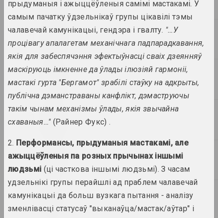
прыдуманыя і ажыццёўленыя самімі мастакамі. У
самым пачатку ўдзельнікаў групы цікавілі тэмы
Статус, Антаніна Сцебур
Усе мы - добрыя людзі
чалавечай камунікацыі, гендэра і гвалту.
"…У
публікацыя
процівагу апалагетам механічнага падпарадкавання,
якія для забеспячэння эфектыўнасці сваіх дзеянняў
Chrysalis Mag, Аляксей Кузьміч
маскіруюць імкненне да ўлады ілюзіяй гармоніі,
Час дзейнічаць: акцыянізм,
мастакі гурта "Бергамот" зрабілі стаўку на адкрыты,
пэрформанс, актывізм.
Частка 1
публічна дэманстраваны канфлікт, дэмаструючы
публікацыя
такім чынам механізмы ўлады, якія звычайна
схаваныя…"
(Райнер Фукс) .
2020
pARTisan
2.
Перформансы, прыдуманыя мастакамі, але
…кантакт, які яны ўжо не
ажыццёўленыя па розных прычынах іншымі
могуць ігнараваць
людзьмі
(ці часткова іншымі людзьмі). З часам
публікацыя
удзельнікі групы перайшлі ад праблем чалавечай
камунікацыі да больш вузкага пытання - аналізу
ARTONIST, Ілона Дзяргач
5 лекцый
зменлівасці статусаў "выканаўца/мастак/аўтар" і
серыя публікацый