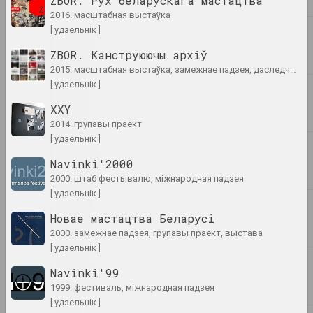
ZBOR. Рух беларускага мастацтва
2016. масштабная выстаўка
[ удзельнік ]
2022
Reform.by, Светлана Станкевич
ZBOR. Канструюючы архіў
"Волонтеры для них в
2015. масштабная выстаўка, замежнае падзея, даследчы праект, архіўны праект
диковинку". Специальный
[ удзельнік ]
репортаж Reform.by о
беларусских "стюардессах" и
XXY
украинских беженцах на
2014. групавы праект
польской границе
[ удзельнік ]
публікацыя
Navinki'2000
2000. штаб фестывалю, міжнародная падзея
Reform.by
"Ёсць тое, што нельга
[ удзельнік ]
зруйнаваць і немагчыма
Новае мастацтва Беларусі
адсекчы": куратар Аляксей
2000. замежнае падзея, групавы праект, выстава
Барысёнак – пра афекты
[ удзельнік ]
2020-га, палітычныя архівы
і выставы-даследаванні
Navinki'99
публікацыя
1999. фестиваль, міжнародная падзея
[ удзельнік ]