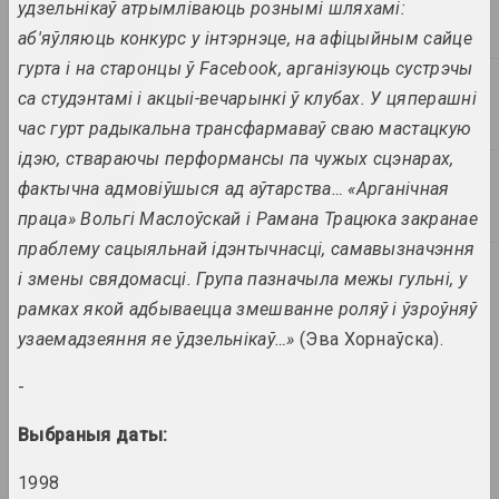
удзельнікаў атрымліваюць рознымі шляхамі:
Статус, Надзя Саяпiна
аб'яўляюць конкурс у інтэрнэце, на афіцыйным сайце
Беларуская энтрапія: гэтак
гурта і на старонцы ў Facebook, арганізуюць сустрэчы
жа незваротна, як цяжка
са студэнтамі і акцыі-вечарынкі ў клубах. У цяперашні
засунуць назад у цюбік
зубную пасту.
час гурт радыкальна трансфармаваў сваю мастацкую
публікацыя
ідэю, ствараючы перформансы па чужых сцэнарах,
фактычна адмовіўшыся ад аўтарства… «Арганічная
ZНЯТА, Валерий Ведренко
праца» Вольгі Маслоўскай і Рамана Трацюка закранае
Владимир Парфенок: престиж
фотографии
праблему сацыяльнай ідэнтычнасці, самавызначэння
публікацыя
і змены свядомасці. Група пазначыла межы гульні, у
рамках якой адбываецца змешванне роляў і ўзроўняў
Статус, Аляксей Барысёнак
узаемадзеяння яе ўдзельнікаў…»
(Эва Хорнаўска).
Вытворчая драма: праца і
лянота мастака ў Беларусі
-
публікацыя
Выбраныя даты:
Ким. Великий прохожий. Ким
Хадеев и белорусский
1998
андерграунд