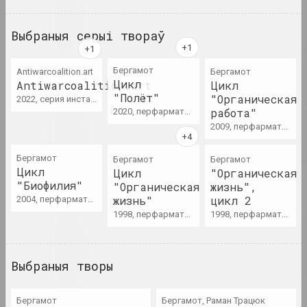
Саша Рэйзар
The Code of Presence:
Belarusian Protest
Выбраныя серыі твораў
Embroideries and Textile
Patterns
публікацыя
Бергамот
Antiwarcoalition.art
Бергамот
Цикл
Antiwarcoalition.art
Цикл
"Полёт"
"Органическая
2022, серия инсталляций, серия видео
Walera Martynchik.
работа"
2020, перфарматыўная серыя
Catalogue 1
2009, перфарматыўная серыя, цыкл твораў
каталог
Бергамот
Бергамот
Бергамот
Walera Martynchik.
Цикл
Цикл
"Органическая
Catalogue 2
"Биофилия"
"Органическая
жизнь",
каталог
жизнь"
цикл 2
2004, перфарматыўная серыя, цыкл твораў
1998, перфарматыўная серыя, цыкл твораў
1998, перфарматыўная серыя, цыкл твораў
Walera Martynchik.
Catalogue 3
каталог
Выбраныя творы
Валерый Мартынчык
Бергамот
Бергамот, Раман Трацюк