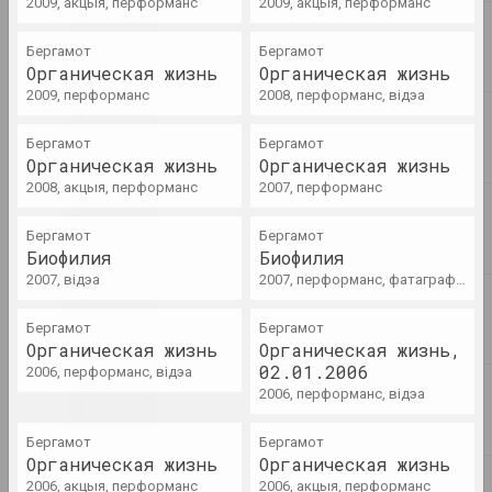
2009, акцыя, перформанс
2009, акцыя, перформанс
Chrysalis Mag
Бергамот
Бергамот
Жанчыны беларускага
Органическая жизнь
Органическая жизнь
мастацтва. Наша мінулае і
2009, перформанс
2008, перформанс, відэа
сучаснасць
публікацыя
Бергамот
Бергамот
Органическая жизнь
Органическая жизнь
2008, акцыя, перформанс
2007, перформанс
e-flux, Аляксей Барысёнак
Квір-часовасці і пратэстныя
інфраструктуры ў Беларусі,
Бергамот
Бергамот
2020–22: Кароткі музейны
Биофилия
Биофилия
даведнік
2007, відэа
2007, перформанс, фатаграфія
публікацыя
Бергамот
Бергамот
Органическая жизнь
Органическая жизнь,
syg.ma, Юлій Ільюшчанка (Karen Karnak)
02.01.2006
2006, перформанс, відэа
Мастацтва, якое патрабуе
2006, перформанс, відэа
ўвагі (і часу), або
некалькі каментарыяў да
Бергамот
творчасці Сямёна Маталянца
Бергамот
Органическая жизнь
Органическая жизнь
і Аліны Халітавай
2006, акцыя, перформанс
2006, акцыя, перформанс
публікацыя