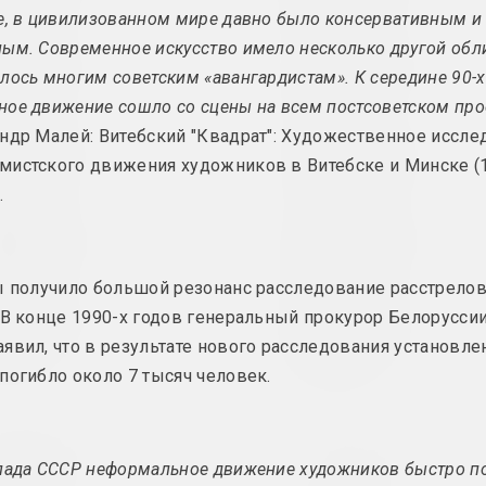
е, в цивилизованном мире давно было консервативным и
ым. Современное искусство имело несколько другой обли
1963 год
1980 год
лось многим советским «авангардистам». К середине 90-х
вынікі года
вынікі года
ое движение сошло со сцены на всем постсоветском про
ндр Малей: Витебский "Квадрат": Художественное иссле
1964 год
1980-е
мистского движения художников в Витебске и Минске (
вынікі года
вынікі дзесяціго
.
1965 год
1981 год
вынікі года
вынікі года
ы получило большой резонанс расследование расстрелов
 В конце 1990-х годов генеральный прокурор Белоруссии
1966 год
1982 год
вынікі года
вынікі года
явил, что в результате нового расследования установле
погибло около 7 тысяч человек.
2006 год
2013 год
пада СССР неформальное движение художников быстро п
вынікі года
вынікі года