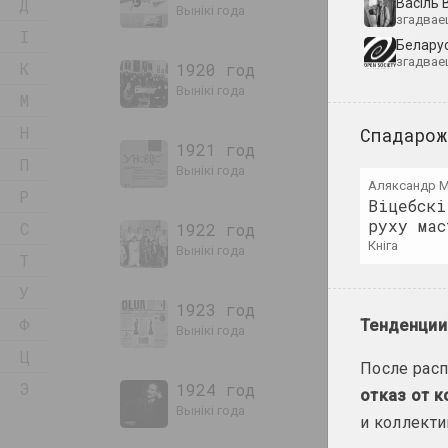
Д
Васіль 
вынікі года
згадвае
І
Беларус
згадвае
К
1920 год
вынікі года
М
Н
Спадарож
1921 год
П
вынікі года
Аляксандр 
Р
Віцебскі
руху мас
С
1922 год
кніга
вынікі года
Т
У
1923 год
Ф
Тенденции
вынікі года
Ц
После расп
Э
1924 год
отказ от 
вынікі года
и коллекти