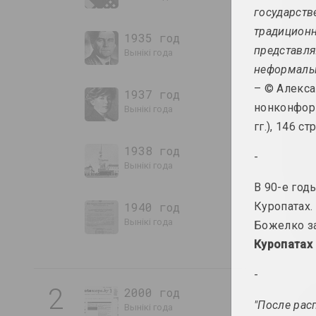
государств
традиционн
1935 год
представля
вынікі года
неформальн
– © Алекса
1937 год
нонконфор
вынікі года
гг.), 146 стр
1938 год
-
вынікі года
В 90-е год
1940 год
Куропатах.
вынікі года
Божелко за
Куропатах
-
2
2000 год
"После рас
вынікі года