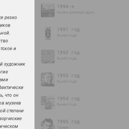
1990-е
вынікі дзесяцігоддзя
е резко
ников
1991 год
ьной.
вынікі года
ство
тское и
1992 год
вынікі года
ый художник
огие
1993 год
цами
вынікі года
фактически
, что он
1994 год
ов музеев
вынікі года
ой степени
творческие
1995 год
гическом
тэрмін