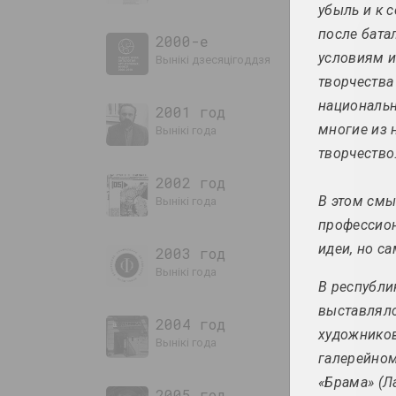
убыль и к с
после бата
2000-е
условиям и
вынікі дзесяцігоддзя
творчества
национальн
2001 год
многие из 
вынікі года
творчество
2002 год
В этом смы
вынікі года
профессион
идеи, но с
2003 год
вынікі года
В республи
выставлялс
2004 год
художников
вынікі года
галерейном
«Брама» (Л
2005 год