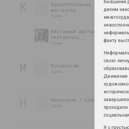
К
бывшими р
Канцэптуальнае
диким нако
мастацтва
тэрмін
межгосуда
невосполни
Кватэрныя выставы /
неформальн
кватэрнікі
факту выст
тэрмін
Неформалы,
свою личну
М
Мінімалізм
образовавш
тэрмін
Движение к
художнико
историческ
Н
Навуковае / сайнс-арт
завершило
тэрмін
проходили
социальная
Я с грусть