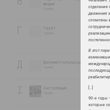
В
«Малевич. 
медыя
отделения 
тэрмін
движения х
сломлены в
Г
сотрудниче
Гвалт
реализацию
тэрмін
постепенно
В этот пер
изменившие
Д
Дакументальнасць
международ
тэрмін
последующи
реабилитир
І
Інсталяцыя
[...]
тэрмін
90-е годы
которые с