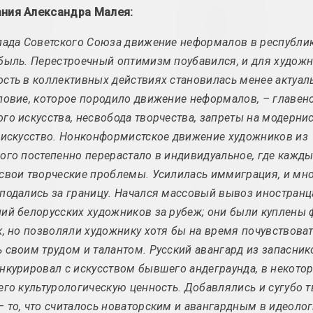
ния Александра Малея:
1954 год
1974 год
вынікі года
вынікі года
пада Советского Союза движение неформалов в республик
быль. Перестроечный оптимизм поубавился, и для худож
1958 год
1975 год
сть в коллективных действиях становилась менее актуал
вынікі года
вынікі года
ловие, которое породило движение неформалов, – главен
го искусства, несвобода творчества, запреты на модернис
1960 год
1976 год
 искусство. Нонконформистское движение художников из
вынікі года
вынікі года
ого постепенно перерастало в индивидуальное, где кажд
свои творческие проблемы. Усилилась иммиграция, и мн
1960-е годы
1977 год
подались за границу. Начался массовый вывоз иностран
вынікі дзесяцігоддзя
вынікі года
ий белорусских художников за рубеж; они были куплены 
к, но позволяли художнику хотя бы на время почувствовать
1961 год
1978 год
 своим трудом и талантом. Русский авангард из запасник
вынікі года
вынікі года
нкурировал с искусством бывшего андеграунда, в некотор
его культурологическую ценность. Добавлялись и сугубо 
1962 год
1979 год
 то, что считалось новаторским и авангардным в идеоло
вынікі года
вынікі года