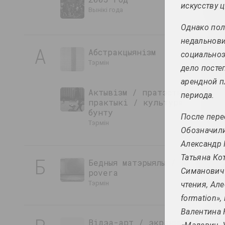
искусству 
вынікі года
Однако пол
недальнови
А
Абстракцыянізм
социальноэ
тэрмін
дело посте
арендной п
Актывізм / пратэстныя
периода.
практыкі / культура
бунту
После пере
тэрмін
Обозначили
Александр 
Татьяна Ко
Б
Бедныя матэрыялы / arte
Симанович 
povera
тэрмін
чтения, Ал
formation»
Валентина 
Відэа-арт / экранныя