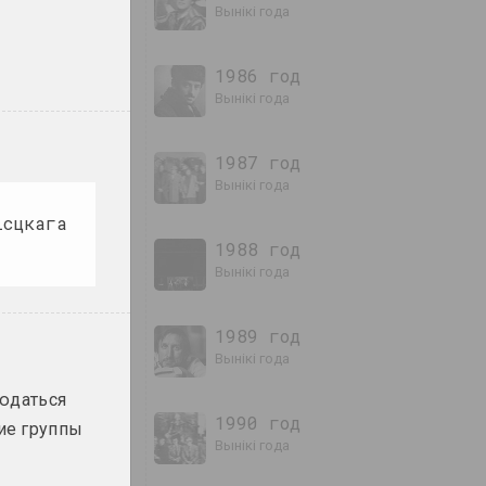
вынікі года
1986 год
вынікі года
1987 год
ддзя
вынікі года
ісцкага
1988 год
вынікі года
1989 год
вынікі года
людаться
1990 год
ие группы
вынікі года