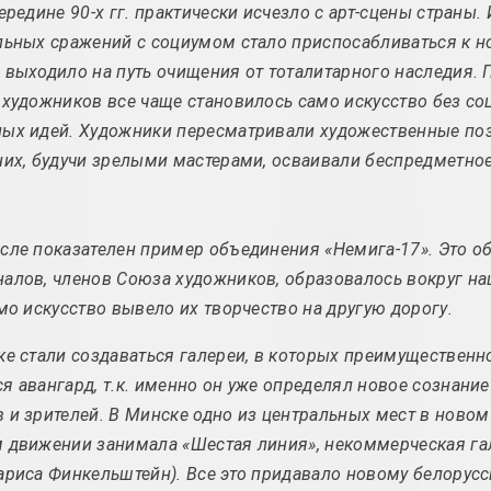
ередине 90-х гг. практически исчезло с арт-сцены страны.
льных сражений с социумом стало приспосабливаться к 
2007 год
2014 год
 выходило на путь очищения от тоталитарного наследия.
вынікі года
вынікі года
 художников все чаще становилось само искусство без со
ых идей. Художники пересматривали художественные поз
2008 год
2015 год
них, будучи зрелыми мастерами, осваивали беспредметно
вынікі года
вынікі года
.
2009 год
2016 год
сле показателен пример объединения «Немига-17». Это о
вынікі года
вынікі года
алов, членов Союза художников, образовалось вокруг н
амо искусство вывело их творчество на другую дорогу.
2010 год
2017 год
тэрмін
вынікі года
ке стали создаваться галереи, в которых преимущественн
я авангард, т.к. именно он уже определял новое сознание
2011 год
2018 год
 и зрителей. В Минске одно из центральных мест в новом
вынікі года
вынікі года
 движении занимала «Шестая линия», некоммерческая га
ариса Финкельштейн). Все это придавало новому белорус
2012 год
2019 год