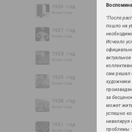
Воспомина
1926 год
вынікі года
"После рас
пошло на у
1927 год
необходимо
вынікі года
Исчезло ус
официально
1928 год
актуальное
вынікі года
коллективн
сам решал 
1929 год
художники 
вынікі года
произведен
за бесцено
1930 год
может жить
вынікі года
успешно ко
нивелируя 
1931 год
проблемы –
вынікі года