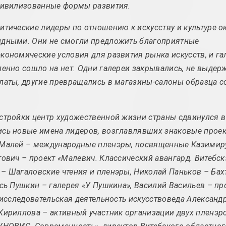
цивилизованные формы развития.
вынікі года
вынікі года
итические лидеры по отношению к искусству и культуре о
дными. Они не смогли предложить благоприятные
Акцыянізм / мастацтва
Арт-брут /
кономические условия для развития рынка искусств, и г
дзеяння
аўтсайдэра
пенно сошло на нет. Одни галереи закрывались, не выдер
тэрмін
тэрмін
латы, другие превращались в магазины-салоны образца с
Антываенны рух
Арт-інтэрв
тэрмін
тэрмін
стройки центр художественной жизни страны сдвинулся в
сь новые имена лидеров, возглавлявших знаковые проек
Малей – международные пленэры, посвященные Казимиру
тович – проект «Малевич. Классический авангард. Витебск
Біяграфія /
Брутальнае
– Шагаловские чтения и пленэры, Николай Паньков – Бах
аўтабіяграфія
бруталізм
тэрмін
тэрмін
есь Пушкин – галерея «У Пушкина», Василий Васильев – про
, исследовательская деятельность искусствоведа Александ
Кириллова – активный участник организации двух пленэр
Вуснае кіно