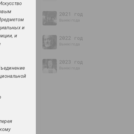
 Искусство
новым
2021 год
 Предметом
вынікі года
циальных и
иции, и
2022 год
е
вынікі года
2023 год
бъединение
вынікі года
ациональной
о
лерея
скому