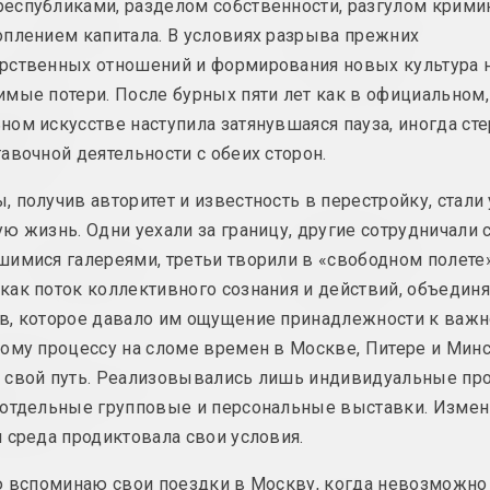
еспубликами, разделом собственности, разгулом крими
Квір-оптыка / квір-
Классицизм
плением капитала. В условиях разрыва прежних
мастацтва
тэрмін
тэрмін
рственных отношений и формирования новых культура 
мые потери. После бурных пяти лет как в официальном, 
Конструктив
Кітч
ом искусстве наступила затянувшаяся пауза, иногда сте
тэрмін
тэрмін
авочной деятельности с обеих сторон.
 получив авторитет и известность в перестройку, стали
ю жизнь. Одни уехали за границу, другие сотрудничали 
Мінская школа творчай
Модернизм
имися галереями, третьи творили в «свободном полете»
фатаграфіі
тэрмін
ак поток коллективного сознания и действий, объедин
Феномен, школа
в, которое давало им ощущение принадлежности к важ
ому процессу на сломе времен в Москве, Питере и Минс
 свой путь. Реализовывались лишь индивидуальные пр
Наіўнае мастацтва /
Наратыўнае
Прымітывізм
тэрмін
 отдельные групповые и персональные выставки. Изме
тэрмін
 среда продиктовала свои условия.
ю вспоминаю свои поездки в Москву, когда невозможно