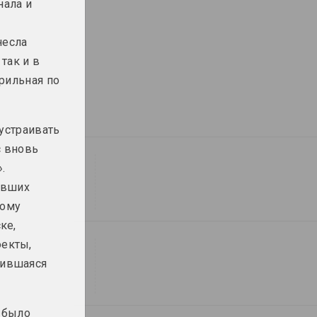
нала и
несла
так и в
изм
рильная по
 устраивать
с вновь
.
явших
ному
ке,
оекты,
нившаяся
 было