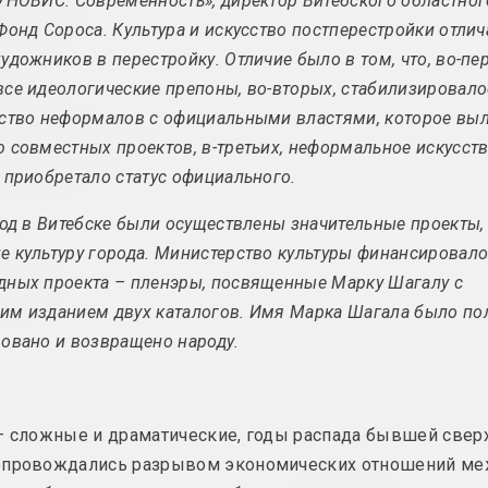
УНОВИС. Современность», директор Витебского областног
феномен
Фонд Сороса. Культура и искусство постперестройки отлич
удожников в перестройку. Отличие было в том, что, во-пе
се идеологические препоны, во-вторых, стабилизировало
ство неформалов с официальными властями, которое выл
Гендэрны аспект у
Гісторыя / 
мастацтве / гендэрная
 совместных проектов, в-третьих, неформальное искусст
тэрмін
тэорыя
 приобретало статус официального.
тэрмін
иод в Витебске были осуществлены значительные проекты,
 культуру города. Министерство культуры финансировало
Дэлегаваныя перформансы
ных проекта – пленэры, посвященные Марку Шагалу с
тэрмін
м изданием двух каталогов. Имя Марка Шагала было по
овано и возвращено народу.
Інтэрактыўнае мастацтва
Іронія
тэрмін
тэрмін
 – сложные и драматические, годы распада бывшей све
опровождались разрывом экономических отношений м