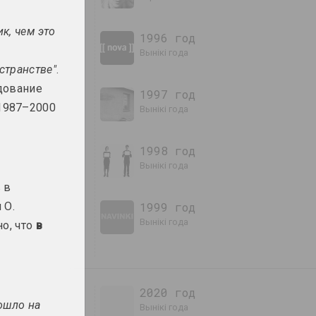
к, чем это
1996 год
вынікі года
странстве"
.
дование
1997 год
1987–2000
ддзя
вынікі года
1998 год
вынікі года
 в
 О.
1999 год
вынікі года
но, что
в
2020 год
ошло на
вынікі года