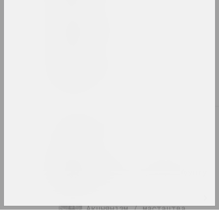
2022 год
вынікі года
2023 год
вынікі года
А
Абстракцыянізм
тэрмін
Актывізм / пратэстныя
практыкі / культура бунту
тэрмін
Акцыянізм / мастацтва
дзеяння