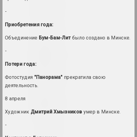
1929 год
вынікі года
-
Приобретения года:
1930 год
вынікі года
Объединение
Бум-Бам-Лит
было создано в Минске.
-
1931 год
вынікі года
Потери года:
1935 год
Фотостудия
"Панорама"
прекратила свою
вынікі года
деятельность.
8 апреля
1937 год
вынікі года
Художник
Дмитрий Хмызников
умер в Минске.
-
1938 год
вынікі года