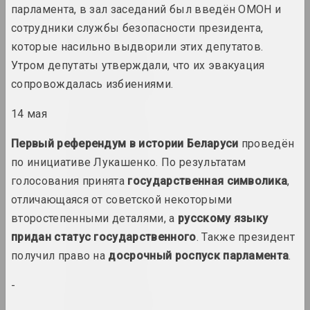
парламента, в зал заседаний был введён ОМОН и
1960 год
сотрудники службы безопасности президента,
вынікі года
которые насильно выдворили этих депутатов.
Утром депутаты утверждали, что их эвакуация
1960-е годы
сопровождалась избиениями.
вынікі дзесяцігоддзя
14 мая
1961 год
Первый референдум в истории Беларуси
проведён
вынікі года
по инициативе Лукашенко. По результатам
голосования принята
государственная символика
,
1962 год
отличающаяся от советской некоторыми
вынікі года
второстепенными деталями, а
русскому языку
придан статус государственного
. Также президент
1963 год
вынікі года
получил право на
досрочный роспуск парламента
.
-
1964 год
вынікі года