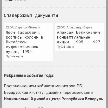
1
1
1902 год
2
вынікі года
Спадарожныя дакументы
А
Б
1918 год
ZBOR, Ларыса Міхневіч
ZBOR, Аляксандр Сарна
вынікі года
Леон Тарасевич:
Алексей Великжанин:
В
роспись колонн в
концептуальные
Г
Витебском
акции, 1995 – 1997
1919 год
художественном
публікацыя
Д
вынікі года
музее, 1995
І
публікацыя
К
1920 год
вынікі года
М
Избранные события года:
Н
1921 год
Постановлением кабинета министров РБ
П
вынікі года
Беларусский институт дизайна переименован в
Р
Национальный дизайн-центр Республики Беларусь
.
С
1922 год
вынікі года