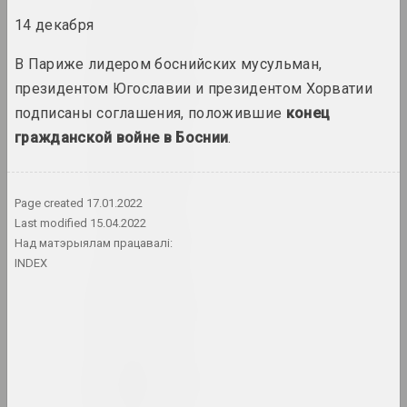
1970 год
14 декабря
вынікі года
В Париже лидером боснийских мусульман,
1970-е
президентом Югославии и президентом Хорватии
вынікі дзесяцігоддзя
подписаны соглашения, положившие
конец
гражданской войне в Боснии
.
1971 год
вынікі года
Page created
17.01.2022
Last modified
15.04.2022
1972 год
Над матэрыялам працавалі:
вынікі года
INDEX
1973 год
вынікі года
1974 год
вынікі года