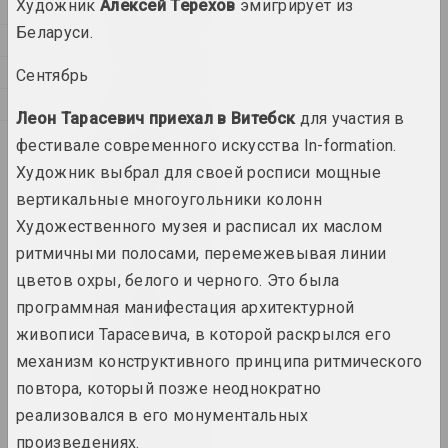
Художник
Алексей Терехов
эмигрирует из
Т
Беларуси.
У
1923 год
Ф
Сентябрь
вынікі года
Ц
Леон Тарасевич приехал в Витебск
для участия в
Э
1924 год
фестивале современного искусства In-formation.
вынікі года
Художник выбрал для своей росписи мощные
вертикальные многоугольники колонн
1926 год
Художественного музея и расписал их маслом
вынікі года
ритмичными полосами, перемежевывая линии
цветов охры, белого и черного. Это была
1927 год
программная манифестация архитектурной
вынікі года
живописи Тарасевича, в которой раскрылся его
механизм конструктивного принципа ритмического
1928 год
повтора, который позже неоднократно
вынікі года
реализовался в его монументальных
произведениях.