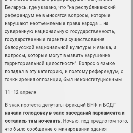
вынікі года
Беларусь, где указано, что "на республиканский
референдум не выносятся вопросы, которые
1948 год
нарушают неотъемлемые права народа … на
вынікі года
суверенную национальную государственность,
государственные гарантии существования
1952 год
белорусской национальной культуры и языка, и
вынікі года
вопросы, которые могут вызвать нарушение
территориальной целостности". Вопрос о языке
1953 год
попадал в эту категорию, и поэтому референдум, с
вынікі года
точки зрения оппозиции, был неконституционным.
11–12 апреля
1954 год
вынікі года
В знак протеста депутаты фракций БНФ и БСДГ
начали голодовку в зале заседаний парламента и
1958 год
остались там ночевать.
Ночью, под предлогом того,
вынікі года
что было сообщение о минировании здания