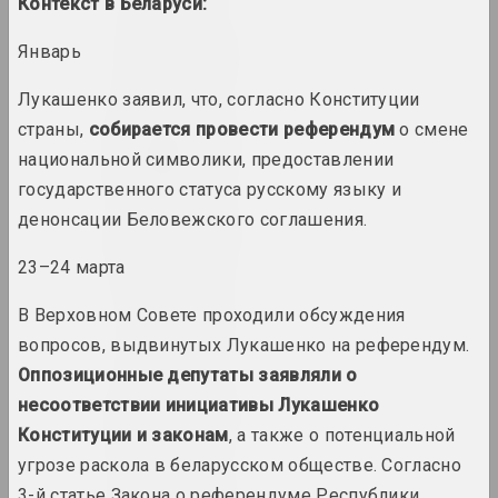
Контекст в Беларуси:
1940 год
Январь
вынікі года
Лукашенко заявил, что, согласно Конституции
страны,
собирается провести референдум
о смене
1941 год
национальной символики, предоставлении
вынікі года
государственного статуса русскому языку и
денонсации Беловежского соглашения.
1943 год
вынікі года
23–24 марта
1944 год
В Верховном Совете проходили обсуждения
вынікі года
вопросов, выдвинутых Лукашенко на референдум.
Оппозиционные депутаты заявляли о
1945 год
несоответствии инициативы Лукашенко
вынікі года
Конституции и законам
, а также о потенциальной
угрозе раскола в беларусском обществе. Согласно
1947 год
3-й статье Закона о референдуме Республики