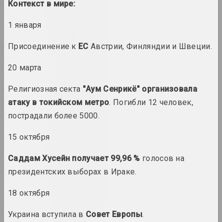
Контекст в мире:
1 января
1965 год
вынікі года
Присоединение к
ЕС
Австрии, Финляндии и Швеции.
20 марта
1966 год
вынікі года
Религиозная секта
"Аум Сенрикё" организовала
атаку в токийском метро
. Погибли 12 человек,
1967 год
пострадали более 5000.
вынікі года
15 октября
1968 год
Саддам Хусейн получает 99,96 %
голосов на
вынікі года
президентских выборах в Ираке.
1969 год
18 октября
вынікі года
Украина вступила в
Совет Европы
.