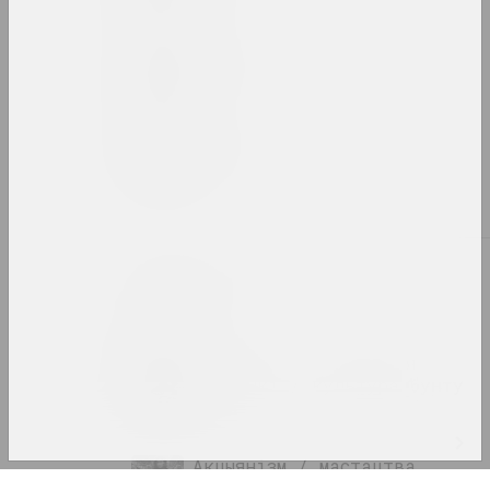
2022 год
вынікі года
2023 год
вынікі года
А
Абстракцыянізм
тэрмін
Актывізм / пратэстныя
практыкі / культура бунту
тэрмін
Акцыянізм / мастацтва
дзеяння