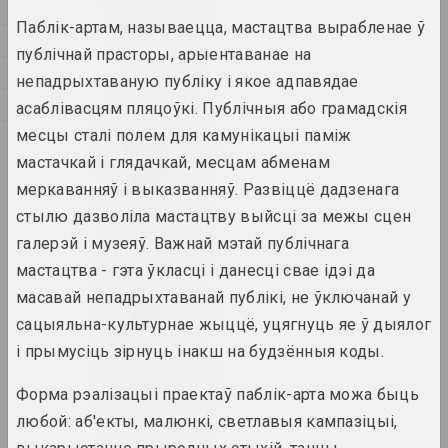
Т
Паблік-артам, называецца, мастацтва вырабленае ў
У
публічнай прасторы, арыентаванае на
1923 год
Ф
вынікі года
непадрыхтаваную публіку і якое адпавядае
Ц
асаблівасцям пляцоўкі. Публічныя або грамадскія
месцы сталі полем для камунікацыі паміж
Э
1924 год
вынікі года
мастачкай і глядачкай, месцам абменам
меркаванняў і выказванняў. Развіццё дадзенага
стылю дазволіла мастацтву выйсці за межы сцен
1926 год
вынікі года
галерэй і музеяў. Важнай мэтай публічнага
мастацтва - гэта ўкласці і данесці свае ідэі да
1927 год
масавай непадрыхтаванай публікі, не ўключанай у
вынікі года
сацыяльна-культурнае жыццё, уцягнуць яе ў дыялог
і прымусіць зірнуць інакш на будзённыя коды.
1928 год
Форма рэалізацыі праектаў паблік-арта можа быць
вынікі года
любой: аб'екты, малюнкі, светлавыя кампазіцыі,