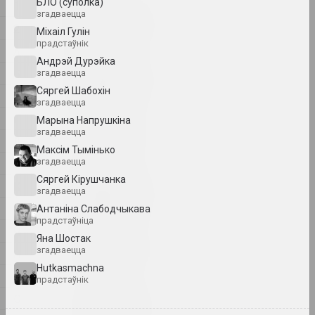
БЛО (суполка)
1
1
згадваецца
1902 год
2
Мiхаiл Гулiн
вынікі года
прадстаўнік
А
Андрэй Дурэйка
Б
1918 год
згадваецца
вынікі года
Сяргей Шабохін
В
згадваецца
Г
Марына Напрушкiна
1919 год
згадваецца
Д
вынікі года
Максім Тымінько
І
згадваецца
Сяргей Кірушчанка
К
1920 год
згадваецца
вынікі года
М
Антаніна Слабодчыкава
прадстаўніца
Н
Яна Шостак
1921 год
згадваецца
П
вынікі года
Hutkasmachna
Р
прадстаўнік
С
1922 год
вынікі года