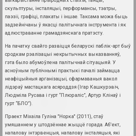
выкарыстанне прыродных стыхій, танцы,
1929 год
скульптуры, інсталяцыі, перформансы, тэатры,
вынікі года
паэзіі, графіці, плакаты і іншае. Таксама можа быць
задзейнічаны ў якасці палітычнага інструмента і як
1930 год
адлюстраванне грамадзянскага пратэсту.
вынікі года
На пачатку свайго развіцця беларускі паблік-арт быў
1931 год
сродкам рэалізацыі некрытычных выказванняў,
вынікі года
гэта было абумоўлена палітычнай сітуацыяй. У
асноўным публічнымі практыкі пачалі займацца
1935 год
неафіцыйныя арганізацыі, сфармаваныя вакол
вынікі года
лідэраў мастацкага асяроддзя (Ігар Кашкурэвіч,
Людміла Русава і гурт “Плюраліс”, Артур Клінаў і
1937 год
гурт “БЛО”).
вынікі года
Праект Міхаіла Гуліна "Норка" (2011), стаў
1938 год
умяшаннем у штодзённае жыццё горада. Аб'ект,
вынікі года
напалову інтэрвенцыя, напалову інсталяцыя, які