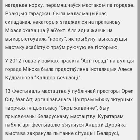
нагадвае норку, перамяшчаўся мастаком па горадзе.
1940 год
Рэакцыя гараджан была малаэмацыйная,
вынікі года
складаная, некаторыя згаджаліся на прапанову
Міхася схавацца ў аб'ект. Але адна жанчына
1941 год
выкарыстоўвала “норку”, як трыбуну, выказаўшы
вынікі года
мастаку асабістую траўміруючую яе гісторыю.
У 2012 годзе ў рамках праекта “Арт-горад” на вуліцы
1943 год
горада Мінска была прадстаўлена інсталяцыя Алеся
вынікі года
Кудрашова “Калідор вечнасці”.
1944 год
13 Фестываль мастацтва ў публічнай прасторы Open
вынікі года
City. War Art, арганізаванага Цэнтрам міжкультурных
творчых ініцыятываў “Скрыжаванне”, быў
1945 год
прысвечаны беларускаму мастацтву. Куратарам
вынікі года
паблік-арт фестывалю з'яўляўся Андрэй Дурэйка,
выстава закранула пытанне сітуацыі Беларусі,
1947 год