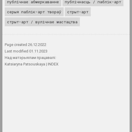
публічнае абмеркаванне
публічнасць / паблік-арт
1960 год
серыя паблік-арт твораў
стрыт-арт
вынікі года
стрыт-арт / вулічнае мастацтва
1960-е годы
вынікі дзесяцігоддзя
Page created
26.12.2022
Last modified
01.11.2023
1961 год
Над матэрыялам працавалі:
вынікі года
Katsiaryna Patsouskaya
INDEX
1962 год
вынікі года
1963 год
вынікі года
1964 год
вынікі года