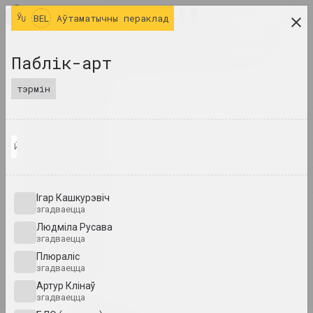
BEL
BEL
Аўтаматычны пераклад
даследчая платформа беларускага сучаснага
Паблік-арт
мастацтва
тэрмін
ЧАСОПІС
ІНДЭКС
Йонаш (2021), Михаил Гулин
ІМЁНЫ
ТЭРМІНЫ
Ігар Кашкурэвіч
ПАДЗЕІ
згадваецца
Людміла Русава
ТВОРЫ
згадваецца
ДАКУМЕНТЫ
Плюраліс
згадваецца
ІНФА
Артур Клінаў
згадваецца