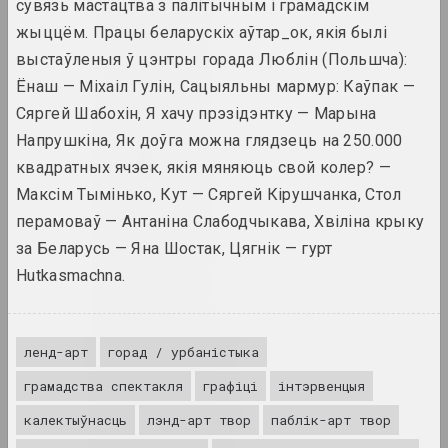
сувязь мастацтва з палітычным і грамадскім
вынікі года
жыццём. Працы беларускіх аўтар_ок, якія былі
выстаўленыя ў цэнтры горада Люблін (Польшча):
1948 год
Ёнаш — Міхаіл Гулін, Сацыяльны мармур: Каўпак —
вынікі года
Сяргей Шабохін, Я хачу прэзідэнтку — Марына
Напрушкіна, Як доўга можна глядзець на 250.000
1952 год
квадратных ячэек, якія мяняюць свой колер? —
вынікі года
Максім Тымінько, Кут — Сяргей Кірушчанка, Стол
перамоваў — Антаніна Слабодчыкава, Хвіліна крыку
1953 год
за Беларусь — Яна Шостак, Цягнік — гурт
вынікі года
Hutkasmachna.
1954 год
вынікі года
ленд-арт
горад / урбаністыка
грамадства спектакля
графіці
інтэрвенцыя
1958 год
вынікі года
калектыўнасць
лэнд-арт твор
паблік-арт твор