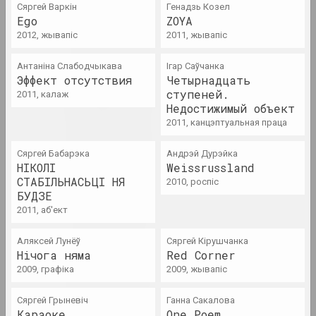
Сяргей Варкін
Генадзь Козел
Ego
ZOYA
1940 год
2012, жывапіс
2011, жывапіс
вынікі года
Антаніна Слабодчыкава
Ігар Саўчанка
Эффект отсутствия
Четырнадцать
1941 год
ступеней.
2011, калаж
вынікі года
Недостижимый объект
2011, канцэптуальная праца
1943 год
Сяргей Бабарэка
Андрэй Дурэйка
вынікі года
НІКОЛІ
Weissrussland
СТАБІЛЬНАСЬЦІ НЯ
2010, роспіс
БУДЗЕ
1944 год
2011, аб'ект
вынікі года
Аляксей Лунёў
Сяргей Кірушчанка
Нiчога няма
1945 год
Red Corner
2009, графіка
2009, жывапіс
вынікі года
Сяргей Грыневіч
Ганна Сакалова
1947 год
Караоке
One Poem