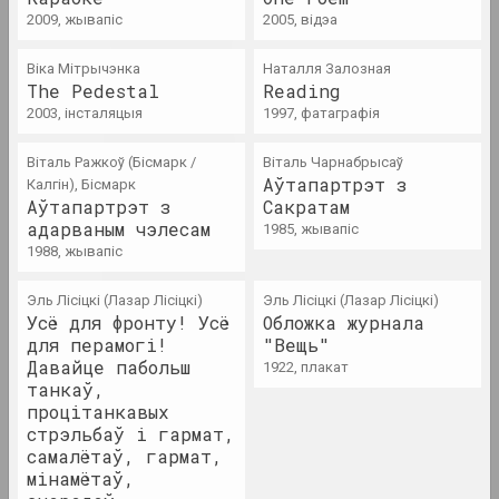
вынікі года
2009, жывапіс
2005, відэа
Вiка Мiтрычэнка
Наталля Залозная
1948 год
The Pedestal
Reading
вынікі года
2003, інсталяцыя
1997, фатаграфія
Віталь Ражкоў (Бісмарк /
Віталь Чарнабрысаў
1952 год
Аўтапартрэт з
Калгін), Бісмарк
вынікі года
Аўтапартрэт з
Сакратам
адарваным чэлесам
1985, жывапіс
1988, жывапіс
1953 год
вынікі года
Эль Лісіцкі (Лазар Лісіцкі)
Эль Лісіцкі (Лазар Лісіцкі)
Усё для фронту! Усё
Обложка журнала
для перамогі!
"Вещь"
1954 год
Давайце пабольш
1922, плакат
вынікі года
танкаў,
процітанкавых
стрэльбаў і гармат,
1958 год
самалётаў, гармат,
вынікі года
мінамётаў,