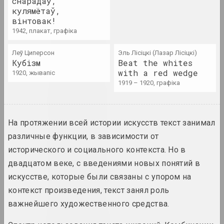
снарадаў,
кулямётаў,
1960 год
вінтовак!
вынікі года
1942, плакат, графіка
1960-е годы
Леў Циперсон
Эль Лісіцкі (Лазар Лісіцкі)
Кубізм
Beat the whites
вынікі дзесяцігоддзя
with a red wedge
1920, жывапіс
1919 – 1920, графіка
1961 год
вынікі года
На протяжении всей истории искусств текст занимал
1962 год
различные функции, в зависимости от
вынікі года
исторического и социального контекста. Но в
двадцатом веке, с введениями новых понятий в
1963 год
искусстве, которые были связаны с упором на
вынікі года
контекст произведения, текст занял роль
важнейшего художественного средства.
1964 год
вынікі года