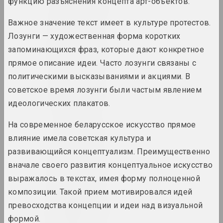
функцию разъяснения концепта арт-объектов.
1970 год
вынікі года
Важное значение текст имеет в культуре протестов.
Лозунги — художественная форма коротких
1970-е
запоминающихся фраз, которые дают конкретное
вынікі дзесяцігоддзя
прямое описание идеи. Часто лозунги связаны с
политическими высказываниями и акциями. В
1971 год
советское время лозунги были частым явлением
вынікі года
идеологических плакатов.
1972 год
На современное беларусское искусство прямое
вынікі года
влияние имела советская культура и
развивающийся концептуализм. Преимущественно
1973 год
вначале своего развития концептуальное искусство
вынікі года
выражалось в текстах, имея форму полноценной
композиции. Такой прием мотивировался идей
1974 год
превосходства концепции и идеи над визуальной
вынікі года
формой.