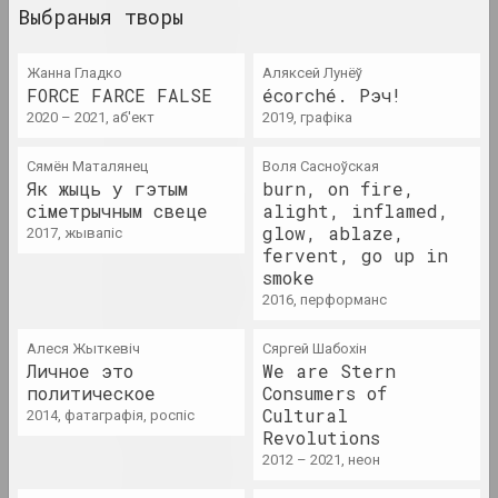
1929 год
Выбраныя творы
вынікі года
Жанна Гладко
Аляксей Лунёў
FORCE FARCE FALSE
écorché. Рэч!
1930 год
2020 – 2021, аб'ект
2019, графіка
вынікі года
Сямён Маталянец
Воля Сасноўская
Як жыць у гэтым
1931 год
burn, on fire,
сіметрычным свеце
alight, inflamed,
вынікі года
glow, ablaze,
2017, жывапіс
fervent, go up in
1935 год
smoke
2016, перформанс
вынікі года
Алеся Жыткевіч
Сяргей Шабохін
1937 год
Личное это
We are Stern
политическое
вынікі года
Consumers of
Cultural
2014, фатаграфія, роспіс
Revolutions
1938 год
2012 – 2021, неон
вынікі года