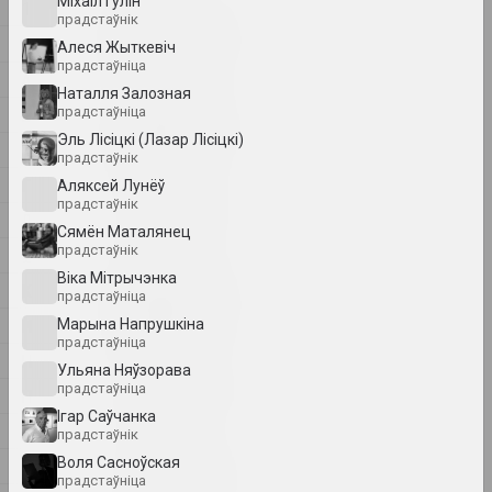
Мiхаiл Гулiн
1
1
прадстаўнік
1902 год
2
Алеся Жыткевіч
вынікі года
прадстаўніца
А
Наталля Залозная
Б
прадстаўніца
1918 год
Эль Лісіцкі (Лазар Лісіцкі)
вынікі года
В
прадстаўнік
Г
Аляксей Лунёў
1919 год
прадстаўнік
Д
вынікі года
Сямён Маталянец
прадстаўнік
І
Вiка Мiтрычэнка
К
1920 год
прадстаўніца
вынікі года
М
Марына Напрушкiна
прадстаўніца
Н
Ульяна Няўзорава
1921 год
прадстаўніца
П
вынікі года
Ігар Саўчанка
Р
прадстаўнік
Воля Сасноўская
С
1922 год
прадстаўніца
вынікі года