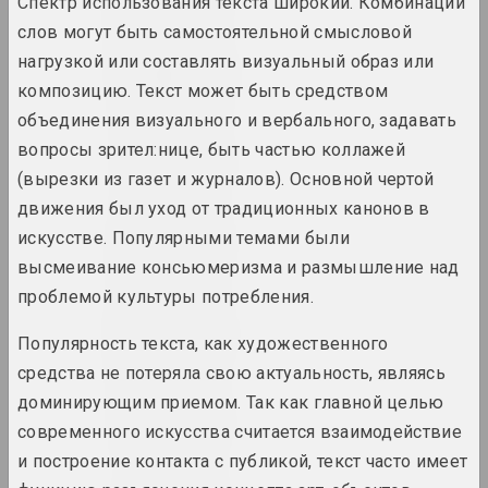
Спектр использования текста широкий. Комбинации
слов могут быть самостоятельной смысловой
нагрузкой или составлять визуальный образ или
1965 год
вынікі года
композицию. Текст может быть средством
объединения визуального и вербального, задавать
1966 год
вопросы зрител:нице, быть частью коллажей
вынікі года
(вырезки из газет и журналов). Основной чертой
движения был уход от традиционных канонов в
1967 год
искусстве. Популярными темами были
вынікі года
высмеивание консьюмеризма и размышление над
проблемой культуры потребления.
1968 год
Популярность текста, как художественного
вынікі года
средства не потеряла свою актуальность, являясь
доминирующим приемом. Так как главной целью
1969 год
современного искусства считается взаимодействие
вынікі года
и построение контакта с публикой, текст часто имеет