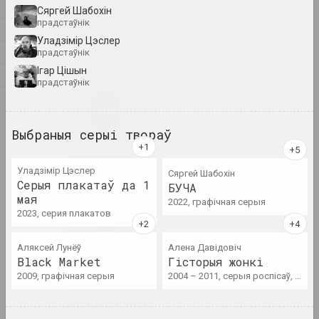
Т
Сяргей Шабохін
прадстаўнік
У
1923 год
Уладзімір Цэслер
Ф
прадстаўнік
вынікі года
Iгар Цiшын
Ц
прадстаўнік
Э
1924 год
вынікі года
Выбраныя серыі твораў
1926 год
вынікі года
Уладзімір Цэслер
Сяргей Шабохін
Серыя плакатаў да 1
БУЧА
мая
2022, графічная серыя
1927 год
2023, серия плакатов
вынікі года
Аляксей Лунёў
Алена Давідовіч
Black Market
Гісторыя жонкі
1928 год
2009, графічная серыя
2004 – 2011, серыя роспісаў, графічная серыя
вынікі года