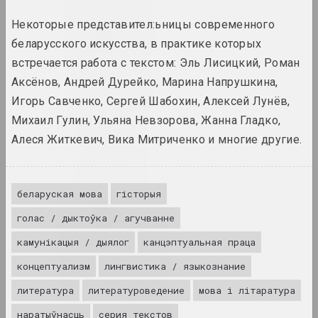
Некоторые представител:ьницы современного
1975 год
беларусского искусства, в практике которых
вынікі года
встречается работа с текстом: Эль Лисицкий, Роман
Аксёнов, Андрей Дурейко, Марина Напрушкина,
1976 год
Игорь Савченко, Сергей Шабохин, Алексей Лунёв,
вынікі года
Михаил Гулин, Ульяна Невзорова, Жанна Гладко,
Алеся Житкевич, Вика Митриченко и многие другие.
1977 год
вынікі года
беларуская мова
гісторыя
1978 год
вынікі года
голас / дыктоўка / агучванне
камунікацыя / дыялог
канцэптуальная праца
1979 год
концептуализм
лингвистика / языкознание
вынікі года
литература
литературоведение
мова і літаратура
1980 год
наратыўнасць
серия текстов