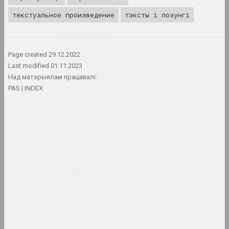
вынікі года
текстуальное произведение
тэксты і лозунгі
1980-е
вынікі дзесяцігоддзя
Page created
29.12.2022
Last modified
01.11.2023
Над матэрыялам працавалі:
1981 год
PAS
INDEX
вынікі года
1982 год
вынікі года
1983 год
вынікі года
1984 год
вынікі года