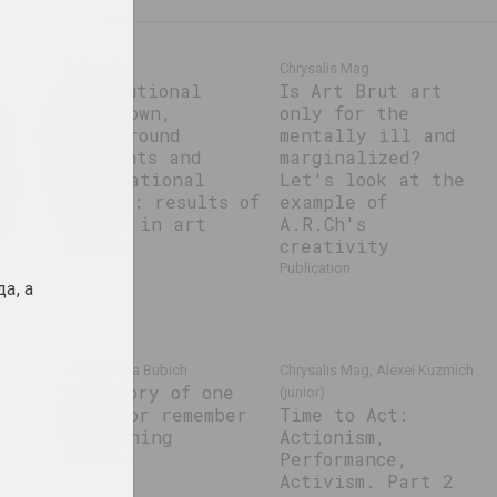
ka
Reform.by
Chrysalis Mag
Institutional
Is Art Brut art
res
breakdown,
only for the
underground
mentally ill and
movements and
marginalized?
e
international
Let's look at the
n
success: results of
example of
d
a year in art
A.R.Ch's
a
creativity
publication
publication
а, а
Status, Olga Bubich
Chrysalis Mag, Alexei Kuzmich
The story of one
(junior)
yard, or remember
Time to Act:
everything
Actionism,
Performance,
publication
Activism. Part 2