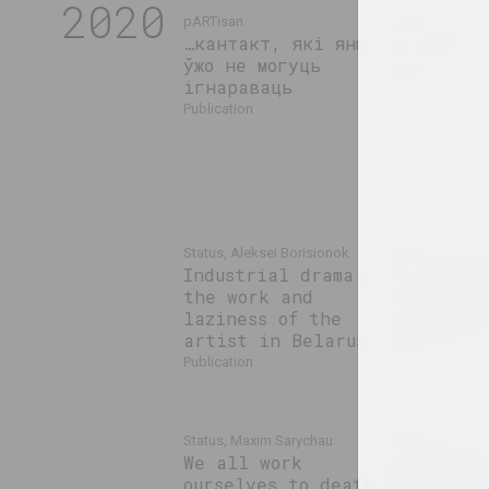
2020
pARTisan
ARTONIST, Ilo
…кантакт, які яны
5 lectur
ўжо не могуць
bundle
ігнараваць
publication
Status, Aleksei Borisionok
Status, Дина 
Industrial drama:
Сосновская, 
the work and
Spesivtsev
laziness of the
Lazy sim
artist in Belarus
publication
publication
Status, Maxim Sarychau
Chrysalis Mag,
We all work
(gallery)
ourselves to death
Who are 