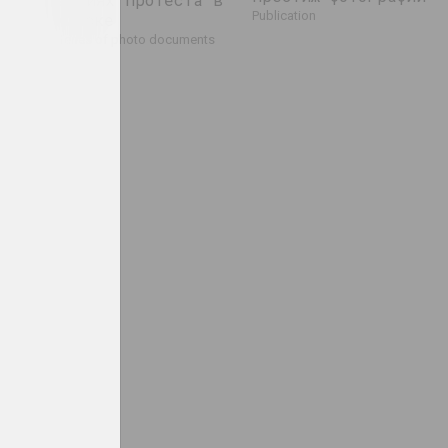
publication
Минске
series of photo documents
ции