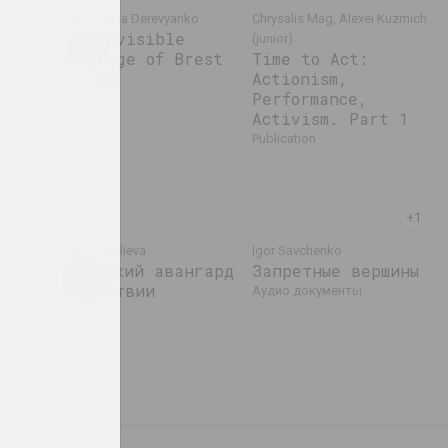
chuk
Status, Alina Derevyanko
Chrysalis Mag, Alexei Kuzmich
The invisible
(junior)
heritage of Brest
Time to Act:
Actionism,
publication
Performance,
Activism. Part 1
publication
Galina Vasilieva
Igor Savchenko
d
Витебский авангард
Запретные вершины
в действии
аудио документы
book