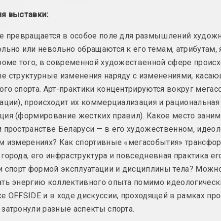
ut
publication
t things
ия выставки:
art now
е превращается в особое поле для размышлений худож
льно или невольно обращаются к его темам, атрибутам, 
роме того, в современной художественной сфере происх
Andrei Dureika
Andrei Dureika
ые структурные изменения наряду с изменениями, каса
зваю і пра
Belarusian Art
Belarusian Art
 цяпер
Abroad: April 2023
Abroad: March 
го спорта. Арт-практики концентрируются вокруг мегас
ца ў
цикл "Беларусское искусство за рубежом"
publication
ации), происходит их коммерциализация и рациональная
 і
ия (формирование жестких правил). Какое место занима
 мастачка
апрушкіна
 пространстве Беларуси — в его художественном, идео
 выставе ў
ом измерениях? Как спортивные «мегасобытия» трансфо
города, его инфраструктура и повседневная практика ег
и спорт формой эксплуатации и дисциплины тела? Можн
ать энергию коллективного опыта помимо идеологическ
е OFFSIDE и в ходе дискуссии, проходящей в рамках про
затронули разные аспекты спорта.