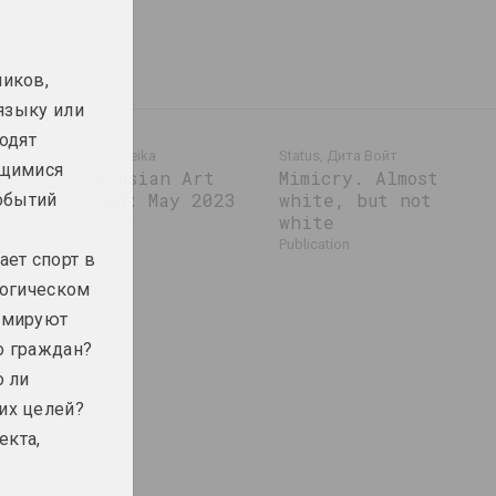
ников,
языку или
одят
Andrei Dureika
Status, Дита Войт
ющимися
Belarusian Art
Mimicry. Almost
2023
Abroad: May 2023
white, but not
обытий
white
publication
publication
ет спорт в
логическом
рмируют
о граждан?
о ли
их целей?
екта,