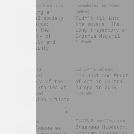
Status, Елизавета Ковтяк
Chrysalis Mag, Art Belarus
Designing a
(gallery)
parallel society
Didn't fit into
in Belarus:
the square. The
towards the
long trajectory of
dichotomy of
Evgenia Magaril
stability and
publication
uncertainty
publication
Chrysalis Mag
BLOK, Anna Karpenko
Political
The Best and Worst
prisoners of the
of Art in Central
1930s. Stories of
Europe in 2019
repressed
publication
Belarusian artists
publication
ZNYATA, Валерий Ведренко
Ales Pushkin
а
Владимир Парфенок:
Алесь Пушкин на
та
престиж фотографии
акциях протеста в