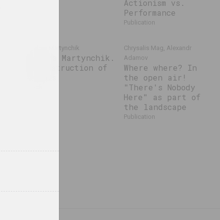
Actionism vs.
.
Performance
publication
hik.
Walera Martynchik
Chrysalis Mag, Alexandr
Walera Martynchik.
Adamov
Reconstruction of
Where where? In
events
the open air!
"There's Nobody
book
Here" as part of
the landscape
publication