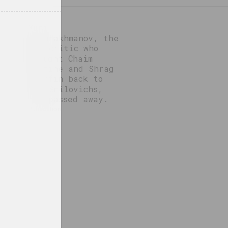
ival
Yuri
Abdurakhmanov, the
rt
art critic who
brought Chaim
Soutine and Shrag
Tsarfin back to
the Smilovichs,
has passed away.
publication