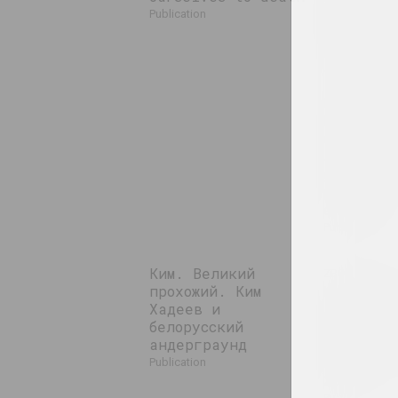
without 
publication
Malevich
painter,
artist,
illustra
Lev Yudi
Malevich
went to 
and why 
get to h
personal
exhibiti
publication
Ким. Великий
ZBOR, Aliaxey 
прохожий. Ким
Михаил Г
Хадеев и
акции "Я
белорусский
"Норка" 
андерграунд
"Персона
монумент
publication
2010
publication