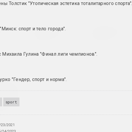
Museum
present?
publication
ны Толстик "Утопическая эстетика тоталитарного спорта"
publication
artynchik.
Walera Martynchik.
Walera Martync
Минск: спорт и тело города".
e 1
Catalogue 2
Catalogue 3
catalog
catalog
Михаила Гулина "Финал лиги чемпионов".
урко "Гендер, спорт и норма".
р Зяленскі
анцы" з
ам ад
sport
азловай
nt
/23/2021
5/24/2023