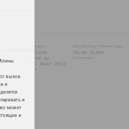
Андрей Дурейко
Chrysalis Mag, Пелагея Кудин
Беларусское
Захар Кудин
искусство за
публикация
 Алины
023
рубежом: март 2023
публикация
ают вызов
и и
делятся
паривать и
тво может
стоящее и