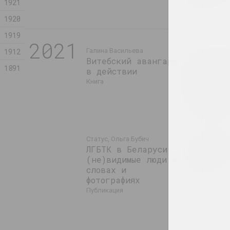
events
1921
книга
1920
1919
2021
1912
Галина Васильева
Chrysalis Mag
Витебский авангард
Кузьмич (мл
1891
в действии
Время де
акциониз
книга
перформа
активизм
публикация
Статус, Ольга Бубич
Статус, Алин
ЛГБТК в Беларуси –
Невидимо
(не)видимые люди в
Бреста
словах и
публикация
фотографиях
публикация