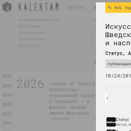
ЖУРНАЛ
ИНДЕКС
RUS
Пе
ИМЕНА
исследовательская
Искусс
платформа
ТЕРМИНЫ
беларусского
Шведск
современного
СОБЫТИЯ
и насл
искусства
ПРОИЗВЕДЕНИЯ
Статус, А
ДОКУМЕНТЫ
публикация
10/24/20
2026
2026
«Sense of Safety»:
Семен Герус
2025
белорусско-
В Национ
2024
украинский проект
музее от
© Статус, Ал
о Харькове — в
выставка
2023
финале премии
посвящен
имени Шевченко.
столетию
2022
рождения
публикация
Статус
2021
Геруса
автор, 
публикация