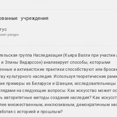
а
публикация
ованные учреждения
тус
ернет ресурс
Андрей Дурейко
Андрей Дурейко
зваю і пра
Беларусское
Беларусское
 цяпер
искусство за
искусство за
ельская группа Наследизация (Кьяра Валли при участии
ца ў
рубежом: апрель
рубежом: май 2
 и Элины Видарссон) анализирует способы, которыми
 і
2023
публикация
 мастачка
цикл "Беларусское искусство за рубежом"
нные и активистские практики способствуют или брос
апрушкіна
ву культурного наследия. Используя теоретические рамк
 выставе ў
ие примеры из Беларуси и Швеции, исследовательницы 
лядами на следующие вопросы: Как искусство может ос
ь авторитетные методы создания наследия? Как искусс
олее множественным, инклюзивным, демократичным на
аботая с историей и прошлым?