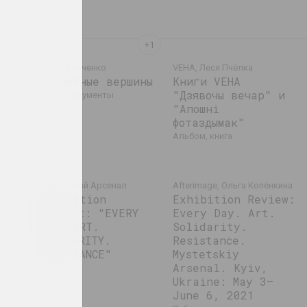
ич
Игорь Савченко
VEHA, Леся Пчёлка
Запретные вершины
Книги VEHA
"Дзявочы вечар" и
аудио документы
"Апошні
фотаздымак"
альбом, книга
втяк
Мистецький Арсенал
Afterimage, Ольга Копёнкина
ней
Exhibition
Exhibition Review:
booklet: "EVERY
Every Day. Art.
DAY. ART.
Solidarity.
SOLIDARITY.
Resistance.
RESISTANCE"
Mystetskiy
Arsenal. Kyiv,
издание
Ukraine: May 3–
June 6, 2021