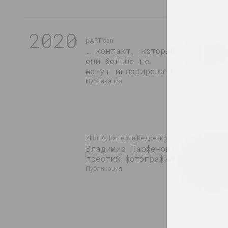
2020
pARTisan
ARTONIST, Ил
… контакт, который
5 лекций
они больше не
серия публи
могут игнорировать
публикация
Ким. Вел
ZНЯТА, Валерий Ведренко
Владимир Парфенок:
прохожий
престиж фотографии
Хадеев и
белорусс
публикация
андергра
публикация