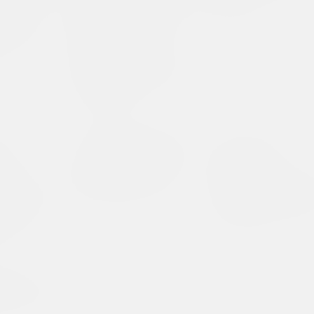
требующее внимания
всё
одный
(и времени), или
публикация
тоги года
некоторые
тве
комментарии к
работам Семена
Мотолянца и Алины
Халитовой
публикация
Уладзімір Зяленскі
Саша Рейзор
нное
ў "выжыванцы" з
The Code of
о
арнаментам ад
Presence:
: как оно
Руфіны Базловай
Belarusian Pro
тся и
Embroideries a
фотодокумент
мируется в
Textile Patter
ность
публикация
тынчик
artynchik.
uction of