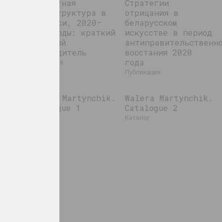
протестная
Стратегии
инфраструктура в
отрицания в
Беларуси, 2020–
беларусском
2022 годы: краткий
искусстве в период
музейный
антиправительственн
путеводитель
восстания 2020
года
публикация
публикация
Walera Martynchik.
Walera Martynchik.
Catalogue 1
Catalogue 2
каталог
каталог
test
nd
ns