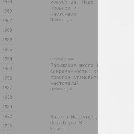
1970
искусства. Наше
сдвиги и
прошлое и
междунар
1969
настоящее
успех: и
в искусс
публикация
1962
публикация
1960
1958
1956
1954
Chrysalis Mag
Chrysalis Mag
Парижская школа и
Традицио
1953
современность: как
искусств
прошлое становится
Беларуси
1952
настоящим?
сохраняе
1937
трансфор
публикация
современ
1932
публикация
1930
1927
Walera Martynchik.
Валерий Мар
Catalogue 3
Walera M
1925
Reconstr
каталог