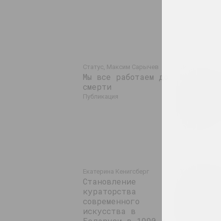
Статус, Максим Сарычев
Chrysalis Mag
Мы все работаем до
(галерея)
смерти
Не вписа
квадрат.
публикация
траектор
Магарил
публикация
Художест
Екатерина Кенигсберг
Становление
практика
кураторства
социальн
современного
изменени
искусства в
Наблюден
Беларуси в 1990-х
Беларуси