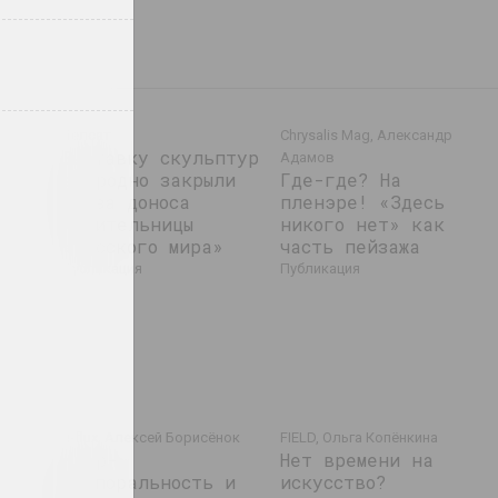
Белсат
Chrysalis Mag, Александр
Выставку скульптур
Адамов
ать:
в Гродно закрыли
Где-где? На
из-за доноса
пленэре! «Здесь
любительницы
никого нет» как
ь 2
«русского мира»
часть пейзажа
публикация
публикация
e-flux, Алексей Борисёнок
FIELD, Ольга Копёнкина
Квир-
Нет времени на
нить
темпоральность и
искусство?