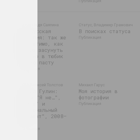
публикация
Статус, Надя Саяпина
Статус, Владимир Грамович
Беларусская
В поисках статуса
а
энтропия: так же
публикация
а в
необратимо, как
тяжело засунуть
ов
обратно в тюбик
зубную пасту
публикация
ч
ZBOR, Алексей Толстов
Михаил Гарус
Михаил Гулин:
Моя история в
акции "Я не…",
фотографии
"Норка" и
публикация
с,
"Персональный
монумент", 2008–
2010
публикация