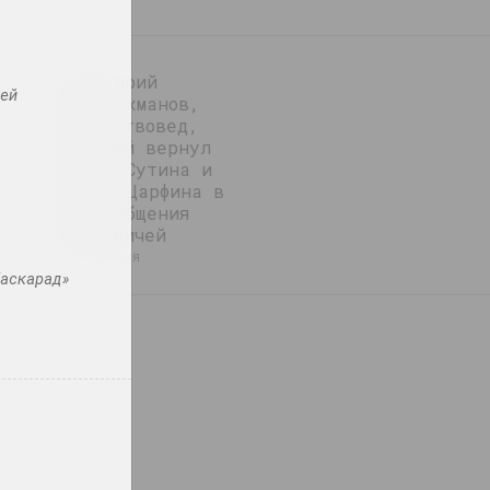
ль
Умер Юрий
ей
Абдурахманов,
искусствовед,
который вернул
Хаима Сутина и
Шрага Царфина в
круг общения
Смиловичей
публикация
аскарад»