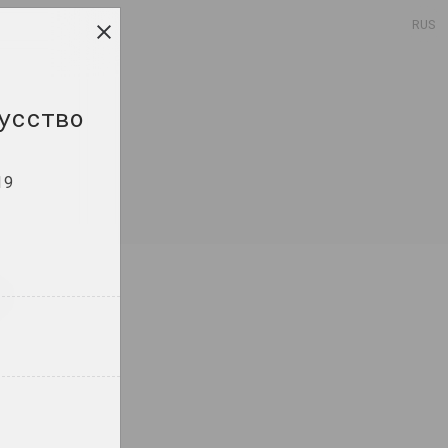
RUS
усство
19
анда
ект.
 Валли, Элина Видарссон