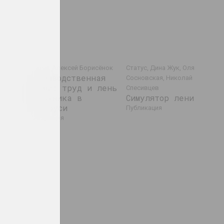
втяк
Статус, Алексей Борисёнок
Статус, Дина Жук, Оля
Производственная
Сосновская, Николай
драма: труд и лень
Спесивцев
художника в
Симулятор лени
Беларуси
публикация
публикация
ти
дание