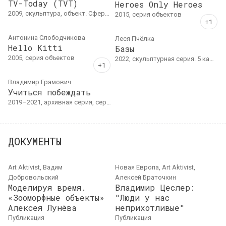
TV-Today (TVT)
Heroes Only Heroes
2009, скульптура, объект. Сферическое зеркало, пластик, металл, печать.Модальная скульптура.36 × 24,2 × 7,7 cм.Частная коллекция
2015, серия объектов
Антонина Слободчикова
Леся Пчёлка
Hello Kitti
Базы
2005, серия объектов
2022, скульптурная серия. 5 каменных скульптур с камерами видеонаблюдения и планшетами
Владимир Грамович
Учиться побеждать
2019–2021, архивная серия, серия росписей. Из серии "Держать ежа голыми руками". Роспись на стене, акрил, 150 см x 280 см
ДОКУМЕНТЫ
Art Aktivist, Вадим
Новая Европа, Art Aktivist,
Добровольский
Алексей Браточкин
Моделируя время.
Владимир Цеслер:
«Зооморфные объекты»
"Люди у нас
Алексея Лунёва
неприхотливые"
публикация
публикация