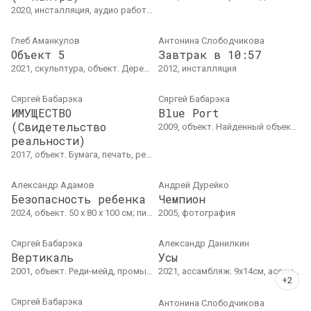
2020, инсталляция, аудио работа. Инсталляция "Долгий путь домой": 3D, стекло, свечи, зеркала, синтетическая ткань. Звук "Мантра": 10'21
Глеб Аманкулов
Антонина Слободчикова
Объект 5
Завтрак в 10:57
2021, скульптура, объект. Дерево, выемка, крепежный ремень. 25 x 75 см
2012, инсталляция
Сяргей Бабарэка
Сяргей Бабарэка
ИМУЩЕСТВО
Blue Port
(Свидетельство
2009, объект. Найденный объект, цифровая печать
реальности)
2017, объект. Бумага, печать, резина. 5,3 х 28,6 х 5,4 см
Александр Адамов
Андрей Дурейко
Безопасность ребенка
Чемпион
2024, объект. 50 х 80 х 100 см; пищевая фольга, металл, пластик
2005, фотография
Сяргей Бабарэка
Александр Данилкин
Вертикаль
Усы
2001, объект. Реди-мейд, промышленный вид. 21 x 18 x 19 см.
2021, ассамбляж. 9х14см, ассамбляж
Сяргей Бабарэка
Антонина Слободчикова