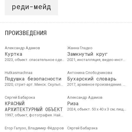
реди-мейд
ПРОИЗВЕДЕНИЯ
Александр Адамов
Жанна Гладко
Куртка
Замкнутый круг
2023, объект. спасательное одеяло, синтипон
2021, инсталляция, видео-инсталляция, перформанс. Installation with piano bass strings, video projections, 400 x 400 cm
Hutkasmachnaa
Антонина Слободчикова
Подушка безопасности
Бухарский словарь
2020, стрит-арт. Минск. Скульптура в публичном пространстве
2017, архивное произведение. Бухара
Сяргей Бабарэка
Александр Адамов
КРАСНЫЙ
Риза
АРХИТЕКТУРНЫЙ ОБЪЕКТ
2024, объект. 50 х 40 х 3 см; пищевая фольга, алюминий, 3D печать
1997, объект, фотография. Найденный объект в публичном пространстве, Гомель. 11170 × 285 × 250 см.
Егор Галузо, Владимир Фёдоров
Сяргей Бабарэка