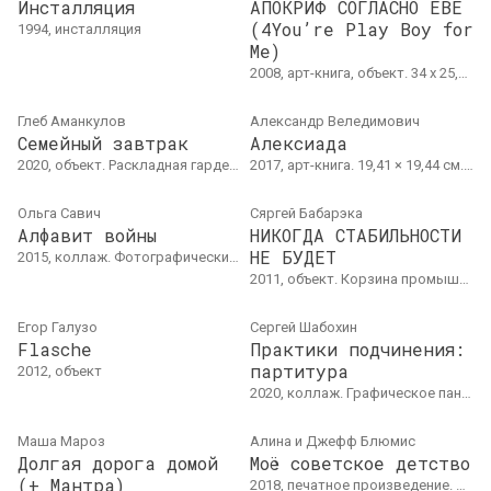
Инсталляция
АПОКРИФ СОГЛАСНО ЕВЕ
(4You’re Play Boy for
1994, инсталляция
Me)
2008, арт-книга, объект. 34 x 25,8 см
Глеб Аманкулов
Александр Веледимович
Семейный завтрак
Алексиада
2020, объект. Раскладная гардеробная стойка, гладильная доска для рукавов, форма для выпечки
2017, арт-книга. 19,41 × 19,44 см. Тираж: 6 экземпляров (4 экземпляра в частных коллекциях Беларуси и Польши, 1 книга в коллекции Народного Центра Культуры Польши)
Ольга Савич
Сяргей Бабарэка
Алфавит войны
НИКОГДА СТАБИЛЬНОСТИ
НЕ БУДЕТ
2015, коллаж. Фотографический коллаж
2011, объект. Корзина промышленного типа (© Wanzl, модель EL75, 2010)
Егор Галузо
Сергей Шабохин
Flasche
Практики подчинения:
партитура
2012, объект
2020, коллаж. Графическое панно. Размер варьируется
Маша Мароз
Алина и Джефф Блюмис
Долгая дорога домой
Моё советское детство
(+ Мантра)
2018, печатное произведение. Серия принтов