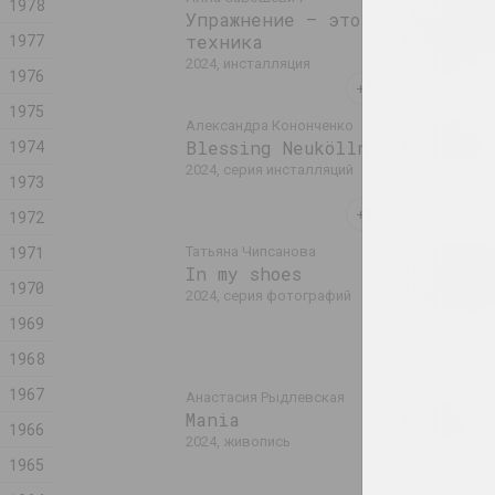
1978
Упражнение — это
Чёрная д
1977
техника
монстр
2024, инсталляция
2024, печатн
1976
1975
sierafimus
Александра Кононченко
Blue Swa
1974
Blessing Neukölln
2024, живопи
2024, серия инсталляций
1973
1972
Александр Б
1971
Татьяна Чипсанова
In the p
In my shoes
1970
the lake
2024, серия фотографий
2024, живопи
1969
1968
1967
Анастасия Рыдлевская
Алёна Поздн
Mania
Market
1966
2024, живопись
2024, интерв
1965