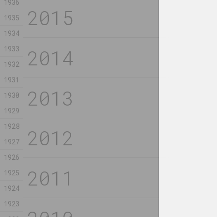
1936
1935
Таша Кацуба
Розалина Бус
1934
Кандидат в веру
Комната 
медитаци
2023, видео
1933
2023, интеррактивн
1932
1931
Александр Адамов
Максим Осип
Куртка
Куры, мл
1930
2023, объект
2023, живопи
1929
1928
Евгений Глуш
Екатерина Гейдука
Место пр
Меланхолия
1927
2023, серия
2023, скульптурная серия
1926
1925
Юра Шуст
Марина Казак
1924
Неофит III: В
Фестиваль
канун самой
Несокруш
1923
короткой ночи
2023, скульп