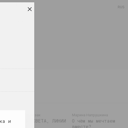
RUS
Марина Казак
Марина Напрушкина
ы,
ЛИНИИ СВЕТА, ЛИНИИ
О чём мы мечтаем
ка и
ЖИЗНИ
вместе?