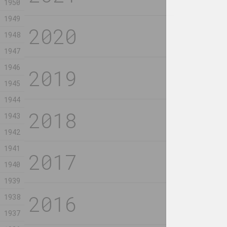
1950
1949
Ксения Шапп
Маргарита Дюшко
Воевода 
1948
ВЛИЯНИЕ ЛУНЫ
сил
2023, серия живописи
1947
2023, скульп
1946
Владимир Соколовский
Антонина Сл
1945
Вlack water
Герои, п
1944
герои
2023, живопись
2023, серия
1943
1942
1941
Игорь Савченко
Александр А
Две стратегии
Двойной 
1940
2023, текстуальное произведение
2023, скульп
1939
1938
Марина Сайлер
Алёна Поздн
Женщина на ветру
За маско
1937
2023, скульптура
2023, видео