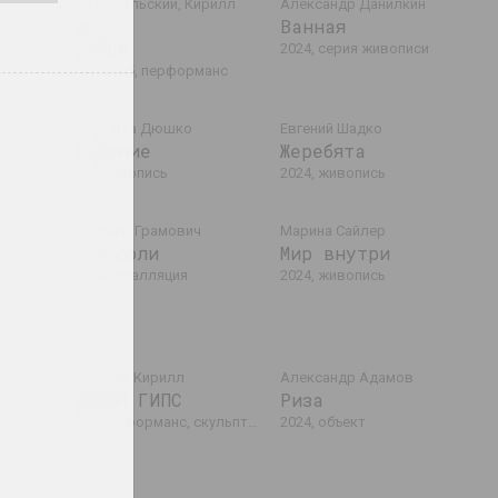
Глеб Ковальский, Кирилл
Александр Данилкин
чта
Ванная
Машека
Братья
2024, серия живописи
2024–2025, перформанс
Маргарита Дюшко
Евгений Шадко
Давление
Жеребята
2024, живопись
2024, живопись
Владимир Грамович
Марина Сайлер
ия
Люди соли
Мир внутри
2024, инсталляция
2024, живопись
дший)
Крохолев Кирилл
Александр Адамов
РАННИЙ ГИПС
Риза
2024, перформанс, скульптура
2024, объект