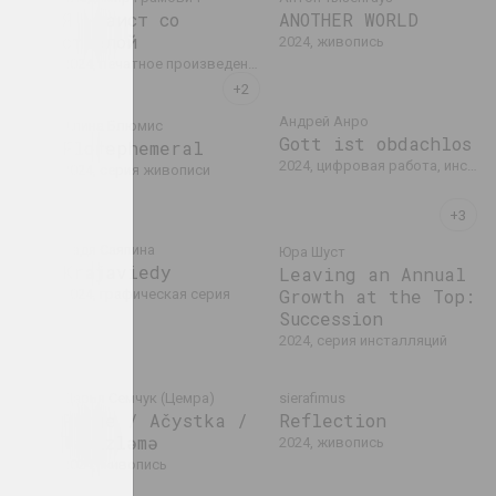
Я - аист со
ANOTHER WORLD
стрелой
2024, живопись
ий
2024, печатное произведение
Андрей Анро
Алина Блюмис
Gott ist obdachlos
Florephemeral
2024, цифровая работа, инсталляция, видео-инсталляция
2024, серия живописи
Надя Саяпина
Юра Шуст
Krajaviedy
Leaving an Annual
Growth at the Top:
2024, графическая серия
Succession
2024, серия инсталляций
Дарья Семчук (Цемра)
sierafimus
Purge / Ačystka /
Reflection
Təmizləmə
талляция
2024, живопись
2024, живопись