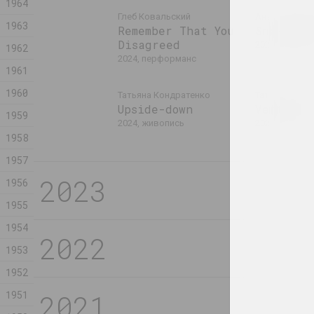
1964
Глеб Ковальский
Анастасия Р
1963
Remember That You
Snake Ch
Disagreed
2024, живопи
1962
2024, перформанс
1961
1960
Татьяна Кондратенко
Татьяна Конд
Upside-down
Vertigo
1959
2024, живопись
2024, живопи
1958
1957
2023
1956
Маргарита Дюшко
Маргарита 
Абсурд
Автопорт
1955
2023, живопись
2023, живопи
1954
1953
Алексей Лунёв
Евгений Шад
1952
Без названия
Без назв
1951
2023, объект
2023, живопи