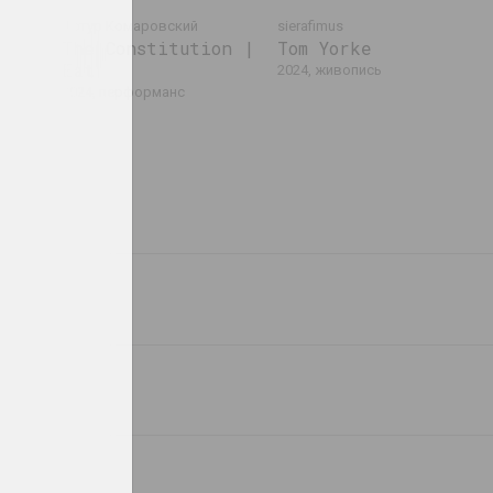
я
Артур Комаровский
sierafimus
The Constitution |
Tom Yorke
Eat
2024, живопись
2024, перформанс
Алексей Лунёв
Маша Мароз
Алтарь
Антропология Пасхи
2023, объект
2023, инсталляция
Розалина Бусел
Игорь Савченко
Бесконечная
Вино Симеона
головоломка II
2023, текстуальное произведение
2023, скульптура