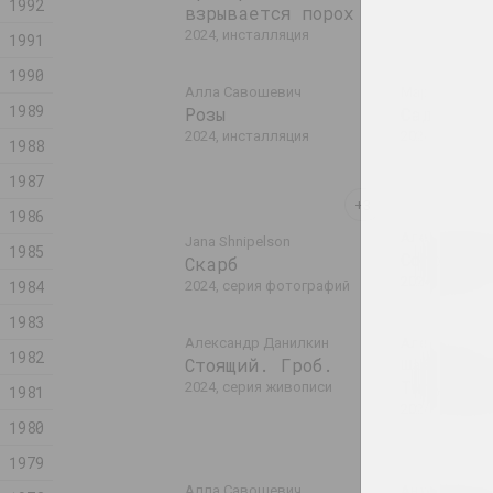
1992
взрывается порох
2024, инсталляция
1991
1990
Алла Савошевич
Марина Каза
1989
Розы
Сад
2024, инсталляция
2024, живопи
1988
1987
1986
Александр Д
Jana Shnipelson
1985
Соломенн
Скарб
2024, объект
1984
2024, серия фотографий
1983
Александр Данилкин
Алексей Лунё
1982
Стоящий. Гроб.
Шабохин
Титульны
2024, серия живописи
1981
2024, графич
1980
1979
Алла Савошевич
Антонина Сл