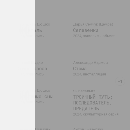
Маргарита Дюшко
Дарья Семчук (Цемра)
из
Свидетель
Селезенка
2024, живопись
2024, живопись, объект
Евгений Шадко
Александр Адамов
Стиль хаоса
Стома
дение
2024, живопись
2024, инсталляция
Маргарита Дюшко
Ян Басалыга
Тревожные сны
ТРОИЧНЫЙ ПУТЬ;
ПОСЛЕДОВАТЕЛЬ,
2024, живопись
ПРЕДАТЕЛЬ
2024, скульптурная серия
Владимир Грамович
Антон Тызенгауз