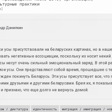
ьтурные практики
2025, скульптура
 ]
Философские
йдука
Екатерина Гейдука
ние
У каждого шрама
разговоры
в
есть своя эстетика
2025,
ндр Данилкин
й системе
2025, скульптура
тура
и усы присутствовали на беларуских картинах, но в наш
ва
Анна Соколова
Антон Тызенгауз
NET
Paw Star
вать негативные ассоциации, поскольку их носит некий 
2025, видео-инсталляция
2025, живопись
сы несут очень сильный эмоциональный заряд. В этой р
ои усы. Они представляют собой время, прошедшее с те
жден покинуть Беларусь. Эти усы присутствует все, что
оими друзьями и другими беларусами. Брея их, я показы
Илья Падалко
Юра Шуст
лаев
Без названия
Без названия
УРА
и признаю, что еще долго не вернусь домой.
СТВА
2024, живопись
2024, серия объектов
живописи
зм / диктатура
идентичность
миграция / имиграция / но