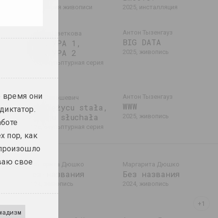
2025, серия живописи
2025, инсталляция
Антон Тызенгауз
Евгения Цветкова
BIG DATA
ФРАКТУРА 1,
ФРАКТУРА 2
2025, живопись
2025, скульптурная серия
е время они
Антон Тызенгауз
Алла Савошевич
WWW
W księżycu stała,
диктатор.
wiatru słuchała
2025, живопись
аботе
2025, скульптурная серия
х пор, как
 произошло
ваю свое
Маргарита Дюшко
Маргарита Дюшко
Без названия
Без названия
2024, живопись
2024, живопись
мадизм