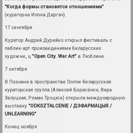
"Когда формы становятся отношениями"
1975 год
(кураторка Илона Дергач).
итоги года
17 сентября
1976 год
Куратор Андрей Дурейко открыл фестиваль с
итоги года
паблик-арт произведениями беларусских
художни_ц
"Open City. War Art"
в Люблине.
1977 год
итоги года
7 октября
В Познани в пространстве Domie беларусская
1978 год
кураторская группа (Алексей Борисёнок, Вера
итоги года
Залуцкая, Роман Троцюк) открыла международную
выставку
"ODKSZTAŁCENIE / ДЭФАРМАЦЫЯ /
1979 год
UNLEARNING"
.
итоги года
Конец ноября
1980 год