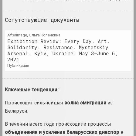
1940 год
Сопутствующие документы
итоги года
Afterimage, Ольга Копенкина
1941 год
Exhibition Review: Every Day. Art.
итоги года
Solidarity. Resistance. Mystetskiy
Arsenal. Kyiv, Ukraine: May 3–June 6,
2021
1943 год
публикация
итоги года
1944 год
Ключевые тенденции:
итоги года
Происходит сильнейшая
волна эмиграции
из
1945 год
Беларуси.
итоги года
В течении всего года происходили процессы
объединения и усиления беларусских диаспор
в
1947 год