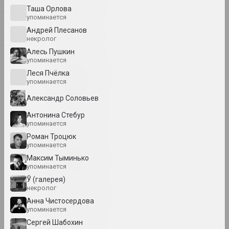
Т
Таша Орлова
упоминается
У
1923 год
Андрей Плесанов
Ф
некролог
итоги года
Алесь Пушкин
Э
упоминается
1924 год
Леся Пчёлка
итоги года
упоминается
Александр Соловьев
1926 год
Антонина Стебур
итоги года
упоминается
Роман Троцюк
упоминается
1927 год
Максим Тыминько
итоги года
упоминается
Ў (галерея)
некролог
1928 год
Анна Чистосердова
итоги года
упоминается
Сергей Шабохин