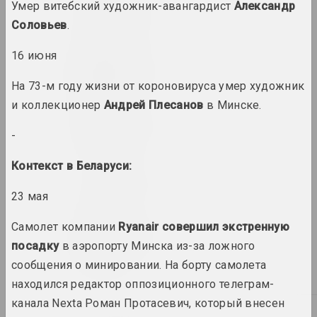
Умер витебский художник-авангардист
1995 год
Александр
термин
Соловьев
.
16 июня
1996 год
итоги года
На 73-м году жизни от короновируса умер художник
и коллекционер
Андрей Плесанов
в Минске.
1997 год
-
итоги года
Контекст в Беларуси:
1998 год
итоги года
23 мая
Самолет компании
Ryanair совершил экстренную
1999 год
посадку
в аэропорту Минска из-за ложного
итоги года
сообщения о минировании. На борту самолета
находился редактор оппозиционного телеграм-
канала Nexta Роман Протасевич, который внесен