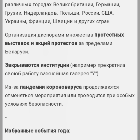
различных городах Великобритании, Германии,
итоги года
Грузии, Нидерландов, Польши, России, США,
Украины, Франции, Швеции и других стран.
1948 год
итоги года
Организация диспорами множества
протестных
выставок и акций протестов
за пределами
1952 год
Беларуси.
итоги года
Закрываются институции
(например прекратила
1953 год
своюб работу важнейшая галерея "Ў").
итоги года
Из-за
пандемии короновируса
продолжаются
отменяться мероприятия или проводится при особых
1954 год
условиях безопасности.
итоги года
-
1958 год
итоги года
Избранные события года: