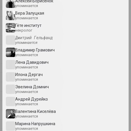
Алексей Борисёнок
1
1
упоминается
1902 год
2
Вера Залуцкая
итоги года
упоминается
А
Гёте институт
Б
1918 год
некролог
Дмитрий Гельфанд
итоги года
В
упоминается
Г
Владимир Грамович
1919 год
упоминается
Д
итоги года
Лена Давидович
И
упоминается
Илона Дергач
К
1920 год
упоминается
итоги года
М
Эвелина Домнич
упоминается
Н
Андрей Дурейко
1921 год
упоминается
П
итоги года
Валентина Киселёва
Р
упоминается
С
Марина Напрушкина
1922 год
упоминается
итоги года