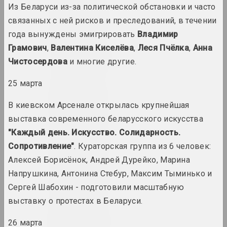
Из Беларуси из-за политической обстановки и часто
1960 год
связанных с ней рисков и преследований, в течении
итоги года
года вынуждены эмигрировать
Владимир
Грамович
,
Валентина Киселёва
,
Леся Пчёлка
,
Анна
1960-е годы
Чистосердова
и многие другие.
итоги десятилетия
25 марта
1961 год
В киевском Арсенале открылась крупнейшая
итоги года
выставка современного беларусского искусства
"Каждый день. Искусство. Солидарность.
1962 год
Сопротивление"
. Кураторская группа из 6 человек:
итоги года
Алексей Борисёнок, Андрей Дурейко, Марина
Напрушкина, Антонина Стебур, Максим Тыминько и
1963 год
итоги года
Сергей Шабохин - подготовили масштабную
выставку о протестах в Беларуси.
1964 год
26 марта
итоги года