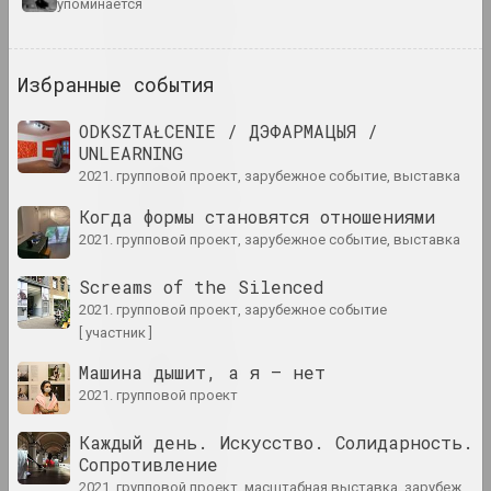
упоминается
1929 год
итоги года
Избранные события
1930 год
итоги года
ODKSZTAŁCENIE / ДЭФАРМАЦЫЯ /
UNLEARNING
2021. групповой проект, зарубежное событие, выставка
1931 год
итоги года
Когда формы становятся отношениями
2021. групповой проект, зарубежное событие, выставка
1935 год
Screams of the Silenced
итоги года
2021. групповой проект, зарубежное событие
[ участник ]
1937 год
Машина дышит, а я – нет
итоги года
2021. групповой проект
Каждый день. Искусство. Солидарность.
1938 год
Сопротивление
итоги года
2021. групповой проект, масштабная выставка, зарубежное событие, международное событие