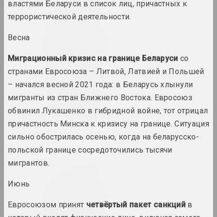
2
2000 год
властями Беларуси в список лиц, причастных к
итоги года
террористической деятельности.
Весна
2000-е
итоги десятилетия
Миграционный кризис на границе Беларуси
со
странами Евросоюза – Литвой, Латвией и Польшей
2001 год
– начался весной 2021 года: в Беларусь хлынули
итоги года
мигранты из стран Ближнего Востока. Евросоюз
обвинил Лукашенко в гибридной войне, тот отрицал
2002 год
причастность Минска к кризису на границе. Ситуация
итоги года
сильно обострилась осенью, когда на беларусско-
польской границе сосредоточились тысячи
2003 год
мигрантов.
итоги года
Июнь
2004 год
Евросоюзом принят
четвёртый пакет санкций
в
итоги года