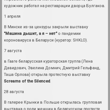
1970 год
художник работал на реставрации дворца Булгаков.
итоги года
1 апреля
1970-е
В Минске из-за цензуры закрыли выставку
итоги десятилетия
"Машина дышит, а я – нет"
о пандемии
короновируса в Беларуси (куратор: SHKLO).
1971 год
итоги года
7 августа
1972 год
в Гааге беларусская кураторская группа (Лена
итоги года
Давидович, Эвелина Домнич, Дмитрий Гельфанд,
Таша Орлова) открыла протестную выставку
1973 год
Screams of the Silenced
.
итоги года
28 августа
1974 год
В галерее Крынки в Польше открылась групповая
итоги года
выставка о роли женщин в беларусском протесте