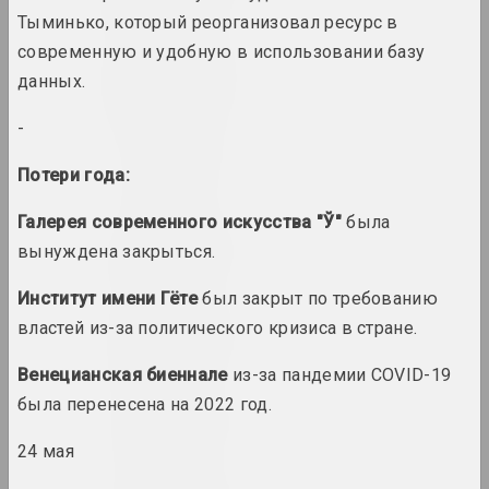
Тыминько, который реорганизовал ресурс в
современную и удобную в использовании базу
1990-е
данных.
итоги десятилетия
-
1991 год
Потери года:
итоги года
Галерея современного искусства "Ў"
была
1992 год
вынуждена закрыться.
итоги года
Институт имени Гёте
был закрыт по требованию
1993 год
властей из-за политического кризиса в стране.
итоги года
Венецианская биеннале
из-за пандемии COVID-19
была перенесена на 2022 год.
1994 год
итоги года
24 мая