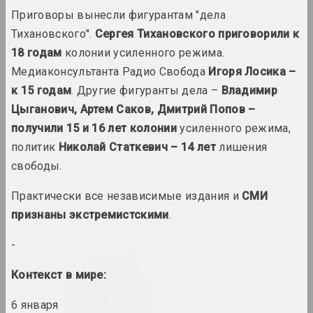
2016 год
Приговоры вынесли фигурантам "дела
итоги года
Тихановского".
Сергея Тихановского приговорили к
18 годам
колонии усиленного режима.
2017 год
Медиаконсультанта Радио Свобода
Игоря Лосика –
итоги года
к 15 годам
. Другие фигуранты дела –
Владимир
Цыганович, Артем Саков, Дмитрий Попов –
2018 год
получили 15 и 16 лет колонии
усиленного режима,
итоги года
политик
Николай Статкевич – 14 лет
лишения
свободы.
2019 год
Практически все независимые издания и
СМИ
итоги года
признаны экстремистскими
.
2020 год
-
итоги года
Контекст в мире:
2021 год
6 января
итоги года