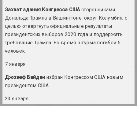
Захват здания Конгресса США
сторонниками
2022 год
Дональда Трампа в Вашингтоне, округ Колумбия, с
итоги года
целью отвергнуть официальные результаты
президентских выборов 2020 года и поддержать
2023 год
требование Трампа. Во время штурма погибли 5
итоги года
человек.
7 января
А
Абстракционизм
Джозеф Байден
избран Конгрессом США новым
термин
президентом США.
23 января
Активизм / протестные
практики / культура бунта
Проведение
протестов в поддержку Алексея
Log In
термин
Навального
в российских городах.
Email
Акционизм / искусство
10 мая
действия