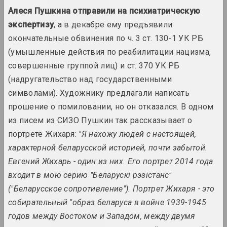
итоги года
Алеся Пушкина отправили на психиатрическую
экспертизу
, а в декабре ему предъявили
1980-е
окончательные обвинения по ч. 3 ст. 130-1 УК РБ
итоги десятилетия
(умышленные действия по реабилитации нацизма,
совершенные группой лиц) и ст. 370 УК РБ
1981 год
(надругательство над государственными
итоги года
символами). Художнику предлагали написать
прошение о помиловании, но он отказался. В одном
1982 год
из писем из СИЗО Пушкин так рассказывает о
итоги года
портрете Жихаря:
"Я нахожу людей с настоящей,
характерной беларусской историей, почти забытой.
1983 год
Евгений Жихарь - один из них. Его портрет 2014 года
итоги года
входит в мою серию "Беларускі рэзістанс"
("Беларусское сопротивление"). Портрет Жихаря - это
1984 год
собирательный "образ беларуса в войне 1939-1945
итоги года
годов между Востоком и Западом, между двумя