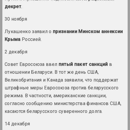
термин
декрет
.
30 ноября
2011 год
итоги года
Лукашенко заявил о
признании Минском аннексии
Крыма
Россией.
2012 год
итоги года
2 декабря
Совет Евросоюза ввел
пятый пакет санкций
в
2013 год
отношении Беларуси. В тот же день США,
итоги года
Великобритания и Канада заявили, что поддержат
штрафные меры Евросоюза против беларусского
2014 год
режима. В частности, американские санкции,
итоги года
согласно сообщению министерства финансов США,
касаются беларусского суверенного долга.
2015 год
итоги года
14 декабря