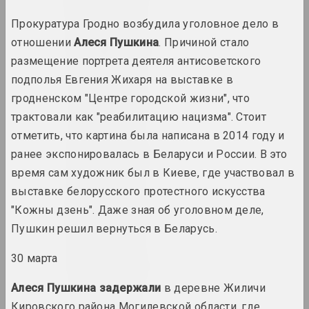
Прокуратура Гродно возбудила уголовное дело в
1965 год
отношении
Алеся Пушкина
. Причиной стало
итоги года
размещение портрета деятеля антисоветского
подполья Евгения Жихаря на выставке в
1966 год
гродненском "Центре городской жизни", что
итоги года
трактовали как "реабилитацию нацизма". Стоит
отметить, что картина была написана в 2014 году и
1967 год
ранее экспонировалась в Беларуси и России. В это
итоги года
время сам художник был в Киеве, где участвовал в
выставке белорусского протестного искусства
1968 год
"Кожны дзень". Даже зная об уголовном деле,
итоги года
Пушкин решил вернуться в Беларусь.
30 марта
1969 год
итоги года
Алеся Пушкина
задержали
в деревне Жиличи
Кировского района Могилевской области, где