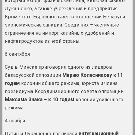
который входят физические лица, включая самого
Лукашенко, а также учреждения и предприятия.
2005 год
Кроме того Евросоюз ввел в отношении Беларуси
итоги года
экономические санкции. Среди них – частичные
ограничения на импорт калийных удобрений и
2006 год
нефтепродуктов из этой страны.
итоги года
6 сентября
2007 год
итоги года
Суд в Минске приговорил одного из лидеров
беларусской оппозиции
Марию Колесникову к 11
2008 год
годам
колонии общего режима, юриста и члена
итоги года
президиума Координационного совета оппозиции
Максима Знака – к 10 годам
колонии усиленного
2009 год
режима.
итоги года
4 ноября
2010 год
Путин и Лукашенко подписали
интеграционный