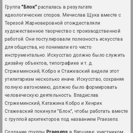
1
1
Группа
"Блок"
распалась в результате
1902 год
2
итоги года
идеологических споров. Мечислав Щука вместе с
А
Терезой Жарноверовной отождествляли
Б
художественное творчество с производственной
1918 год
итоги года
работой. Они постулировали полезность искусства
В
для общества, но понимали его чисто
Г
1919 год
инструментально. Искусство должно было служить
Д
итоги года
дизайну объектов, типографике и т. д.
И
Стржеминский, Кобро и Стажевский видели этот
К
1920 год
утилитаризм несколько иначе. Искусство, сохраняя
итоги года
полную автономию, должно было формировать
М
человеческую деятельность. Владислав
Н
1921 год
Стржеминский, Катажина Кобро и Хенрик
П
итоги года
Стажевский покинули "Блок", чтобы работать вместе
Р
с группой архитекторов под названием Praesens.
С
1922 год
Создание группы
Praesens
в Варшаве, участником
итоги года