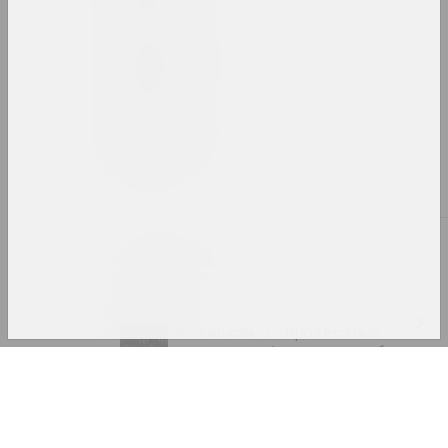
2022 год
итоги года
2023 год
итоги года
А
Абстракционизм
термин
Активизм / протестные
практики / культура бунта
Log In
термин
Email
Акционизм / искусство
действия