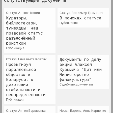
Сопутствующие документы
Т
У
Статус, Алена Чехович
Статус, Владимир Грамович
1923 год
Кураторы,
В поисках статуса
Ф
итоги года
библиотекари,
публикация
Э
тунеядцы: наш
правовой статус,
1924 год
разъяснённый
итоги года
юристкой
публикация
1926 год
Документы по делу
Статус, Елизавета Ковтяк
итоги года
Проектируя
акции Алексея
параллельное
Кузьмича "Щит или
общество в
Министерство
1927 год
Беларуси: к
фалокультуры"
итоги года
дихотомии
судебные документы
стабильности и
неопределённости
1928 год
публикация
итоги года
Статус, Антон Барысенка
Новая Европа, Анна Карпенко