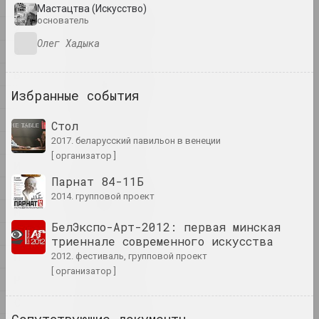
1
Мастацтва (Искусство)
1
1902 год
основатель
2
итоги года
Олег Хадыка
А
Б
1918 год
итоги года
Избранные события
В
Г
Стол
1919 год
Д
2017. беларусский павильон в венеции
итоги года
[ организатор ]
И
Парнат 84-11Б
К
1920 год
2014. групповой проект
итоги года
М
БелЭкспо-Арт-2012: первая минская
Н
триеннале современного искусства
1921 год
П
2012. фестиваль, групповой проект
итоги года
[ организатор ]
Р
С
1922 год
итоги года