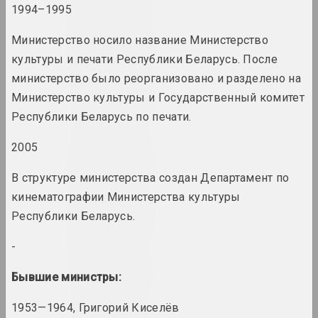
1994–1995
Министерство носило название Министерство
1965 год
итоги года
культуры и печати Республики Беларусь. После
министерство было реорганизовано и разделено на
1966 год
Министерство культуры и Государственный комитет
итоги года
Республики Беларусь по печати.
2005
1967 год
итоги года
В структуре министерства создан Департамент по
кинематографии Министерства культуры
1968 год
Республики Беларусь.
итоги года
-
1969 год
Бывшие министры:
итоги года
1953—1964, Григорий Киселёв