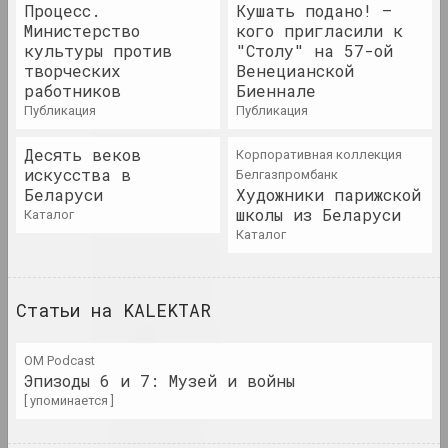
1929 год
Процесс.
Кушать подано! –
Министерство
кого пригласили к
итоги года
культуры против
"Столу" на 57-ой
творческих
Венецианской
1930 год
работников
Биеннале
публикация
итоги года
публикация
Десять веков
Корпоративная коллекция
1931 год
искусства в
Белгазпромбанк
итоги года
Беларуси
Художники парижской
школы из Беларуси
каталог
каталог
1935 год
итоги года
Статьи на KALEKTAR
1937 год
итоги года
OM Podcast
Эпизоды 6 и 7: Музей и войны
[ упоминается ]
1938 год
итоги года