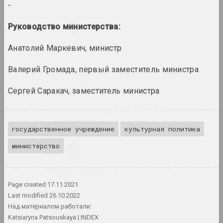
-
1975 год
Руководство министерства:
итоги года
Анатолий Маркевич, министр
1976 год
Валерий Громада, первый заместитель министра
итоги года
Сергей Саракач, заместитель министра
1977 год
итоги года
государственное учреждение
культурная политика
1978 год
министерство
итоги года
1979 год
Page created
17.11.2021
итоги года
Last modified
26.10.2022
Над материалом работали:
Katsiaryna Patsouskaya
INDEX
1980 год