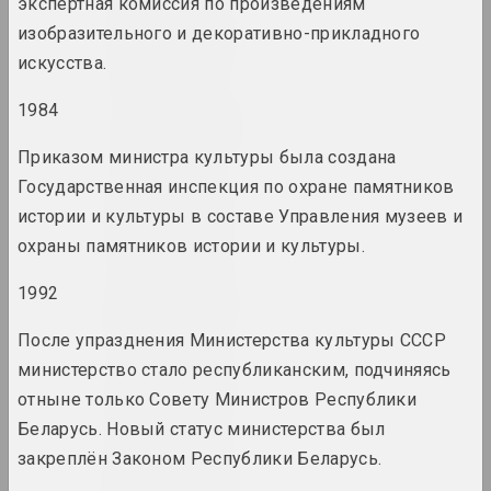
экспертная комиссия по произведениям
1960 год
изобразительного и декоративно-прикладного
итоги года
искусства.
1984
1960-е годы
итоги десятилетия
Приказом министра культуры была создана
Государственная инспекция по охране памятников
1961 год
истории и культуры в составе Управления музеев и
итоги года
охраны памятников истории и культуры.
1962 год
1992
итоги года
После упразднения Министерства культуры СССР
министерство стало республиканским, подчиняясь
1963 год
отныне только Совету Министров Республики
итоги года
Беларусь. Новый статус министерства был
закреплён Законом Республики Беларусь.
1964 год
итоги года