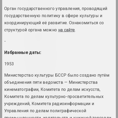
Орган государственного управления, проводящий
1940 год
государственную политику в сфере культуры и
итоги года
координирующий её развитие. Ознакомиться со
структурой органа можно
на сайте
.
1941 год
итоги года
-
Избранные даты:
1943 год
итоги года
1953
1944 год
Министерство культуры БССР было создано путём
итоги года
объединения пяти ведомств — Министерства
кинематографии, Комитета по делам искусств,
1945 год
Комитета по делам культурно-просветительных
итоги года
учреждений, Комитета радиоинформации и
Управления по делам полиграфической
1947 год
промышленности, издательств и книжной торговли.