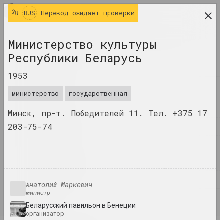
RUS
RUS
Перевод ожидает проверки
исследовательская платформа беларусского
Министерство культуры
современного искусства
Республики Беларусь
ЖУРНАЛ
1953
ИНДЕКС
министерство
государственная
ИМЕНА
Минск, пр-т. Победителей 11. Тел. +375 17
203-75-74
ТЕРМИНЫ
СОБЫТИЯ
ПРОИЗВЕДЕНИЯ
ДОКУМЕНТЫ
Анатолий Маркевич
министр
ИНФО
Беларусский павильон в Венеции
организатор