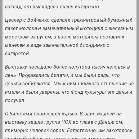
2023. solo show, overseas event
взгляд, это выглядело очень интересно.
Let It Shine. Around the
Цеслер с Войченко сделали трехметровый бумажный
VEHA Photographic Archive
пакет молока и замечательный мотоцикл с железным
2023. group project, overseas event
монстром за рулем, а возле мотоцикла поставили
манекен в виде замечательной блондинки с
Anastasia Rydlevskaya
Mugwort
сигаретой.
2023. solo show
Выставку посещало более полутора тысяч человек в
день. Продавались билеты, и мы были рады, что
𝖭̶𝖨̶𝖢̶𝖧̶𝖳̶ UNSER KRIEG
2023. large-scale exhibition, exhibition, overseas event, group project
деньги собираются. Мы к ним никакого отношения не
имели и были уверены, что Фонд культуры эти деньги
Paris Magnétique. 1905-
получил.
1940
2023. large-scale exhibition
С билетами произошел курьез. В один из дней на
выставку зашла группа ЧСХ во главе с Данцигом,
Past Garden
примерно человек сорок. Естественно, им захотелось
2023. solo show
пройти без билетов, но мы дружными рядами