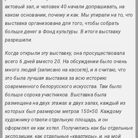
2023. solo show, overseas event
актовый зал, и человек 40 начали допрашивать, на
каком основании, почему и как. Мы упирали на то, что
Максим Лагун
выставка организована для того, чтобы собрать
Dream Factory
2023. solo show
больше денег в Фонд культуры. В итоге выставку
разрешили.
If Disrupted, It Becomes
Tangible. Infrastructures
Когда открыли эту выставку, она просуществовала
and Solidarities Beyond
всего 6 дней вместо 20. На обсуждении было очень
the Post-Soviet Condition
много людей (записано на кассете), и я считаю, что
2023. group project, overseas event
это была лучшая выставка за всю историю
современного белорусского искусства. Там было
Imagining OpenMuzej
Belarus: community,
больше сорока участников. Выставка была
contemporary art,
размещена на двух этажах в двух залах, каждый из
engagement
которых был размером метров 150×50. Каждому
2023
художнику отвели отдельную площадь, и он
оформлял ее как хотел. Получились как бы отдельные
Asya Bulybenko
Label
экспозиции, как отдельные «квартиры», и, на мой