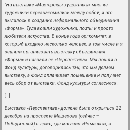
"На выставке «Мастерская художника» многие
2024 – 2025. solo show
художники перезнакомились между собой, и это
Matter of Art
вылилось в создание неформального объединения
2024. large-scale exhibition
«Форма». Туда вошли художники, поэты и просто
любители искусства. В конце года оргкомитет, в
Oneiric reality
который входило несколько человек, в том числе и я,
2024. large-scale exhibition
решили организовать выставку объединения
«Форма» и назвали ее «Перспектива». Мы пошли в
Passion for architecture
Фонд культуры, договорились так, что мы делаем
2024. large-scale exhibition
выставку, а Фонд оплачивает помещение и получает
PhotoArtDoc
весь сбор от выставки. Фонд культуры согласился.
2024. contest
[...]
Nadya Sayapina
Выставка «Перспектива» должна была открыться 22
POKUĆ
2024. exhibition
декабря на проспекте Машерова (сейчас –
Победителей) в доме, где магазин «Ромашка», в
Дмитрий Брушко, Сергей Брушко