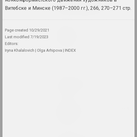
Alexey Lunev, Sergey Shabohin
Queer Tracing Paper
Витебске и Минске (1987–2000 гг.), 266, 270–271 стр.
2023. solo show, overseas event
Zhanna Gladko
Page created
10/29/2021
Relentless Flow Of Time
Last modified
7/19/2023
2023. solo show
Editors:
Iryna Khalalovich
Olga Arhipova
INDEX
Shine Through
2023. exhibition
Лиза Козлова, Ева Прилуцкая
The Eternal City
2023. exhibition
The World Through the Eyes
of Children
2023. exhibition
META, Viktor Kalenik , Alexey Trufanov ,