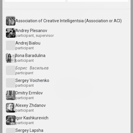
2024
1995
Lossy notes or typically a
presentation has many
1994
constraints
Association of Creative Intelligentsia (Association or ACI)
1993
2024. exhibition
1992
Andrey Plesanov
participant, supervisor
1374
1991
2024. exhibition
Andrej Bialou
participant
1990
Ilona Baradulina
A Little Strange
1989
participant
2024. exhibition
Борис Васильев
1988
participant
1987
Krokholev Kirill, Ruslan Vashkevych, Victor
Sergey Voichenko
Nikolaev, Art Festival
participant
1985
Art Festival 2024
Dmitry Ermilov
1984
2024. festival headquarters
participant
Alexey Zhdanov
1982
participant
Alexey Shlyk
1971
GOO
Igor Kashkurevich
participant
2024. solo show
Sеrgey Lapsha