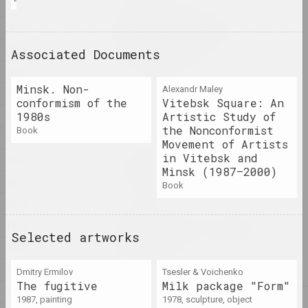
2011
SAMASIEJ Festiwal
2010
Współczesnej Białoruskiej
Sztuki Video
2009
Associated Documents
2025. festival headquarters
2008
Minsk. Non-
Alexandr Maley
2007
Oxana Gourinovitch
conformism of the
Vitebsk Square: An
The Mushroom and the Cloud
2004
1980s
Artistic Study of
2025. research project, solo show
the Nonconformist
book
2003
Movement of Artists
There is No River Without
in Vitebsk and
2002
Sources
Minsk (1987–2000)
2001
2025. exhibition
book
2000
Where People and Beasts
1999
Wander in the Shadow of
Selected artworks
1998
the Wall
2025. exhibition
1997
Dmitry Ermilov
Tsesler & Voichenko
The fugitive
Milk package "Form"
1996
1987, painting
1978, sculpture, object