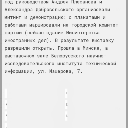
под руководством Андрея Плесанова и
2025
2025
Александра Добровольского организовали
Center of Contemporary Art "KAIROS", А-100
2024
ART
митинг и демонстрацию: с плакатами и
2023
A place where art lives
работами маршировали на городской комитет
2025. contest
2022
партии (сейчас здание Министерства
2021
иностранных дел). В результате выставку
by the shimmering of the
moon she saw...
разрешили открыть. Прошла в Минске, в
2020
2025. solo show
выставочном зале Белорусского научно-
2019
исследовательского института технической
2018
Family as a Choice
информации, ул. Машерова, 7.
2025. group project
2017
2016
Na pamiežžach
Владимир Цеслер и Сергей Войченко: объект-стенд
Выяснение у входа с ЧСХ
2015
2025. group project
2014
Андрей Плесанов на фоне своей экспозиции
Борис Васильев (Ужгород)
Once We Were Trees, Now We
2013
Are Birds
Белов, Плесанов, Лапша
Илона Бородулина
2025. group project
2012
Ермилов и Белов