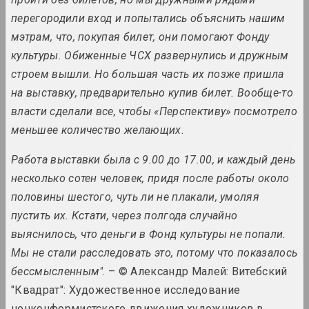
перегородили вход и попытались объяснить нашим
Pattern, the Grid, and
Other Systems
мэтрам, что, покупая билет, они помогают Фонду
2023. overseas event, large-scale exhibition, group project
культуры. Обиженные ЧСХ развернулись и дружным
строем вышли. Но большая часть их позже пришла
Kirill Diomchev
на выставку, предварительно купив билет. Вообще-то
Permanent Release
власти сделали все, чтобы «Перспективу» посмотрело
2023. solo show
меньшее количество желающих.
Pixel. From Dot to Digital
Работа выставки была с 9.00 до 17.00, и каждый день
Art
2023. exhibition
несколько сотен человек, придя после работы около
половины шестого, чуть ли не плакали, умоляя
Pure Art
пустить их. Кстати, через полгода случайно
2023. exhibition
выяснилось, что деньги в Фонд культуры не попали.
Мы не стали расследовать это, потому что показалось
Puszcza Białowieska
бессмысленным"
. – © Александр Малей: Витебский
2023 – 2024. group project, exhibition, overseas event
"Квадрат": Художественное исследование
нонконформистского движения художников в