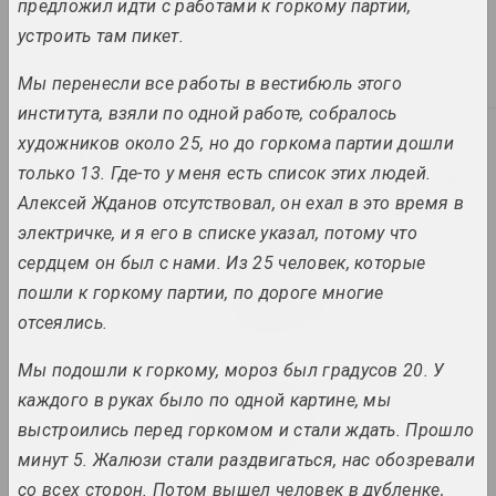
предложил идти с работами к горкому партии,
устроить там пикет.
Was gibt Dir Kunst?
2024. solo show
Мы перенесли все работы в вестибюль этого
института, взяли по одной работе, собралось
2023
художников около 25, но до горкома партии дошли
Tasha Katsuba
только 13. Где-то у меня есть список этих людей.
209 Days of Gray: Death of
the Physical, Immortality
Алексей Жданов отсутствовал, он ехал в это время в
of the Spiritual
электричке, и я его в списке указал, потому что
2023. solo show, overseas event
сердцем он был с нами. Из 25 человек, которые
пошли к горкому партии, по дороге многие
ART FESTIVAL 2023
отсеялись.
2023. festival headquarters
Мы подошли к горкому, мороз был градусов 20. У
Sergey Shabohin
каждого в руках было по одной картине, мы
Atlas of Tectonic
Landscapes
выстроились перед горкомом и стали ждать. Прошло
2023. solo show, overseas event
минут 5. Жалюзи стали раздвигаться, нас обозревали
со всех сторон. Потом вышел человек в дубленке,