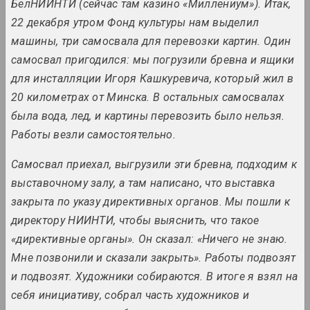
БелНИИНТИ (сейчас там казино «Миллениум»). Итак,
Revision 30
22 декабря утром Фонд культуры нам выделил
2024. exhibition
машины, три самосвала для перевозки картин. Один
самосвал пригодился: мы погрузили бревна и ящики
Sense of Safety
2024. group project
для инсталляции Игоря Кашкуревича, который жил в
20 километрах от Минска. В остальных самосвалах
Snake Charmer
была вода, лед, и картины перевозить было нельзя.
2024. exhibition
Работы везли самостоятельно.
Sometimes I hold onto the
Самосвал приехал, выгрузили эти бревна, подходим к
air
выставочному залу, а там написано, что выставка
2024. large-scale exhibition
закрыта по указу директивных органов. Мы пошли к
директору НИИНТИ, чтобы выяснить, что такое
Stillleben. Landschaft
«директивные органы». Он сказал: «Ничего не знаю.
2024. solo show
Мне позвонили и сказали закрыть». Работы подвозят
и подвозят. Художники собираются. В итоге я взял на
Vladimir Parfenok
Vilnius album
себя инициативу, собрал часть художников и
2024. solo show