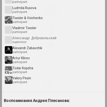
participant
Lesia Pcholka
Ludmila Rusova
Great Stone
participant
2024. solo show
Tsesler & Voichenko
participant
in-between
Vladimir Tsesler
participant
2024. exhibition
Александр Добровольский
supervisor
KURS TUHA
Alexandr Zabavchik
2024. exhibition
participant
Artur Klinov
Light and Losses on Paper
participant
2024. exhibition
Todar Kopsha
participant
Valery Pesin
Кацярына Кузьмічова
participant
Limbo
2024. solo show
Воспоминания Андрея Плесанова:
Anna Sokolova
LOWER EDGE UPPER EDGE