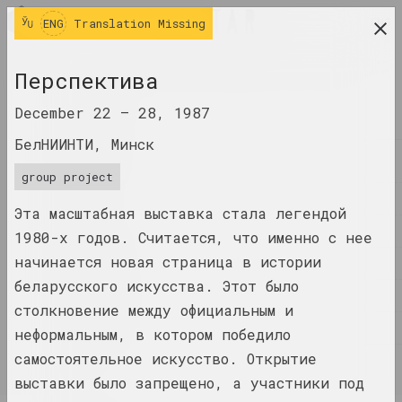
ENG
ENG
Translation Missing
research platform on belarusian contemporary
Перспектива
art
December 22 –
28, 1987
JOURNAL
БелНИИНТИ, Минск
INDEX
group project
NAMES
Эта масштабная выставка стала легендой
TERMS
1980-х годов. Считается, что именно с нее
начинается новая страница в истории
EVENTS
беларусского искусства. Этот было
ARTWORKS
столкновение между официальным и
DOCUMENTS
неформальным, в котором победило
самостоятельное искусство. Открытие
INFO
выставки было запрещено, а участники под