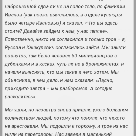
Ala Savasheviсh
наброшенной едва ли не на голое тело, по фамилии
Broń i chroń
Иванов (как позже выяснилось, в отделе культуры
2023 – 2024. solo show, exhibition
было четыре Ивановых) и сказал: «Что вы здесь
1+1=1, Mikhail Gulin, Antonina Slobodchikova
стоите? Давайте зайдем к нам, у нас теплее».
Café Belarus II: Kassandra
Естественно, никто не согласился и только трое – я,
Komplex
Русова и Кашкуревич согласились зайти. Мы зашли
2023. exhibition
вовнутрь, там было человек 50 милиционеров с
дубинками и в касках, чуть ли не в бронежилетах, и
Haim Soutine (Chaïm Soutine)
Chaïm Soutine. Against the
начали выяснять, кто мы такие и чего хотим. Мы
Current
объяснили, в чем дело, и нам сказали: «Ладно,
2023 – 2024. solo show
приходите завтра – мы разберемся. А сегодня
расходитесь».
Andrei Loginov
Charomushki Odyssey
Мы ушли, но назавтра снова пришли, уже с большим
2023. exhibition
количеством людей, потому что поняли, что никого
не арестовали. Мы подошли к горкому, и трое из нас
Jura Shust
Coniferous Succession
ушли на переговоры. Нас завели в маленький