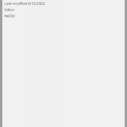
Last modified
6/13/2023
results of the year
Editor:
INDEX
1948 год
results of the year
1952 год
results of the year
1953 год
results of the year
1954 год
results of the year
1958 год
results of the year