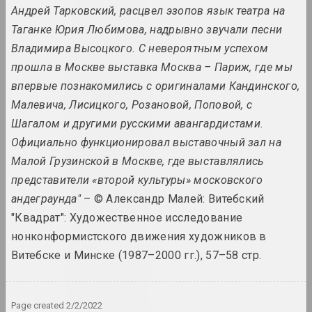
Андрей Тарковский, расцвел эзопов язык театра на
1940 год
Таганке Юрия Любимова, надрывно звучали песни
results of the year
Владимира Высоцкого. С невероятным успехом
прошла в Москве выставка Москва – Париж, где мы
1941 год
впервые познакомились с оригиналами Кандинского,
results of the year
Малевича, Лисицкого, Розановой, Поповой, с
Шагалом и другими русскими авангардистами.
1943 год
Официально функционировал выставочный зал на
results of the year
Малой Грузинской в Москве, где выставлялись
представители «второй культуры» московского
1944 год
андеграунда"
– © Александр Малей: Витебский
results of the year
"Квадрат": Художественное исследование
нонконформистского движения художников в
1945 год
Витебске и Минске (1987–2000 гг.), 57–58 стр.
results of the year
Page created
2/2/2022
1947 год