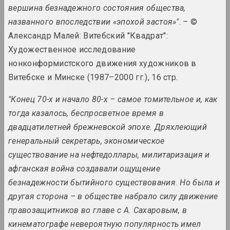
1929 год
вершина безнадежного состояния общества,
results of the year
названного впоследствии «эпохой застоя»"
. – ©
Александр Малей: Витебский "Квадрат":
1930 год
Художественное исследование
results of the year
нонконформистского движения художников в
Витебске и Минске (1987–2000 гг.), 16 стр.
1931 год
results of the year
"Конец 70-х и начало 80-х – самое томительное и, как
тогда казалось, беспросветное время в
двадцатилетней брежневской эпохе. Дряхлеющий
1935 год
results of the year
генеральный секретарь, экономическое
существование на нефтедоллары, милитаризация и
афганская война создавали ощущение
1937 год
results of the year
безнадежности бытийного существования. Но была и
другая сторона – в обществе набрало силу движение
1938 год
правозащитников во главе с А. Сахаровым, в
results of the year
кинематографе невероятную популярность имел