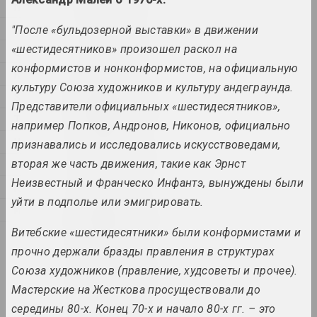
N
P
"После «бульдозерной выставки» в движении
1923 год
«шестидесятников» произошел раскол на
Q
results of the year
конформистов и нонконформистов, на официальную
R
культуру Союза художников и культуру андеграунда.
S
1924 год
Представители официальных «шестидесятников»,
results of the year
T
например Попков, Андронов, Никонов, официально
U
признавались и исследовались искусствоведами,
1926 год
вторая же часть движения, такие как Эрнст
V
results of the year
Неизвестный и Франческо Инфантэ, вынуждены были
К
уйти в подполье или эмигрировать.
М
1927 год
results of the year
С
Витебские «шестидесятники» были конформистами и
прочно держали бразды правления в структурах
1928 год
Союза художников (правление, худсоветы и прочее).
results of the year
Мастерские на Жесткова просуществовали до
середины 80-х. Конец 70-х и начало 80-х гг. – это