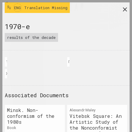
ENG
ENG
Translation Missing
research platform on belarusian contemporary
1970-е
art
results of the decade
JOURNAL
INDEX
15 сентября 1974 года на пустыре в Беляево под Москвой власти 
Петр Машеров в Мемориальном ком
NAMES
Художник Гавриил Ващенко в своей мастерской, 1977 год
TERMS
EVENTS
Associated Documents
ARTWORKS
DOCUMENTS
Minsk. Non-
Alexandr Maley
conformism of the
Vitebsk Square: An
INFO
1980s
Artistic Study of
the Nonconformist
book