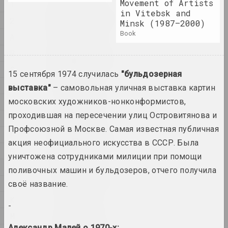
Movement of Artists
1
1
1902 год
in Vitebsk and
2
Minsk (1987–2000)
results of the year
book
A
B
1918 год
results of the year
C
15 сентября 1974 случилась
"бульдозерная
D
выставка"
– самовольная уличная выставка картин
1919 год
московских художников-нонконформистов,
E
results of the year
проходившая на пересечении улиц Островитянова и
É
Профсоюзной в Москве. Самая известная публичная
F
1920 год
акция неофициального искусства в СССР. Была
results of the year
G
уничтожена сотрудниками милиции при помощи
H
поливочных машин и бульдозеров, отчего получила
1921 год
I
своё название.
results of the year
K
-
M
1922
Александр Малей о 1970-х:
results of the year