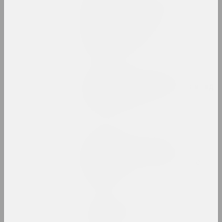
Традиционное искусство
Беларуси: как оно
сохраняется и
трансформируется в
современность
публикация
Уладзімір Зяленскі ў
"выжыванцы" з арнаментам ад
Руфіны Базловай
фотодокумент
Саша Рейзор
The Code of Presence:
Belarusian Protest
Embroideries and Textile
Patterns
публикация
Walera Martynchik.
Catalogue 1