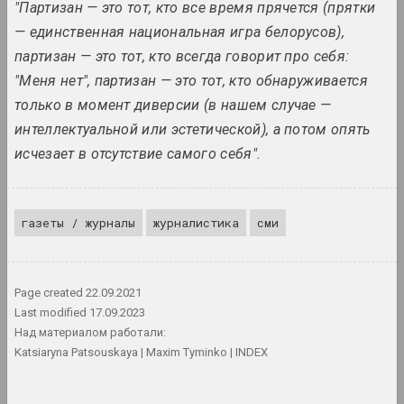
"Партизан — это тот, кто все время прячется (прятки
Гродно закрыли из-за доноса
— единственная национальная игра белорусов),
любительницы «русского
мира»
партизан — это тот, кто всегда говорит про себя:
публикация
"Меня нет", партизан — это тот, кто обнаруживается
только в момент диверсии (в нашем случае —
Chrysalis Mag, Александр Адамов
интеллектуальной или эстетической), а потом опять
Где-где? На пленэре!
«Здесь никого нет» как
исчезает в отсутствие самого себя".
часть пейзажа
публикация
газеты / журналы
журналистика
сми
Chrysalis Mag
Женщины беларусского
искусства. Наше прошлое и
настоящее
Page created
22.09.2021
публикация
Last modified
17.09.2023
Над материалом работали:
Katsiaryna Patsouskaya
Maxim Tyminko
INDEX
Reform.by
Институциональный распад,
подпольные сдвиги и