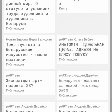
1998
дивный мир. О
х
открыли свои мастерские для
статусе и условиях
публики. В фестивале также
книга
1997
труда художника и
приняли участие белорусские
1996
художницы в
художники.
Беларуси
публикация
1995
публикация
1994
Первый фестиваль
Новая Европа, Вера Залуцкая
pARTisan, Ольга Бубич
белорусского современного
1993
Тема пустоты в
АНАТОМІЯ. ІДЭАЛЬНАЕ
искусства «Самасей»
беларусском
ЦЕЛА»: АДКАЗЫ НА
1992
пуб
искусстве - после
ШЛЯХУ ПОШУКУ
1991
выставки
публикация
Умер Юрий Абдурахманов,
публикация
1990
искусствовед, который
1989
вернул Хаима Сутина и
pARTisan
pARTisan, Андрей Дурейко
Шрага Царфина в круг
Экспазiцыя арт-
Беларускія мастакі
1988
общения Смиловичей
праэкта XXY
за мяжой: лістапад
1987
публикация
2013
публикация
публикация
1986
2024
1985
pARTisan, Андрей Дурейко
pARTisan, Андрей Дурейко
ИншиЯ (ІншыЯ / Другие)
Беларусские
Беларусские