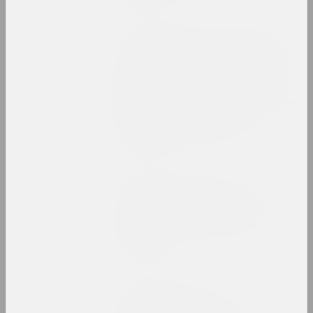
Chrysalis Mag, Арт-Беларусь (галерея)
Кто ты без своего Малевича?
Ну… живописец, график,
иллюстратор. Как Лев Юдин
познакомился с Малевичем,
зачем ездил в НКВД и почему
не попал на свою
персональную выставку
публикация
Статус, Алена Чехович
Кураторы, библиотекари,
тунеядцы: наш правовой
статус, разъяснённый
юристкой
публикация
ZBOR, Алексей Толстов
Михаил Гулин: акции "Я