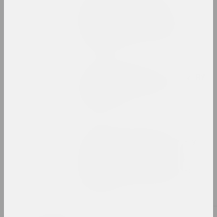
Торгуя "Последней
диктатурой Европы":
экзотизация Беларуси в
современном искусстве
публикация
Мистецький Арсенал
Exhibition booklet: "EVERY
DAY. ART. SOLIDARITY.
RESISTANCE"
издание
Afterimage, Ольга Копёнкина
Exhibition Review: Every
Day. Art. Solidarity.
Resistance. Mystetskiy
Arsenal. Kyiv, Ukraine:
May 3–June 6, 2021
публикация