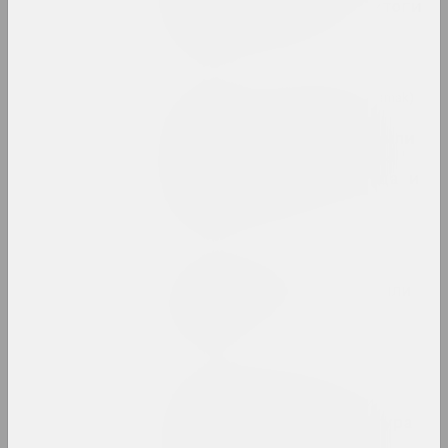
международный успех: итоги
года в искусстве
публикация
syg.ma, Юлий Ильющенко (Karen Karnak)
Искусство, требующее
внимания (и времени), или
некоторые комментарии к
работам Семена Мотолянца и
Алины Халитовой
публикация
Статус, Ольга Бубич
История одного двора, или
помнить всё
публикация
e-flux, Алексей Борисёнок
Квир-темпоральность и
протестная инфраструктура
в Беларуси, 2020–2022