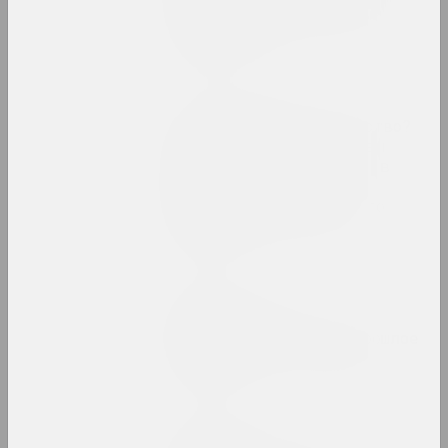
годы: краткий музейный
путеводитель
публикация
FIELD, Ольга Копёнкина
Нет времени на искусство?
Стратегии отрицания в
беларусском искусстве в
период
антиправительственного
восстания 2020 года
публикация
Chrysalis Mag
Парижская школа и
современность: как прошлое
становится настоящим?
публикация
Chrysalis Mag