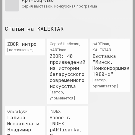
публикация
серия выставок, конкурсная программа
Андрей Дурейко
Беларусское искусство за
Статьи на KALEKTAR
рубежом: апрель 2023
цикл "Беларусское искусство за рубежом"
ZBOR интро
Сергей Шабохин,
pARTisan,
[ посвящение ]
pARTisan
KALEKTAR
Андрей Дурейко
ZBOR: 40
Выставка
Беларусское искусство за
произведений
"Минск.
рубежом: май 2023
из истории
Нонконформизм
публикация
беларусского
1980-х"
современного
[ автор,
искусства
организатор ]
Андрей Дурейко
[ автор,
Беларусское искусство за
упоминается ]
рубежом: март 2023
публикация
Ольга Бубич
INDEX
Галина
Новое в
Chrysalis Mag, Пелагея Кудин
Москалёва и
INDEX:
Захар Кудин
Владимир
pARTisanka,
публикация