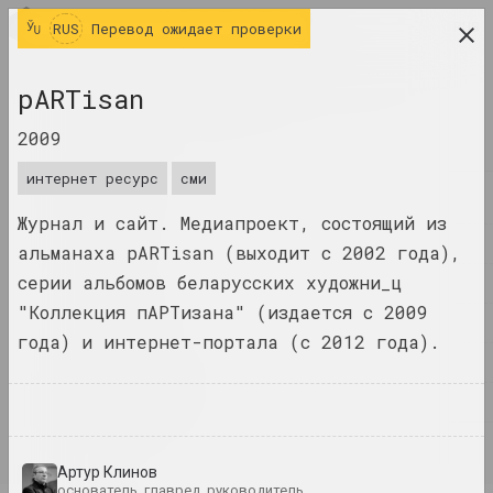
RUS
RUS
Перевод ожидает проверки
исследовательская платформа беларусского
pARTisan
современного искусства
2009
ЖУРНАЛ
интернет ресурс
сми
ИНДЕКС
Журнал и сайт. Медиапроект, состоящий из
ИМЕНА
альманаха pARTisan (выходит с 2002 года),
серии альбомов беларусских художни_ц
ТЕРМИНЫ
"Коллекция пАРТизана" (издается с 2009
СОБЫТИЯ
года) и интернет-портала (c 2012 года).
ПРОИЗВЕДЕНИЯ
ДОКУМЕНТЫ
ИНФО
Артур Клинов
основатель, главред, руководитель