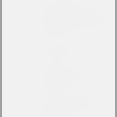
Статус, Надя Саяпина
Беларусская энтропия: так
же необратимо, как тяжело
засунуть обратно в тюбик
зубную пасту
публикация
Статус, Владимир Грамович
В поисках статуса
публикация
ZНЯТА, Валерий Ведренко
Владимир Парфенок: престиж
фотографии
публикация
Ким. Великий прохожий. Ким
Хадеев и белорусский
андерграунд
публикация