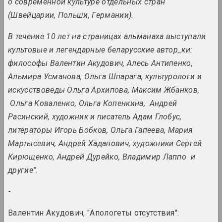
о современной культуре отдельных стран
Барысёнак – пра афекты
2020-га, палітычныя архівы
(Швейцарии, Польши, Германии).
і выставы-даследаванні
публикация
В течение 10 лет на страницах альманаха выступали
культовые и легендарные беларусские автор_ки:
Chrysalis Mag
философы Валентин Акудович, Алесь Антипенко,
Ар брют — искусство только
Альмира Усманова, Ольга Шпарага, культурологи и
душевнобольных и
маргиналов? Разбираемся на
искусствоведы Ольга Архипова, Максим Жбанков,
примере творчества А.Р.Ч
Ольга Коваленко, Ольга Копенкина, Андрей
публикация
Расинский, художник и писатель Адам Глобус,
литераторы Игорь Бобков, Ольга Гапеева, Мария
Chrysalis Mag, Алексей Кузьмич (младший)
Мартысевич, Андрей Хаданович, художники Сергей
Время действовать:
акционизм, перформанс,
Кирющенко, Андрей Дурейко, Владимир Лаппо и
активизм. Часть 2 акционизм
другие"
.
vs перформанс
публикация
-
Белсат
Валентин Акудович, "Апологеты отсутствия":
Выставку скульптур в