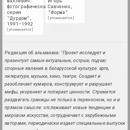
Шахлевич:
Игорь
фотографическая
Савченко,
серия
"Форма"
Статус, Дита Войт
"Дурдом",
[ упоминается ]
Мимикрия. Почти белое, но
1991–1992
не белое
[ упоминается ]
публикация
2022
Редакция об альманахе:
"Проект исследует и
Reform.by, Светлана Станкевич
"Волонтеры для них в
презентует самые актуальные, острые, подчас
диковинку". Специальный
спорные явления в беларусской культуре: арте,
репортаж Reform.by о
литературе, музыке, кино, театре. Создает и
беларусских "стюардессах" и
украинских беженцах на
разоблачает кумиров, конструирует и разрушает
польской границе
мифы, укореняет и попирает ценности. Стремится
публикация
раздвигать границы не только в переносном, но и в
прямом смысле: отслеживает новые тенденции в
Reform.by
"Ёсць тое, што нельга
мировом искусстве, сотрудничает с зарубежными
зруйнаваць і немагчыма
авторами, периодически издает специальные выпуски
адсекчы": куратар Аляксей