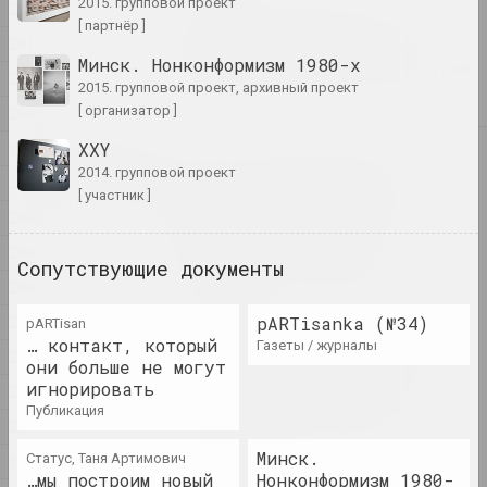
2015. групповой проект
2012
Памяць, прапаганда і
[ партнёр ]
2011
штучны інтэлект. Вынікі
Минск. Нонконформизм 1980-х
года ў візуальным мастацтве
2010
2015. групповой проект, архивный проект
публикация
[ организатор ]
2009
2008
XXY
2025
«Запіс спробаў знайсці
2014. групповой проект
2007
сябе»: выстава «Межы
[ участник ]
прысутнасці» двух
2006
беларускіх аўтараў
2005
адкрылася ў Варшаве
Сопутствующие документы
публикация
2004
2003
pARTisanka (№34)
pARTisan
Белорусская художница Алла
… контакт, который
газеты / журналы
2002
Савашевич удостоена
они больше не могут
престижной Вроцлавской
игнорировать
2001
художественной премии.
публикация
2000
публикация
Минск.
Статус, Таня Артимович
1999
…мы построим новый
Нонконформизм 1980-
В Дюссельдорфе художники