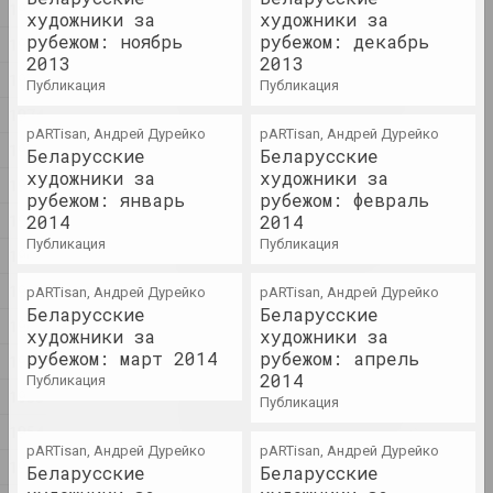
"Рэжыму так небяспечныя
1982
художники за
художники за
маста_чкі і журналіст_кі,
рубежом: ноябрь
рубежом: декабрь
1977
таму што яны вучаць
2013
2013
крытычнаму мысленню". Як
1976
публикация
публикация
цяпер размаўляць пра
1974
важнае праз мастацтва
pARTisan, Андрей Дурейко
pARTisan, Андрей Дурейко
публикация
1972
Беларусские
Беларусские
художники за
художники за
1971
"Фатаграфія — гэта лад
рубежом: январь
рубежом: февраль
жыцця". Вытрымкі з інтэрв’ю
1970
2014
2014
Уладзіміра Парфянка і
публикация
публикация
1969
фатаграфіі ягонага
аўтарства
1962
pARTisan, Андрей Дурейко
pARTisan, Андрей Дурейко
публикация
Беларусские
Беларусские
1960
художники за
художники за
рубежом: март 2014
рубежом: апрель
1958
Андрей Дурейко
2014
публикация
Беларусское искусство:
1956
публикация
будущее, вооруженное
инструментами прошлого
1954
pARTisan, Андрей Дурейко
pARTisan, Андрей Дурейко
публикация
1953
Беларусские
Беларусские