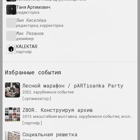
2026
2026
Таня Артимович
«Sense of Safety»:
2025
редакторка
белорусско-украинский
Лия Киселёва
2024
проект о Харькове — в
редакторка, корректорка
финале премии имени
2023
Мак Рязанов
Шевченко.
дизайнер
публикация
2022
KALEKTAR
партнёр
2021
Семен Герус
2020
В Национальном музее
открылась выставка,
Избранные события
2019
посвященная столетию со дня
2018
рождения Семёна Геруса
Лесной марафон / pARTisanka Party
публикация
2017
2022. зарубежное событие
[ организатор ]
2016
Зарубежные берега:
ZBOR. Конструируя архив
глобальные и локальные
2015
2015. масштабная выставка, зарубежное событие, исследовательский проект, архивный проект
проекции белорусского
2014
[ партнёр ]
искусства
публикация
2013
Социальная решетка