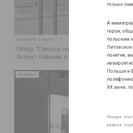
только эми
А иммиграц
герои, общ
польским 
Лизавета Стецко
Литовское 
Обзор: "Смотрю на Беларусь и думаю – 
понятия, м
Аспект тюрьмы в беларусском искусств
невероятно
Польши и Б
Интервью
полифонию 
XX веке, та
Лекция Оль
рамках клу