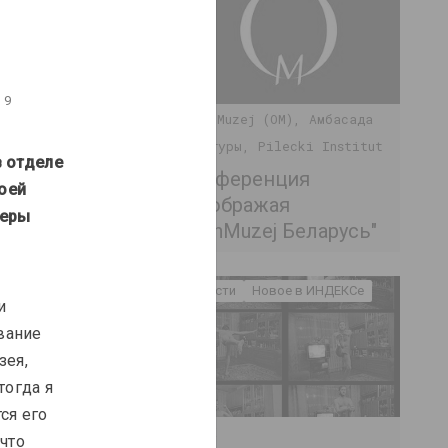
19
Open Muzej (OM), Амбасада
Культуры, Pilecki Institut
в отделе 
Конференция
оей 
"Воображая
еры 
OpenMuzej Беларусь"
Новости
Новое в ИНДЕКСе
и 
вание 
ея, 
огда я 
ся его 
INDEX
что 