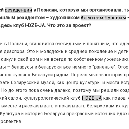
й 
резиденции
 в Познани, которую мы организовали, ты
ошлым резидентом – художником 
Алексеем Лунёвым
 
десь клуб I-DZE-JA. Что это за проект?
 в Познани, становится очевидным и понятным, что зде
я диаспора. Это и молодежь и среднее поколение и дети
кинули свой дом и не всегда по собственному желанию.
мы – беларусы и беларуски все немного “раненые”. Ото
очется кусочек Беларуси рядом. Первая мысль которая пр
Камилла Арутюнян, София Садовская
То, что
вать беларусский музей, как центр культуры и места вст
Обзор: "Искусство как место вст
. Но до этого пока очень далеко, поэтому мы решили соз
еделами
в истории беларусского совреме
кий салон, культурологический клуб 
I-DZE-JA
 как повод,
искусства"
 вместе и рассказывать и показывать беларус:кам их кул
 Культура и история Беларуси прекрасный источник вдох
рспектив.
Интервью