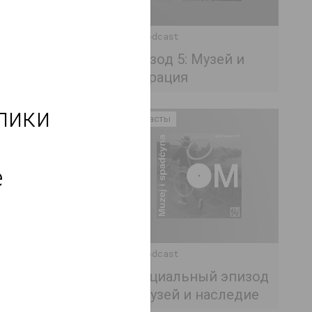
OM Podcast
Эпизод 5: Музей и
миграция
лики 
Подкасты
 
 
OM Podcast
усстве. Часть
оизведений до
Специальный эпизод
1: Музей и наследие