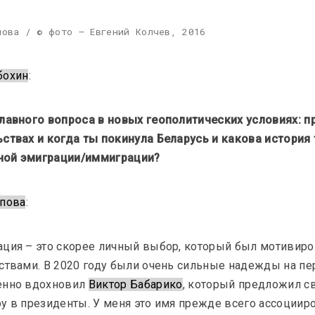
Подкасты
пова / © фото – Евгений Колчев, 2016
бохин
:
лавного вопроса в новых геополитических условиях: пр
ствах и когда ты покинула Беларусь и какова история 
ой эмиграции/иммиграции?
OM Podcast
Эпизоды 6 и 7: Музей и войны
ипова
:
Подкасты
ция – это скорее личный выбор, который был мотивиро
ствами. В 2020 году были очень сильные надежды на пе
енно вдохновил 
Виктор Бабарико
, который предложил с
у в президенты. У меня это имя прежде всего ассоцииро