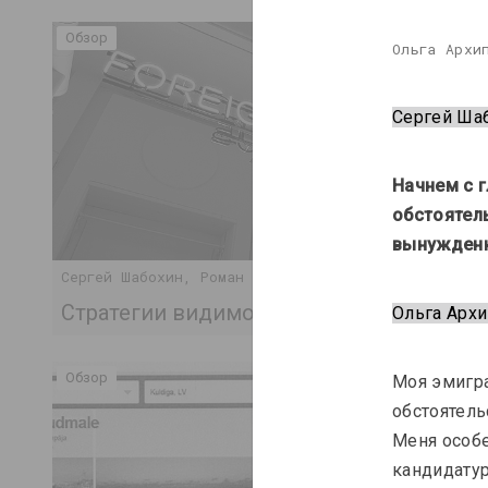
Обзор
Ольга Архи
Сергей Ша
Начнем с г
обстоятель
вынужденн
Сергей Шабохин, Роман Троцюк
Стратегии видимости в эпоху изгнания
Ольга Арх
Обзор
Моя эмигра
обстоятель
Меня особ
кандидатур