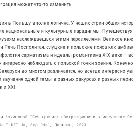
грация может что-то изменить.
ия в Польшу вполне логична. У наших стран общая истор
ие национальные и культурные парадигмы. Путешествуя 
Biuro Wystaw, Фонд польского современного
музеям наслаждаешься этими параллелями: Великое кня
KALEKTAR
и Речь Посполитая, слуцкие и польские пояса как амби
тюрьма.
"Teraz / Зараз": презентации белар
ифология сарматизма и идеалы романтизма XIX века – вс
е"
художни:ц, проживающих в Поль
 интересно наблюдать с польской точки зрения. Конечно,
еларуси во многом различается, но всегда интересно ув
Обзор
звучания одной темы в разных ракурсах и разных период
к и XXI. 
ги Архиповой "Без границ: абстракционизм в искусстве Бе
ба I-DZE-JA, бар "Мы", Познань, 2023