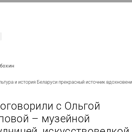
ИНФО
бохин
льтура и история Беларуси прекрасный источник вдохновени
Обзор
оговорили с Ольгой 
повой – музейной 
удницей, искусствоведкой,