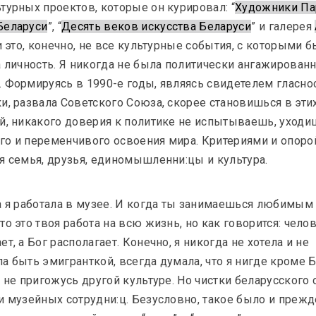
турных проектов, которые он курировал: “
Художники П
Беларуси
”, “
Десять веков искусства Беларуси
” и галерея 
 и это, конечно, не все культурные события, с которыми б
а личность. Я никогда не была политически ангажирован
OM Podcast
 Формируясь в 1990-е годы, являясь свидетелем гласнос
и, развала Советского Союза, скорее становишься в эти
3 и 4 эпизоды: Музей и сообщест
й, никакого доверия к политике не испытываешь, уходиш
о и переменчивого освоения мира. Критериями и опоро
Эссе
я семья, друзья, единомышленни:цы и культура. 
а я работала в музее. И когда ты занимаешься любимым 
то это твоя работа на всю жизнь, но как говорится: челов
т, а Бог располагает. Конечно, я никогда не хотела и не 
а быть эмигранткой, всегда думала, что я нигде кроме 
и не пригожусь другой культуре. Но чистки беларусского
и музейных сотрудни:ц. Безусловно, такое было и прежд
KALEKTAR, Андрей Дурейко
тики в