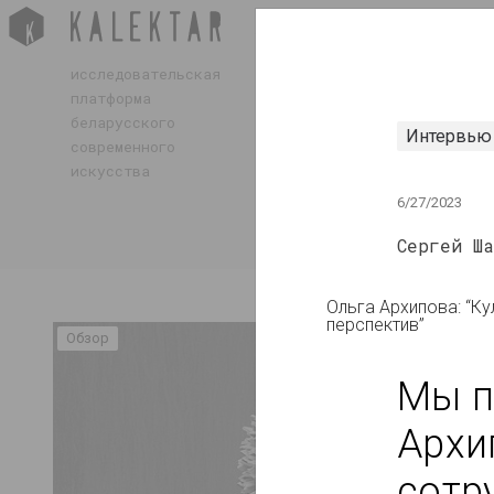
ЖУРНАЛ
ИНДЕКС
ИМЕНА
исследовательская
платформа
ТЕРМИНЫ
беларусского
Интервью
современного
СОБЫТИЯ
искусства
ПРОИЗВЕДЕНИЯ
6/27/2023
ДОКУМЕНТЫ
Сергей Ша
Ольга Архипова: “Ку
перспектив”
Обзор
Мы п
Архи
сотр