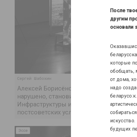
После твое
другим пр
основали з
Оказавшись
беларусска
которые по
обобщать, 
Сергей Шабохин
от дома, х
Алексей Борисёнок и Антонина Стебур: "
надо созда
нарушено, становится осязаемым.
беларусо:к
Инфраструктуры и солидарность за пр
артистичес
постсоветских условий"
собираться
искусство.
будущих пе
Эссе