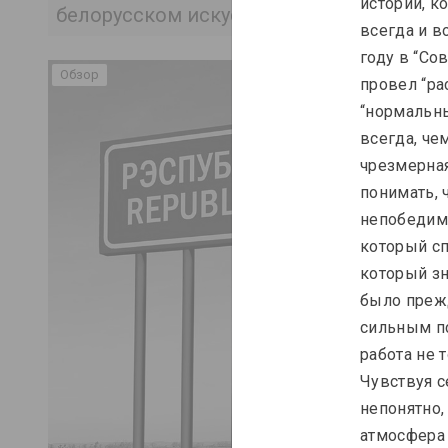
истории, к
белорусском искусстве
всегда и в
году в “Со
Обзор
провел “ра
“нормальны
всегда, че
чрезмерная
понимать, 
непобедимо
который сп
который зн
было прежд
сильным пс
работа не 
Чувствуя с
непонятно,
атмосфера 