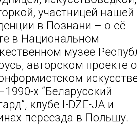
торкой, участницей нашей 
денции в Познани – о её 
те в Национальном 
жественном музее Респуб
русь, авторском проекте о
онформистском искусстве
–1990-х “Беларусский 
ард”, клубе I-DZE-JA и 
Лизавета Стецко
. Часть
Опыт миграции в беларусском иск
инах переезда в Польшу.
осле
1. Теория, история и примеры пр
актики
2010