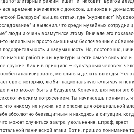
огда тоталитарный режим “ищет” и “находит” врагов везде
Итоги 2023 года
о все времена начинается с доносов, шпионов и домысло
ветской Беларуси” вышла статья, где “журналист” Муково
Резиденции
Новости
Новости
сследование” и выяснил, что среди музейных сотрудни:ц 
е” люди и очень возмутился этому. Вначале это показал
м-то нелепым и просто смешным: беспочвенные обвинен
 подозрительность и надуманность. Но, постепенно, нач
что именно работни:цы культуры и есть самое сильное и 
INDEX
е оружие. Как и в принципе – культурный человек, чело
Новое в
особен анализировать, мыслить и делать выводы. Челов
Резиденция KALEKTAR
Пушкин,
ает свою историю, любит национальную культуру и поним
Новая резидентка:
группа 
е и что может быть в будущем. Конечно, для меня это 
Таша Кацуба
другие
ихологическим потрясением. Ты начинаешь понимать, чт
то, что никому не нужна, но и опасна для официальной вла
ебя абсолютно беззащитным и находясь в ситуации, когд
Анонсы
 что может случиться завтра: увольнение, штраф, арест – 
тотальной панической атаки. Вот и, пришло понимание тог