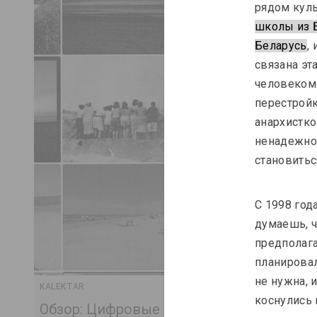
рядом куль
школы из 
Беларусь
,
связана эт
человеком.
перестройк
анархистко
ненадежног
становитьс
С 1998 год
думаешь, ч
предполагае
планировал
не нужна, 
KALEKTAR
коснулись 
Обзор: Цифровые художественные прак