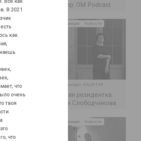
. Все как 
Тизер: ОM Podcast
в. В 2021 
зчик 
ИНДЕКС
Резиденции
Новости
есть 
ось как 
ия, 
инаешь 
век, 
 INDEX: Алесь
ек, 
Резиденция KALEKTAR
 Захар Кудин,
ает, что 
"Бергамот" и
Новая резидентка:
было очень 
Тоня Слободчикова
о твоя 
сти. 
а 
Резиденции
Новости
это 
о, что 