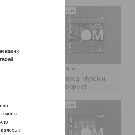
Подкасты
и каких 
твоей 
OM Podcast
2 эпизод: Музей и
(не)формат
Подкасты
ван 
ремены. 
вою 
валось с 