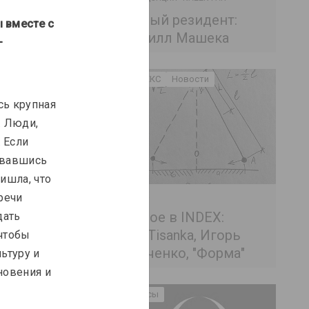
Новый резидент:
 вместе с 
Кирилл Машека
– 
ИНДЕКС
Новости
сь крупная 
. Люди, 
 Если 
рвавшись 
ишла, что 
INDEX
речи 
речи. Инклюзия
Новое в INDEX:
дать 
нного
pARTisanka, Игорь
 чтобы 
Савченко, "Форма"
ьтуру и 
новения и 
Анонсы