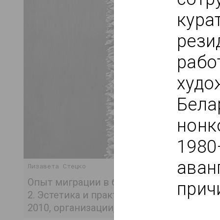
кура
рези
рабо
худо
Бела
нонк
1980
аванг
Лизавета Стецко
Опыт миграции в беларусском искусстве
прич
2. Эстетика и практики произведений п
2010, организации, транскультурные пр