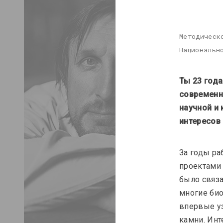
Методическ
Национальн
Ты 23 года
современн
научной и 
интересов 
За годы ра
проектами
было связа
многие био
впервые у
камни. Инт