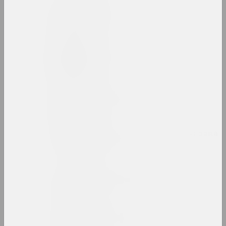
Людвіг Асецкі
мастак
Ісаак Аскназій
мастак
Аркадзь Астаповіч
мастак, выкладчык
Зінаіда Астаповіч-Бачарава
мастачка, выкладчыца
Яўген Ацецкі
фатограў, фотажурналіст
Алексантэры Ахола-Вало
мастак, філосаў