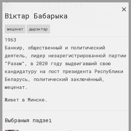
BEL
Віктар Бабарыка
даследчая платформа беларускага сучаснага
мастацтва
мецэнат
дырэктар
ЧАСОПІС
1963
Банкир, общественный и политический
ІНДЭКС
деятель, лидер незарегистрированной партии
"Разам", в 2020 году выдвигавший свою
ІМЁНЫ
кандидатуру на пост президента Республики
ТЭРМІНЫ
Беларусь, политический заключённый,
ПАДЗЕІ
меценат.
ТВОРЫ
Живет в Минске.
ДАКУМЕНТЫ
ІНФА
Выбраныя падзеі