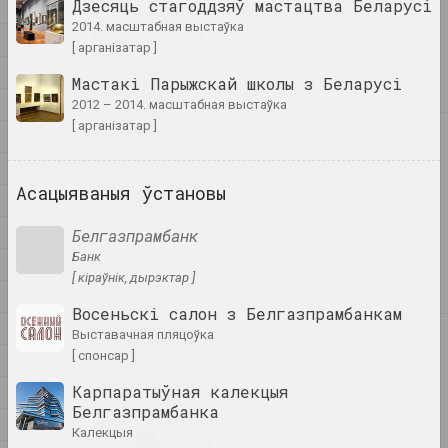
Дзесяць стагоддзяў мастацтва Беларусі
1
1
1+1=1
2014. масштабная выстаўка
4
дуэт
[ арганізатар ]
А
Мастакі Парыжскай школы з Беларусі
Б
2012 – 2014. масштабная выстаўка
[ арганізатар ]
В
4
4–63
Г
аб'яднанне
Асацыяваныя ўстановы
Д
400 квадратаў
Е
Белгазпрамбанк
галерэя
Банк
Ж
[ кіраўнік, дырэктар ]
З
Восеньскі салон з Белгазпрамбанкам
І
выставачная пляцоўка
А
a.r.
[ спонсар ]
К
група
Карпаратыўная калекцыя
Л
Белгазпрамбанка
М
А.Р.Ч.
калекцыя