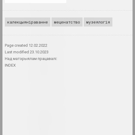
Alexey Shlyk & Ben Van
den Berghe
калекцыяніраванне
меценатство
музеялогія
дуэт
Леў Алімаў
Page created
12.02.2022
мастак
Last modified
23.10.2023
Над матэрыялам працавалі:
Аліна і Джэф Блюміс
INDEX
дуэт
Юрый Алісевіч
мастак
Казімір Альхімовіч
мастак