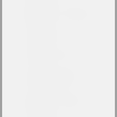
Міхаіл Анемпадыстаў
мастак, фатограў, дызайнер, паэт, культур
Анатоль Анікейчык
мастак, выкладчык
Андрэй Анро
мастак, фатограў, пісьменнік
Antiwarcoalition.art
(платформа)
інтэрнэт рэсурс
Ірына Ануфрыева
мастачка, перформерка