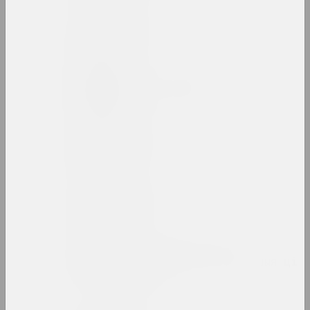
Анатоль Арцімовіч
мастак
Таня Арцімовіч
даследчыца, аўтарка, куратарка
Аршыца
аб'яднанне
Аршыца
аб'яднанне
Асацыяцыя творчай
інтэлігенцыі (Асацыяцыя ці
АТІ)
аб'яднанне