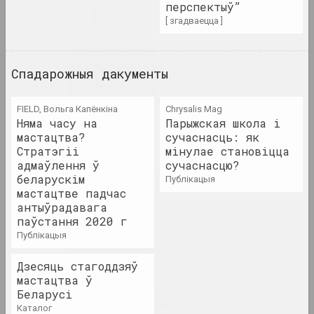
Я
перспектыў”
Air Berlin Alexanderplatz
[ згадваецца ]
даследчая інстытуцыя, рэзідэнцыя, культ
Акадэмія
Спадарожныя дакументы
выставачная пляцоўка, галерэя
FIELD, Вольга Капёнкіна
Chrysalis Mag
Раман Аксёнаў
Няма часу на
Парыжская школа і
мастацтва?
мастак
сучаснасць: як
Стратэгіі
мінулае становіцца
адмаўлення ў
сучаснасцю?
Уладзімер Акулаў
беларускім
публікацыя
мастацтве падчас
мастак
антыўрадавага
паўстання 2020 г
Аляксандр Акуцыёнак
публікацыя
мастак
Дзесяць стагоддзяў
мастацтва ў
Алена Аладава
Беларусі
мастацтвазнаўка
каталог