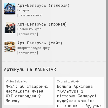
мастак, пісьменнік, музыкант
Н
Арт-Беларусь (галерэя)
О
галерэя
A&V Art Gallery
[ сазаснавальнік ]
П
галерэя
Арт-Беларусь (прэмія)
Р
прэмія, конкурс
С
Віктар Аберамак
[ арганізатар ]
мастак
Т
Арт-Беларусь (сайт)
У
інтэрнэт рэсурс, архіў
Ціхан Абрамаў
[ арганізатар ]
Ў
мастак
Ф
Артыкулы на KALEKTAR
Х
Аляксандр Адамаў
мастак, крытык , сцэнограф
Ц
Viktor Babariko
Сяргей Шабохін
М-21: аб стварэнні
Вольга Архіпава:
Ч
мастацкага музея
“Культура і
Заір Азгур
Ш
XXI стагоддзя ў
гісторыя Беларусі
мастак
Менску
цудоўная крыніца
Ю
натхнення і будучых