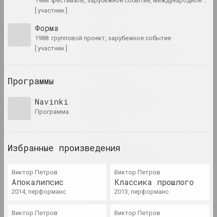
1988. фестиваль, зарубежное событие, международное событие
публикация
[ участник ]
Форма
Андрей Дурейко
1988. групповой проект, зарубежное событие
Беларусское искусство за
[ участник ]
рубежом: апрель 2023
цикл "Беларусское искусство за рубежом"
Программы
Андрей Дурейко
Беларусское искусство за
Navinki
рубежом: май 2023
программа
публикация
Андрей Дурейко
Избранные произведения
Беларусское искусство за
рубежом: март 2023
публикация
Виктор Петров
Виктор Петров
Aпокалипсис
Классика прошлого
2014, перформанс
2013, перформанс
Chrysalis Mag, Пелагея Кудин
Захар Кудин
Виктор Петров
Виктор Петров
публикация