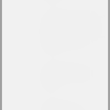
Chrysalis Mag, Арт-Беларусь (галерея)
Кто ты без своего Малевича?
Ну… живописец, график,
иллюстратор. Как Лев Юдин
познакомился с Малевичем,
зачем ездил в НКВД и почему
не попал на свою
персональную выставку
публикация
Статус, Алена Чехович
Кураторы, библиотекари,
тунеядцы: наш правовой
статус, разъяснённый
юристкой
публикация
ZBOR, Алексей Толстов
Михаил Гулин: акции "Я