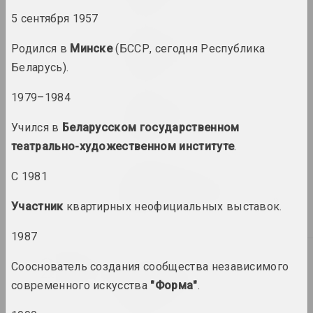
каталог
5 сентября 1957
Walera Martynchik.
Родился в
Минске
(БССР, сегодня Республика
Catalogue 2
Беларусь).
каталог
1979–1984
Walera Martynchik.
Catalogue 3
Учился в
Беларусском государственном
каталог
театрально-художественном институте
.
Валерий Мартынчик
С 1981
Walera Martynchik.
Reconstruction of events
Участник
квартирных неофициальных выставок.
книга
1987
2021
Сооснователь создания сообщества независимого
Галина Васильева
Витебский авангард в
современного искусства
"Форма"
.
действии
книга