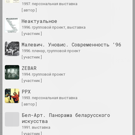
"Рэжыму так небяспечныя
1982
1997. персональная выставка
маста_чкі і журналіст_кі,
[ автор ]
1977
таму што яны вучаць
крытычнаму мысленню". Як
Неактуальное
1976
цяпер размаўляць пра
1996. групповой проект, выставка
1974
важнае праз мастацтва
[ участник ]
публикация
1972
Малевич. Уновис. Современность '96
1971
1996. пленэр, групповой проект
"Фатаграфія — гэта лад
[ участник ]
жыцця". Вытрымкі з інтэрв’ю
1970
Уладзіміра Парфянка і
ZEBAR
1969
фатаграфіі ягонага
1994. групповой проект
аўтарства
1962
[ участник ]
публикация
1960
РРХ
1993. персональная выставка
1958
Андрей Дурейко
[ автор ]
Беларусское искусство:
1956
будущее, вооруженное
Бел-Арт. Панорама беларусского
инструментами прошлого
1954
искусства
публикация
1953
1991. выставка
[ участник ]