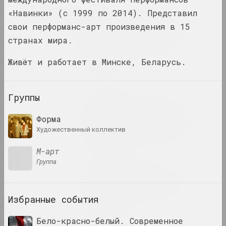
2026
2026
«Навинки» (с 1999 по 2014). Представил
«Sense of Safety»:
2025
свои перформанс-арт произведения в 15
белорусско-украинский
2024
проект о Харькове — в
странах мира.
финале премии имени
2023
Шевченко.
Живёт и работает в Минске, Беларусь.
публикация
2022
2021
Семен Герус
Группы
2020
В Национальном музее
открылась выставка,
2019
Форма
посвященная столетию со дня
художественный коллектив
2018
рождения Семёна Геруса
публикация
2017
М-арт
группа
2016
Зарубежные берега:
глобальные и локальные
2015
проекции белорусского
2014
Избранные события
искусства
публикация
2013
Бело-красно-белый. Современное