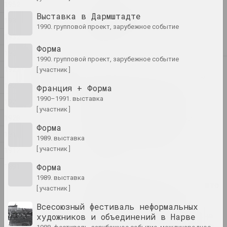
1952
Сергей Шабохин
Выставка в Дармштадте
Milestones in Pinhole
1937
1990. групповой проект, зарубежное событие
Photography
1932
лекция
Форма
1930
1990. групповой проект, зарубежное событие
2023
1927
[ участник ]
Национальный художественный музей
1925
Франция + Форма
Республики Беларусь
"Бабочка с пламенными
1990–1991. выставка
1921
крыльями". феномен
[ участник ]
творчества белорусской
1920
Форма
художницы Зинаиды
1919
Астапович-Бочаровой
1989. выставка
публикация
[ участник ]
1912
1891
Форма
Reform.by
1989. выставка
"Я расказваю і пра тое, што
[ участник ]
цяпер адбываецца ў
калоніях і турмах":
Всесоюзный фестиваль неформальных
мастачка Марына Напрушкіна
художников и объединений в Нарве
аб сваёй выставе ў Берліне