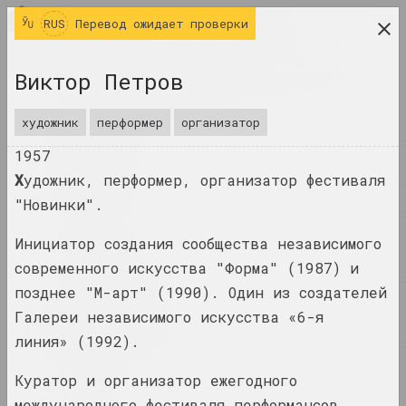
RUS
RUS
Перевод ожидает проверки
исследовательская платформа беларусского
Виктор Петров
современного искусства
ЖУРНАЛ
художник
перформер
организатор
1957
ИНДЕКС
Х
удожник, перформер, организатор фестиваля
ИМЕНА
"Новинки".
ТЕРМИНЫ
Инициатор создания сообщества независимого
СОБЫТИЯ
современного искусства "Форма" (1987) и
позднее "М-арт" (1990). Один из создателей
ПРОИЗВЕДЕНИЯ
Галереи независимого искусства «6-я
ДОКУМЕНТЫ
линия» (1992).
ИНФО
Куратор и организатор ежегодного
международного фестиваля перформансов