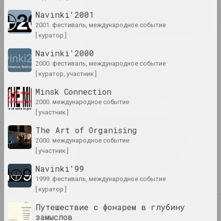
1998
открыли свои мастерские для
Navinki'2001
публики. В фестивале также
1997
2001. фестиваль, международное событие
приняли участие белорусские
1996
[ куратор ]
художники.
публикация
1995
Navinki'2000
2000. фестиваль, международное событие
1994
Первый фестиваль
[ куратор, участник ]
белорусского современного
1993
Minsk Сonnection
искусства «Самасей»
1992
2000. международное событие
пуб
[ участник ]
1991
Умер Юрий Абдурахманов,
The Art of Organising
1990
искусствовед, который
2000. международное событие
1989
вернул Хаима Сутина и
[ участник ]
Шрага Царфина в круг
1988
общения Смиловичей
Navinki'99
1987
публикация
1999. фестиваль, международное событие
[ куратор ]
1986
2024
Путешествие с фонарем в глубину
1985
ИншиЯ (ІншыЯ / Другие)
замыслов