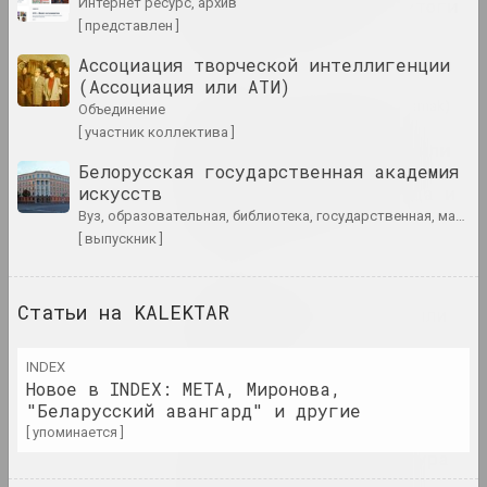
интернет ресурс, архив
международный успех: итоги
года в искусстве
[ представлен ]
публикация
Ассоциация творческой интеллигенции
(Ассоциация или АТИ)
syg.ma, Юлий Ильющенко (Karen Karnak)
объединение
Искусство, требующее
[ участник коллектива ]
внимания (и времени), или
Белорусская государственная академия
некоторые комментарии к
искусств
работам Семена Мотолянца и
Алины Халитовой
вуз, образовательная, библиотека, государственная, мастерская
публикация
[ выпускник ]
Статус, Ольга Бубич
Статьи на KALEKTAR
История одного двора, или
помнить всё
публикация
INDEX
Новое в INDEX: МЕТА, Миронова,
"Беларусский авангард" и другие
e-flux, Алексей Борисёнок
[ упоминается ]
Квир-темпоральность и
протестная инфраструктура
в Беларуси, 2020–2022