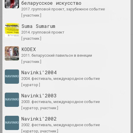
2012
беларусское искусство
Памяць, прапаганда і
2017. групповой проект, зарубежное событие
2011
штучны інтэлект. Вынікі
[ участник ]
года ў візуальным мастацтве
2010
публикация
Suma Sumarum
2009
2014. групповой проект
[ участник ]
2008
2025
«Запіс спробаў знайсці
KODEX
2007
сябе»: выстава «Межы
2011. беларусский павильон в венеции
прысутнасці» двух
2006
[ участник ]
беларускіх аўтараў
2005
адкрылася ў Варшаве
Navinki'2004
публикация
2004
2004. фестиваль, международное событие
[ куратор ]
2003
Белорусская художница Алла
Navinki'2003
2002
Савашевич удостоена
2003. фестиваль, международное событие
престижной Вроцлавской
2001
[ куратор, участник ]
художественной премии.
2000
публикация
Navinki'2002
2002. фестиваль, международное событие
1999
В Дюссельдорфе художники
[ куратор, участник ]