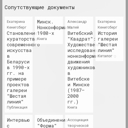
годы: краткий музейный
Сопутствующие документы
путеводитель
публикация
Минск.
Екатерина
Александр
Екатерина
Нонконформизм
Кенигсберг
Малей
Кенигсберг
FIELD, Ольга Копёнкина
Становление
1980-х
Витебский
История
Нет времени на искусство?
кураторства
"Квадрат":
галереи
книга
Стратегии отрицания в
современного
Художественное
"Шестая
беларусском искусстве в
искусства
исследование
линия"
период
в
нонконформистского
каталог
антиправительственного
Беларуси
движения
восстания 2020 года
в 1990-х
художников
публикация
гг. на
в
примере
Витебске
проектов
и Минске
Chrysalis Mag
галереи
(1987–
Парижская школа и
"Шестая
2000
современность: как прошлое
линия"
гг.)
становится настоящим?
публикация
книга
публикация
Интервью
Объединение
Ассоциация
Chrysalis Mag
с
"Форма"
творческой