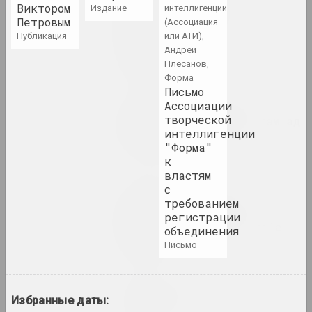
Традиционное искусство
Виктором
издание
интеллигенции
Беларуси: как оно
Петровым
(Ассоциация
сохраняется и
публикация
или АТИ),
трансформируется в
Андрей
современность
Плесанов,
публикация
Форма
Письмо
Ассоциации
Уладзімір Зяленскі ў
творческой
"выжыванцы" з арнаментам ад
интеллигенции
Руфіны Базловай
"Форма"
фотодокумент
к
властям
Саша Рейзор
с
The Code of Presence:
требованием
Belarusian Protest
регистрации
Embroideries and Textile
объединения
Patterns
письмо
публикация
Walera Martynchik.
Избранные даты:
Catalogue 1