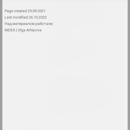
Торгуя "Последней
диктатурой Европы":
Page created
29.09.2021
экзотизация Беларуси в
Last modified
26.10.2022
современном искусстве
Над материалом работали:
публикация
INDEX
Olga Arhipova
Мистецький Арсенал
Exhibition booklet: "EVERY
DAY. ART. SOLIDARITY.
RESISTANCE"
издание
Afterimage, Ольга Копёнкина
Exhibition Review: Every
Day. Art. Solidarity.
Resistance. Mystetskiy
Arsenal. Kyiv, Ukraine:
May 3–June 6, 2021
публикация