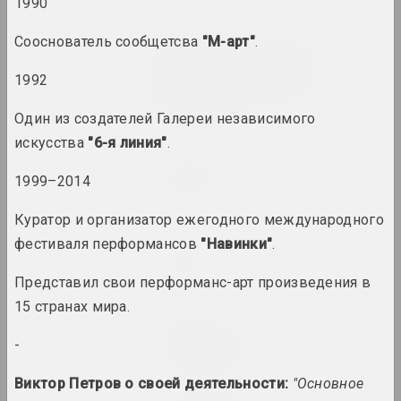
1990
Сооснователь сообщетсва
"М-арт"
.
Chrysalis Mag, Алексей Кузьмич (младший)
Время действовать:
акционизм, перформанс,
1992
активизм. Часть 1
публикация
Один из создателей Галереи независимого
искусства
"6-я линия"
.
Статус, Антонина Стебур
Все мы – хорошие люди
1999–2014
публикация
Куратор и организатор ежегодного международного
фестиваля перформансов
Статус, Алла Савошевич
"Навинки"
.
Голоса
публикация
Представил свои перформанс-арт произведения в
15 странах мира.
Игорь Савченко
Запретные вершины
-
аудио документы
Виктор Петров о своей деятельности:
"Основное