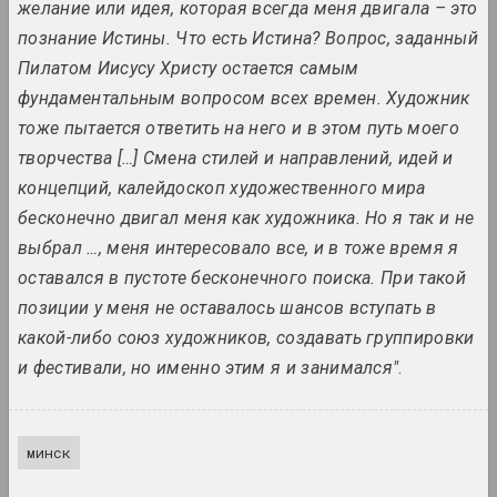
желание или идея, которая всегда меня двигала – это
VEHA, Леся Пчёлка
Книги VEHA "Дзявочы вечар"
познание Истины. Что есть Истина? Вопрос, заданный
и "Апошні фотаздымак"
Пилатом Иисусу Христу остается самым
альбом, книга
фундаментальным вопросом всех времен. Художник
тоже пытается ответить на него и в этом путь моего
Статус, Ольга Бубич
ЛГБТК в Беларуси –
творчества […] Смена стилей и направлений, идей и
(не)видимые люди в словах
концепций, калейдоскоп художественного мира
и фотографиях
бесконечно двигал меня как художника. Но я так и не
публикация
выбрал …, меня интересовало все, и в тоже время я
оставался в пустоте бесконечного поиска. При такой
Статус, Алина Деревянко
Невидимое наследие Бреста
позиции у меня не оставалось шансов вступать в
публикация
какой-либо союз художников, создавать группировки
и фестивали, но именно этим я и занимался"
.
Статус, Лизавета Михальчук
Спейс КХ
публикация
минск
Статус, Елизавета Ковтяк