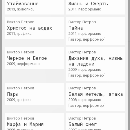
Утаймаванне
Жизнь и Смерть
2013, живопись
2011, перформанс
Статус, Дита Войт
Мимикрия. Почти белое, но
Виктор Петров
Виктор Петров
не белое
Христос на водах
Тайна
публикация
2011, графика
2011, перформанс
[ автор, перформер ]
2022
Виктор Петров
Виктор Петров
Reform.by, Светлана Станкевич
Черное и Белое
Дыхание духа, жизнь
"Волонтеры для них в
на ладони
2009, перформанс
диковинку". Специальный
2009, перформанс
репортаж Reform.by о
[ автор, перформер ]
беларусских "стюардессах" и
украинских беженцах на
польской границе
Виктор Петров
Виктор Петров
Пары
Белая метель, атака
публикация
2009, графика
2008, перформанс
[ автор, перформер ]
Reform.by
"Ёсць тое, што нельга
Виктор Петров
Виктор Петров
зруйнаваць і немагчыма
Марфа и Мария
Белый снег
адсекчы": куратар Аляксей
2008, живопись
2007, перформанс