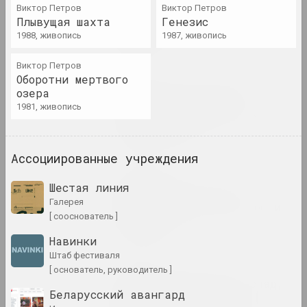
Виктор Петров
Виктор Петров
Гродно закрыли из-за доноса
Плывущая шахта
Генезис
любительницы «русского
1988, живопись
1987, живопись
мира»
публикация
Виктор Петров
Оборотни мертвого
Chrysalis Mag, Александр Адамов
озера
Где-где? На пленэре!
1981, живопись
«Здесь никого нет» как
часть пейзажа
публикация
Ассоциированные учреждения
Chrysalis Mag
Шестая линия
Женщины беларусского
галерея
искусства. Наше прошлое и
[ сооснователь ]
настоящее
публикация
Навинки
штаб фестиваля
[ основатель, руководитель ]
Reform.by
Институциональный распад,
Беларусский авангард
подпольные сдвиги и