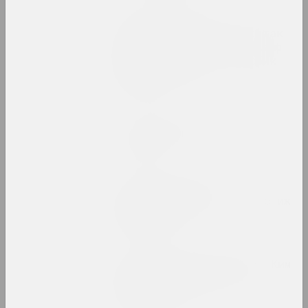
Статус, Надя Саяпина
Беларусская энтропия: так
же необратимо, как тяжело
засунуть обратно в тюбик
зубную пасту
публикация
Статус, Владимир Грамович
В поисках статуса
публикация
ZНЯТА, Валерий Ведренко
Владимир Парфенок: престиж
фотографии
публикация
Ким. Великий прохожий. Ким
Хадеев и белорусский
андерграунд
публикация