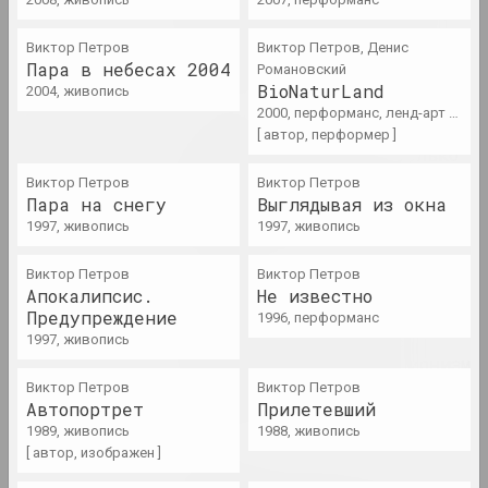
Барысёнак – пра афекты
2020-га, палітычныя архівы
Виктор Петров
Виктор Петров, Денис
і выставы-даследаванні
Пара в небесах 2004
Романовский
публикация
BioNaturLand
2004, живопись
2000, перформанс, ленд-арт произведение
Chrysalis Mag
[ автор, перформер ]
Ар брют — искусство только
душевнобольных и
Виктор Петров
Виктор Петров
маргиналов? Разбираемся на
Пара на снегу
Выглядывая из окна
примере творчества А.Р.Ч
1997, живопись
1997, живопись
публикация
Виктор Петров
Виктор Петров
Апокалипсис.
Не известно
Chrysalis Mag, Алексей Кузьмич (младший)
Предупреждение
Время действовать:
1996, перформанс
акционизм, перформанс,
1997, живопись
активизм. Часть 2 акционизм
vs перформанс
Виктор Петров
Виктор Петров
Автопортрет
Прилетевший
публикация
1989, живопись
1988, живопись
[ автор, изображен ]
Белсат
Выставку скульптур в