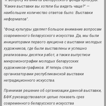
Lesia Pcholka
"Какие выставки вы хотели бы видеть чаще?" —
Great Stone
наибольшее количество ответов было: Выставки
2024. solo show
неформалов".
in-between
"Фонд культуры уделяет большое внимание вопросам
2024. exhibition
современного беларусского искусства. Да, мы были
инициаторами первого аукциона с выставки молодых
KURS TUHA
художников, где были выставлены и успешно
2024. exhibition
реализованы десятки работ, а также выпустиои
Light and Losses on Paper
микромонографии молодых беларусских
2024. exhibition
художников-графиков. И теперь стали
организаторами республиканской выставки
Кацярына Кузьмічова
нетрадиционного искусства.
Limbo
2024. solo show
Принимая решение об организации данной выставки,
БФК руководствовался целью показать срез
Anna Sokolova
современного беларусского искусства
LOWER EDGE UPPER EDGE