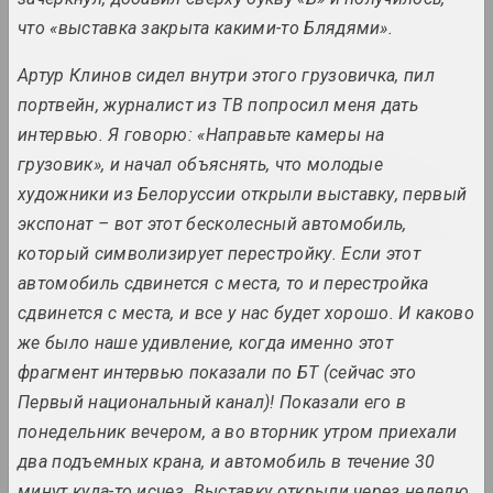
2023. solo show, overseas event
что «выставка закрыта какими-то Блядями».
Максим Лагун
Артур Клинов сидел внутри этого грузовичка, пил
Dream Factory
портвейн, журналист из ТВ попросил меня дать
2023. solo show
интервью. Я говорю: «Направьте камеры на
грузовик», и начал объяснять, что молодые
If Disrupted, It Becomes
Tangible. Infrastructures
художники из Белоруссии открыли выставку, первый
and Solidarities Beyond
экспонат – вот этот бесколесный автомобиль,
the Post-Soviet Condition
который символизирует перестройку. Если этот
2023. group project, overseas event
автомобиль сдвинется с места, то и перестройка
Imagining OpenMuzej
сдвинется с места, и все у нас будет хорошо. И каково
Belarus: community,
же было наше удивление, когда именно этот
contemporary art,
фрагмент интервью показали по БТ (сейчас это
engagement
Первый национальный канал)! Показали его в
2023
понедельник вечером, а во вторник утром приехали
Asya Bulybenko
два подъемных крана, и автомобиль в течение 30
Label
минут куда-то исчез. Выставку открыли через неделю.