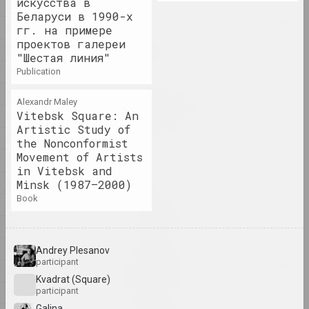
искусства в
2025
2025
Беларуси в 1990-х
Center of Contemporary Art "KAIROS", А-100
2024
гг. на примере
ART
проектов галереи
2023
A place where art lives
"Шестая линия"
2025. contest
2022
publication
2021
by the shimmering of the
Alexandr Maley
moon she saw...
Vitebsk Square: An
2020
Artistic Study of
2025. solo show
2019
the Nonconformist
Movement of Artists
2018
Family as a Choice
in Vitebsk and
2025. group project
2017
Minsk (1987–2000)
book
2016
Na pamiežžach
2015
2025. group project
2014
Andrey Plesanov
Once We Were Trees, Now We
participant
2013
Are Birds
Kvadrat (Square)
participant
2025. group project
2012
Galina