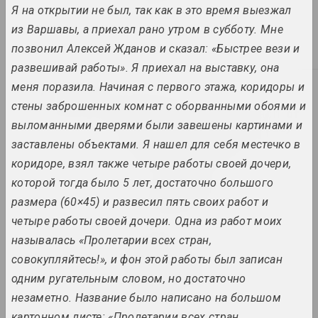
Я на открытии не был, так как в это время выезжал
из Варшавы, а приехал рано утром в субботу. Мне
Was gibt Dir Kunst?
2024. solo show
позвонил Алексей Жданов и сказал: «Быстрее вези и
развешивай работы». Я приехал на выставку, она
2023
меня поразила. Начиная с первого этажа, коридоры и
Tasha Katsuba
стены заброшенных комнат с оборванными обоями и
209 Days of Gray: Death of
выломанными дверями были завешены картинами и
the Physical, Immortality
of the Spiritual
заставлены объектами. Я нашел для себя местечко в
2023. solo show, overseas event
коридоре, взял также четыре работы своей дочери,
которой тогда было 5 лет, достаточно большого
ART FESTIVAL 2023
размера (60×45) и развесил пять своих работ и
2023. festival headquarters
четыре работы своей дочери. Одна из работ моих
называлась «Пролетарии всех стран,
Sergey Shabohin
Atlas of Tectonic
совокупляйтесь!», и фон этой работы был записан
Landscapes
одним ругательным словом, но достаточно
2023. solo show, overseas event
незаметно. Название было написано на большом
картонном листе: «Пролетарии всех стран,