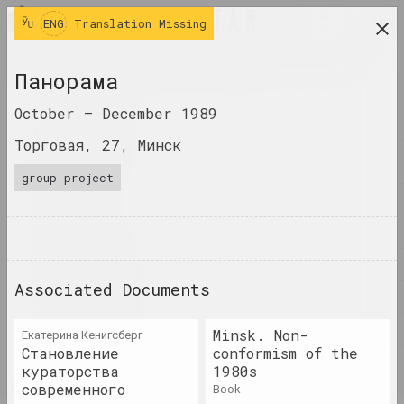
ENG
ENG
Translation Missing
research platform on belarusian contemporary
Панорама
art
October –
December 1989
JOURNAL
Торговая, 27, Минск
INDEX
group project
NAMES
TERMS
EVENTS
Associated Documents
ARTWORKS
DOCUMENTS
Minsk. Non-
Екатерина Кенигсберг
Становление
conformism of the
INFO
кураторства
1980s
современного
book