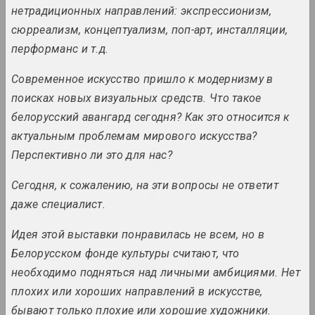
нетрадиционных направлений: экспрессионизм,
2024 – 2025. solo show
сюрреализм, концептуализм, поп-арт, инсталляции,
Matter of Art
перформанс и т.д.
2024. large-scale exhibition
Современное искусство пришло к модернизму в
Oneiric reality
поисках новых визуальных средств. Что такое
2024. large-scale exhibition
белорусский авангард сегодня? Как это относится к
актуальным проблемам мирового искусства?
Passion for architecture
Перспективно ли это для нас?
2024. large-scale exhibition
Сегодня, к сожалению, на эти вопросы не ответит
PhotoArtDoc
даже специалист.
2024. contest
Идея этой выставки понравилась не всем, но в
Nadya Sayapina
Белорусском фонде культуры считают, что
POKUĆ
необходимо подняться над личными амбициями. Нет
2024. exhibition
плохих или хороших направлений в искусстве,
бывают только плохие или хорошие художники.
Дмитрий Брушко, Сергей Брушко