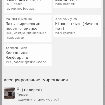
международный успех: итоги
2010, видео
2010, коллаж
года в искусстве
[ автор, перформер ]
публикация
Максим Тыминько
Алексей Лунёв
Пять лирических
syg.ma, Юлий Ильющенко (Karen Karnak)
Нiчога няма (Ничего
Искусство, требующее
песен о физике
нет)
внимания (и времени), или
2009, междисциплинарный проект, видео
2009, графика
некоторые комментарии к
[ перформер ]
работам Семена Мотолянца и
Алины Халитовой
Алексей Лунёв
публикация
Кастаньоле
Монферрато
1999, паблик-арт произведение
Статус, Ольга Бубич
История одного двора, или
помнить всё
публикация
Ассоциированные учреждения
Ў (галерея)
e-flux, Алексей Борисёнок
Квир-темпоральность и
Галерея
протестная инфраструктура
[ художник галереи, куратор ]
в Беларуси, 2020–2022