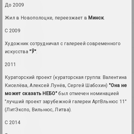
Торгуя "Последней
До 2009
диктатурой Европы":
экзотизация Беларуси в
Жил в Новополоцке, переезжает в
Минск
.
современном искусстве
публикация
С 2009
Мистецький Арсенал
Художник сотрудничал с галереей современного
Exhibition booklet: "EVERY
искусства
"Ў"
.
DAY. ART. SOLIDARITY.
RESISTANCE"
2011
издание
Кураторский проект (кураторская группа: Валентина
Afterimage, Ольга Копёнкина
Киселёва, Алексей Лунёв, Сергей Шабохин)
"Она не
Exhibition Review: Every
Day. Art. Solidarity.
может сказать НЕБО"
был отмечен номинацией
Resistance. Mystetskiy
"лучший проект зарубежной галереи АртВльнюс 11"
Arsenal. Kyiv, Ukraine:
(ЛитЭкспо, Вильнюс, Литва).
May 3–June 6, 2021
публикация
С 2014