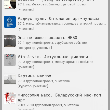
1952
Сергей Шабохин
2012. зарубежное событие, групповой проект
Milestones in Pinhole
1937
[ участник ]
Photography
1932
Радиус нуля. Онтология арт-нулевых
лекция
2012. масштабная выставка, исследовательский проект, групповой проект
1930
[ участник ]
2023
1927
Она не может сказать НЕБО
Национальный художественный музей
1925
Республики Беларусь
2011. групповой проект, зарубежное событие
"Бабочка с пламенными
[ сокуратор, участник ]
1921
крыльями". феномен
Vis-à-vis. Актуальные диалоги
творчества белорусской
1920
художницы Зинаиды
2010. групповой проект, международное событие
1919
Астапович-Бочаровой
[ участник ]
публикация
1912
Картина маслом
1891
2010. групповой проект, выставка
Reform.by
[ куратор, участник ]
"Я расказваю і пра тое, што
цяпер адбываецца ў
Философия масс. Беларусский нео-поп
калоніях і турмах":
арт
мастачка Марына Напрушкіна
2009–2010. групповой проект, выставка
аб сваёй выставе ў Берліне