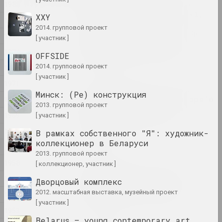
"Рэжыму так небяспечныя
1982
маста_чкі і журналіст_кі,
XXY
1977
таму што яны вучаць
2014. групповой проект
крытычнаму мысленню". Як
1976
[ участник ]
цяпер размаўляць пра
1974
важнае праз мастацтва
OFFSIDE
публикация
2014. групповой проект
1972
[ участник ]
1971
"Фатаграфія — гэта лад
Минск: (Ре) конструкция
жыцця". Вытрымкі з інтэрв’ю
1970
2013. групповой проект
Уладзіміра Парфянка і
1969
[ участник ]
фатаграфіі ягонага
аўтарства
1962
В рамках собственного "Я": художник-
публикация
коллекционер в Беларуси
1960
2013. групповой проект
1958
[ коллекционер, участник ]
Андрей Дурейко
Беларусское искусство:
1956
Дворцовый комплекс
будущее, вооруженное
2012. масштабная выставка, музейный проект
инструментами прошлого
1954
[ участник ]
публикация
1953
Belarus — young contemporary art