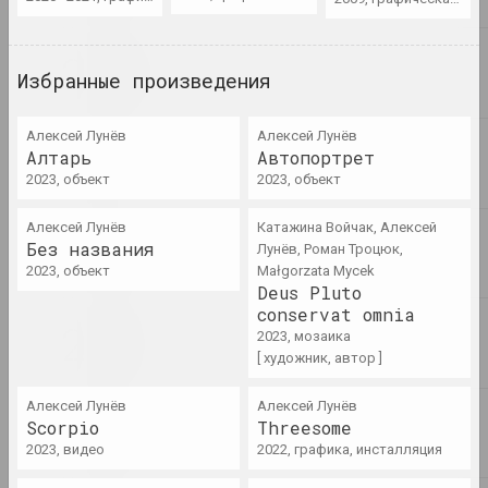
Барысёнак – пра афекты
2020-га, палітычныя архівы
і выставы-даследаванні
Избранные произведения
публикация
Chrysalis Mag
Алексей Лунёв
Алексей Лунёв
Ар брют — искусство только
Алтарь
Автопортрет
душевнобольных и
2023, объект
2023, объект
маргиналов? Разбираемся на
примере творчества А.Р.Ч
Алексей Лунёв
Катажина Войчак, Алексей
публикация
Без названия
Лунёв, Роман Троцюк,
2023, объект
Małgorzata Mycek
Deus Pluto
Chrysalis Mag, Алексей Кузьмич (младший)
conservat omnia
Время действовать:
2023, мозаика
акционизм, перформанс,
[ художник, автор ]
активизм. Часть 2 акционизм
vs перформанс
Алексей Лунёв
Алексей Лунёв
публикация
Scorpio
Threesome
2023, видео
2022, графика, инсталляция
Белсат
Выставку скульптур в