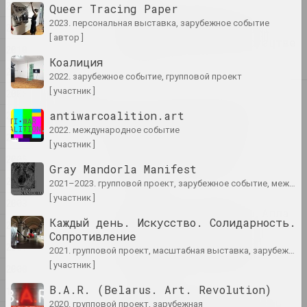
2012
Queer Tracing Paper
Памяць, прапаганда і
2023. персональная выставка, зарубежное событие
2011
штучны інтэлект. Вынікі
[ автор ]
года ў візуальным мастацтве
2010
публикация
Коалиция
2009
2022. зарубежное событие, групповой проект
[ участник ]
2008
2025
«Запіс спробаў знайсці
antiwarcoalition.art
2007
сябе»: выстава «Межы
2022. международное событие
прысутнасці» двух
2006
[ участник ]
беларускіх аўтараў
2005
адкрылася ў Варшаве
Gray Mandorla Manifest
публикация
2004
2021–2023. групповой проект, зарубежное событие, международное событие
[ участник ]
2003
Белорусская художница Алла
Каждый день. Искусство. Солидарность.
2002
Савашевич удостоена
Сопротивление
престижной Вроцлавской
2001
2021. групповой проект, масштабная выставка, зарубежное событие, международное событие
художественной премии.
[ участник ]
2000
публикация
B.A.R. (Belarus. Art. Revolution)
1999
В Дюссельдорфе художники
2020. групповой проект, зарубежная