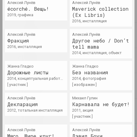
Алексей Лунёв
Алексей Лунёв
Гродно закрыли из-за доноса
écorché. Вещь!
Maverick collection
любительницы «русского
(Ex Libris)
2019, графика
мира»
2016, инсталляция
публикация
Алексей Лунёв
Алексей Лунёв
Фракция
Chrysalis Mag, Александр Адамов
Другое небо / Don’t
Где-где? На пленэре!
tell mama
2016, инсталляция
«Здесь никого нет» как
2014, инсталляция, объект
часть пейзажа
публикация
Жанна Гладко
Жанна Гладко
Дорожные листы
Без названия
2014, концептуальная работа, акция
2014, фотография
Chrysalis Mag
[ участник ]
[ изображен ]
Женщины беларусского
искусства. Наше прошлое и
настоящее
Алексей Лунёв
Михаил Гулин
Декларация
Карнавала не будет!
публикация
2012, тотальная инсталляция
2011, акция
[ участник ]
Reform.by
Институциональный распад,
Алексей Лунёв
Алексей Лунёв
подпольные сдвиги и
Мясо. Шире круг!
Дэвид Боуи