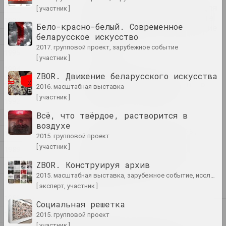
1998
открыли свои мастерские для
[ участник ]
публики. В фестивале также
1997
Бело-красно-белый. Современное
приняли участие белорусские
беларусское искусство
1996
художники.
2017. групповой проект, зарубежное событие
публикация
1995
[ участник ]
1994
Первый фестиваль
ZBOR. Движение беларусского искусства
белорусского современного
1993
2016. масштабная выставка
искусства «Самасей»
[ участник ]
1992
пуб
Всё, что твёрдое, растворится в
1991
воздухе
Умер Юрий Абдурахманов,
1990
2015. групповой проект
искусствовед, который
[ участник ]
1989
вернул Хаима Сутина и
Шрага Царфина в круг
ZBOR. Конструируя архив
1988
общения Смиловичей
2015. масштабная выставка, зарубежное событие, исследовательский проект, архивный проект
1987
публикация
[ эксперт, участник ]
1986
Социальная решетка
2024
1985
2015. групповой проект
ИншиЯ (ІншыЯ / Другие)
[ участник ]