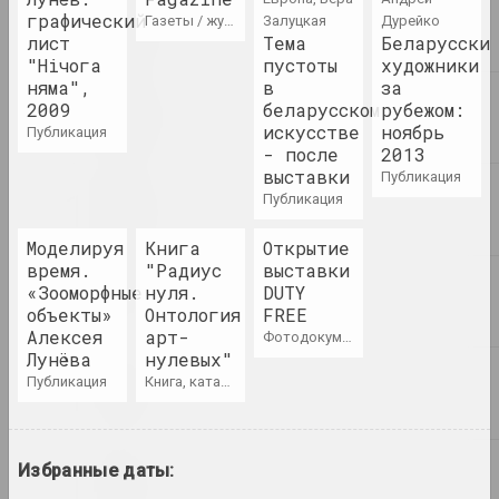
графический
газеты / журналы
Залуцкая
Дурейко
лист
Тема
Беларусски
Chrysalis Mag, Алексей Кузьмич (младший)
"Нiчога
пустоты
художники
Время действовать:
няма",
в
за
акционизм, перформанс,
2009
беларусском
рубежом:
активизм. Часть 1
искусстве
ноябрь
публикация
публикация
- после
2013
выставки
публикация
Статус, Антонина Стебур
публикация
Все мы – хорошие люди
публикация
Моделируя
Книга
Открытие
время.
"Радиус
выставки
«Зооморфные
нуля.
DUTY
Статус, Алла Савошевич
объекты»
Онтология
FREE
Голоса
Алексея
арт-
фотодокумент
публикация
Лунёва
нулевых"
публикация
книга, каталог
Игорь Савченко
Запретные вершины
аудио документы
Избранные даты: