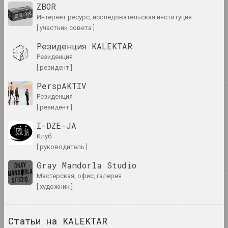
ZBOR
годы: краткий музейный
путеводитель
интернет ресурс, исследовательская институция
публикация
[ участник совета ]
Резиденция KALEKTAR
FIELD, Ольга Копёнкина
резиденция
Нет времени на искусство?
[ резидент ]
Стратегии отрицания в
беларусском искусстве в
PerspAKTIV
период
резиденция
антиправительственного
[ резидент ]
восстания 2020 года
I-DZE-JA
публикация
клуб
[ руководитель ]
Chrysalis Mag
Парижская школа и
Gray Mandorla Studio
современность: как прошлое
мастерская, офис, галерея
становится настоящим?
[ художник ]
публикация
Статьи на KALEKTAR
Chrysalis Mag