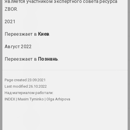
2020
Является участником экспертного совета ресурса
pARTisan
ZBOR.
… контакт, который они
больше не могут
2021
игнорировать
публикация
Переезжает в
Киев
.
ARTONIST, Илона Дергач
Август 2022
5 лекций
серия публикаций
Переезжает в
Познань
.
Sergei Grits
Алесь Пушкин на акции 23
Page created
23.09.2021
августа 2020 года
Last modified
26.10.2022
фотодокумент
Над материалом работали:
INDEX
Maxim Tyminko
Olga Arhipova
Алесь Пушкин
Алесь Пушкин на акциях
протеста в Минске
серия фотодокументов