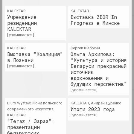
Традиционное искусство
Беларуси: как оно
KALEKTAR
KALEKTAR
сохраняется и
Учреждение
Выставка ZBOR In
трансформируется в
резиденции
Progress в Минске
современность
KALEKTAR
публикация
[ упоминается ]
Уладзімір Зяленскі ў
KALEKTAR
Сергей Шабохин
"выжыванцы" з арнаментам ад
Выставка "Коалиция"
Ольга Архипова:
Руфіны Базловай
в Познани
“Культура и история
фотодокумент
Беларуси прекрасный
[ упоминается ]
источник
вдохновения и
Саша Рейзор
будущих перспектив”
The Code of Presence:
[ упоминается ]
Belarusian Protest
Embroideries and Textile
Patterns
Biuro Wystaw, Фонд польского
KALEKTAR, Андрей Дурейко
Итоги 2023 года
современного искусства,
публикация
KALEKTAR
[ упоминается ]
"Teraz / Зараз":
Walera Martynchik.
презентации
Catalogue 1
беларусских