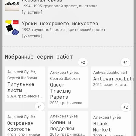
1994–1995. групповой проект, выставка
[ участник ]
Статус, Дита Войт
Мимикрия. Почти белое, но
Уроки нехорошего искусства
не белое
1992. групповой проект, критический проект
публикация
[ участник ]
2022
Избранные серии работ
Reform.by, Светлана Станкевич
"Волонтеры для них в
диковинку". Специальный
Алексей Лунёв,
Алексей Лунёв,
Antiwarcoalition.art
репортаж Reform.by о
Antiwarcoaliti
Сергей Шабохин
Сергей Шабохин
беларусских "стюардессах" и
Титульные
Queer
2022, серия инсталляций, серия видео
украинских беженцах на
листы
Tracing
польской границе
Papers
2024, графическая серия
публикация
2023, графическая серия
Reform.by
Алексей Лунёв
Алексей Лунёв
Алексей Лунёв
"Ёсць тое, што нельга
Копии и
Островная
Black
зруйнаваць і немагчыма
подделки
кротость
Market
адсекчы": куратар Аляксей
2015, графическая серия
2020–2021, графическая серия
2009, графическая серия