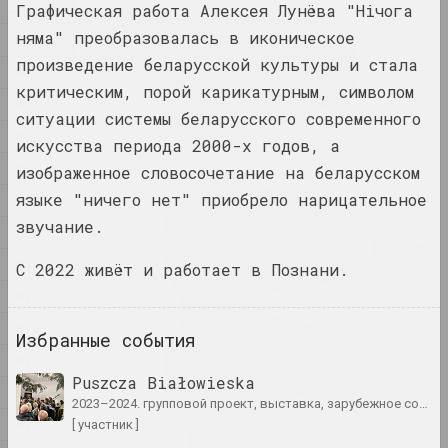
2026
Графическая работа Алексея Лунёва "Нiчога
2026
«Sense of Safety»:
няма" преобразовалась в иконическое
2025
белорусско-украинский
произведение беларусской культуры и стала
2024
проект о Харькове — в
критическим, порой карикатурным, символом
финале премии имени
2023
Шевченко.
ситуации системы беларусского современного
публикация
2022
искусства периода 2000-х годов, а
2021
изображенное словосочетание на беларусском
Семен Герус
языке "ничего нет" приобрело нарицательное
2020
В Национальном музее
открылась выставка,
звучание.
2019
посвященная столетию со дня
2018
рождения Семёна Геруса
С 2022 живёт и работает в Познани.
публикация
2017
2016
Зарубежные берега:
Избранные события
глобальные и локальные
2015
проекции белорусского
Puszcza Białowieska
2014
искусства
2023–2024. групповой проект, выставка, зарубежное событие
публикация
2013
[ участник ]