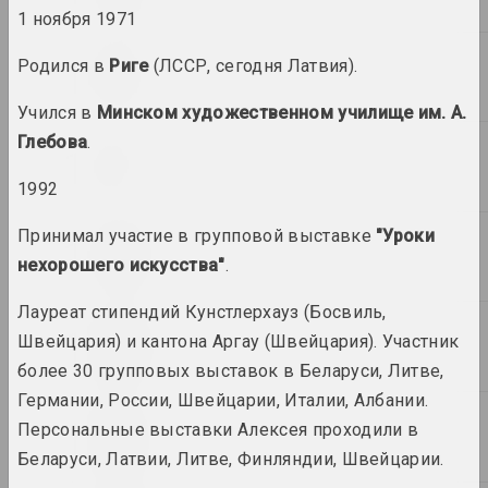
VEHA, Леся Пчёлка
1 ноября 1971
Книги VEHA "Дзявочы вечар"
и "Апошні фотаздымак"
Родился в
Риге
(ЛССР, сегодня Латвия).
альбом, книга
Учился в
Минском художественном училище им. А.
Статус, Ольга Бубич
Глебова
.
ЛГБТК в Беларуси –
(не)видимые люди в словах
1992
и фотографиях
публикация
Принимал участие в групповой выставке
"Уроки
нехорошего искусства"
.
Статус, Алина Деревянко
Невидимое наследие Бреста
Лауреат стипендий Кунстлерхауз (Босвиль,
публикация
Швейцария) и кантона Аргау (Швейцария). Участник
более 30 групповых выставок в Беларуси, Литве,
Статус, Лизавета Михальчук
Спейс КХ
Германии, России, Швейцарии, Италии, Албании.
публикация
Персональные выставки Алексея проходили в
Беларуси, Латвии, Литве, Финляндии, Швейцарии.
Статус, Елизавета Ковтяк