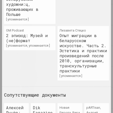
каталог
художни:ц,
проживающих в
Польше
Walera Martynchik.
[ упоминается ]
Catalogue 2
каталог
OM Podcast
Лизавета Стецко
2 эпизод: Музей и
Опыт миграции в
Walera Martynchik.
(не)формат
беларусском
Catalogue 3
искусстве. Часть 2.
[ упоминается, упоминается ]
каталог
Эстетика и практики
произведений после
2010, организации,
Валерий Мартынчик
транскультурные
Walera Martynchik.
практики
Reconstruction of events
[ упоминается ]
книга
2021
Сопутствующие документы
Галина Васильева
Витебский авангард в
действии
Алексей
Dik
Новая
pARTisan,
книга
Лунёв:
Fagazine
Европа, Вера
Андрей