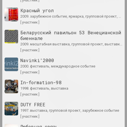
[ участник ]
публикация
Красный угол
2009. зарубежное событие, ярмарка, групповой проект, выставка
Андрей Дурейко
[ участник ]
Беларусское искусство за
рубежом: апрель 2023
Беларусский павильон 53 Венецианской
цикл "Беларусское искусство за рубежом"
биеннале
2009. масштабная выставка, групповой проект, выставка, критический проект
[ участник ]
Андрей Дурейко
Беларусское искусство за
Navinki'2000
рубежом: май 2023
2000. фестиваль, международное событие
публикация
[ участник ]
In-formation-98
Андрей Дурейко
Беларусское искусство за
1998. фестиваль, выставка
рубежом: март 2023
[ участник ]
публикация
DUTY FREE
1997. выставка, групповой проект, зарубежное событие
Chrysalis Mag, Пелагея Кудин
[ участник ]
Захар Кудин
Любовная связь
публикация