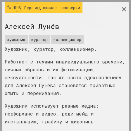
RUS
RUS
Перевод ожидает проверки
исследовательская платформа беларусского
Алексей Лунёв
современного искусства
ЖУРНАЛ
художник
куратор
коллекционер
Художник, куратор, коллекционер.
ИНДЕКС
Работает с темами индивидуального времени,
ИМЕНА
личных образов и их фетишизации,
ТЕРМИНЫ
сексуальности. Так же часто вдохновлением
для Алексея Лунёва становятся приватные
СОБЫТИЯ
опыты и переживания.
ПРОИЗВЕДЕНИЯ
Художник использует разные медиа:
ДОКУМЕНТЫ
перформанс и видео, реди-мейд и
ИНФО
инсталляцию, графику и живопись.