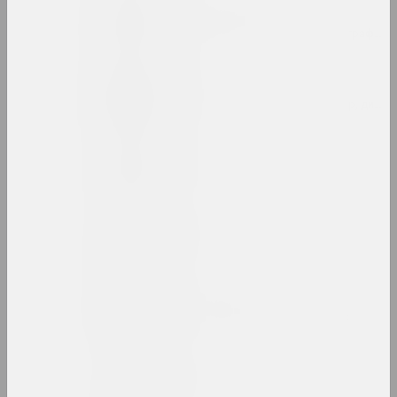
Руфина Базлова
художница, иллюстраторка, сценографка
Леон Бакст
художник, сценограф, иллюстратор, дизай
Яков Балглей
художник
Александр Балдаков
художник
Сергей Баленок
художник, иллюстратор, редактор
Светлана Баранковская
художница