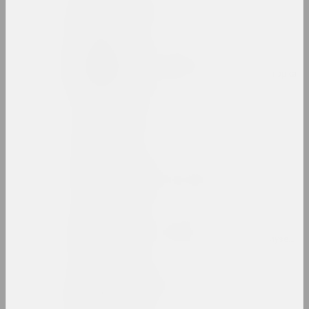
Анатолий Артимович
художник
Таня Артимович
исследовательница, авторка, кураторка
ARTONIST
нго
Камилла Арутюнян
кураторка, искусствоведка
Ольга Архипова
культурологиня, искусствоведка, музейная
Аршыца (Оршица)
объединение