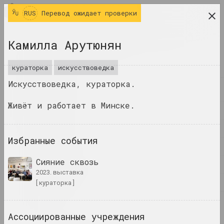
RUS
RUS
Перевод ожидает проверки
исследовательская платформа беларусского
Камилла Арутюнян
современного искусства
ЖУРНАЛ
кураторка
искусствоведка
Искусствоведка, кураторка.
ИНДЕКС
Живёт и работает в Минске.
ИМЕНА
ТЕРМИНЫ
Избранные события
СОБЫТИЯ
Сияние сквозь
ПРОИЗВЕДЕНИЯ
2023. выставка
ДОКУМЕНТЫ
[ кураторка ]
ИНФО
Ассоциированные учреждения