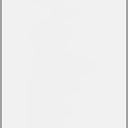
Беларусский авангард
интернет ресурс, архив
Беларусский павильон в
Венеции
павильон
Беларусский сбор
девиантного искусства
выставочная площадка
Алеся Белевец
искусствоведка, критикиня, редакторка
Андрей Белов
художник, перформер