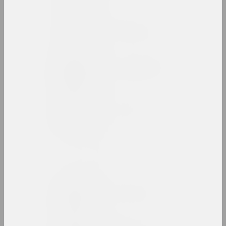
Василий Баранов
художник, преподаватель
Анатолий Барановский
художник, преподаватель
Артур Бартельс
художник, иллюстратор, журналист
Антон Бархатков
художник
Антон Барысенка
исследователь, публицист