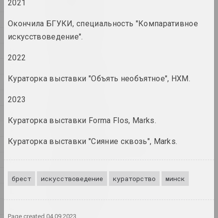
художник, писатель, музыкант
2021
Н
О
Окончила БГУКИ, специальность "Компаративное
A&V Art Gallery
П
искусствоведение".
галерея
Р
2022
С
Виктор Аберамок
Кураторка выставки "Объять необъятное", НХМ.
художник
Т
У
2023
Тихон Абрамов
Ў
художник
Кураторка выставки Forma Flos, Marks.
Ф
Кураторка выставки "Сияние сквозь", Marks.
Х
Александр Адамов
художник, критик, сценограф
Ц
Ч
брест
искусствоведение
кураторство
минск
Заир Азгур
Ш
художник
Щ
Page created
04.09.2023