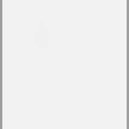
Людвиг Асецкий
художник
Исаак Аскназий
художник
Ассоциация творческой
интеллигенции (Ассоциация
или АТИ)
объединение
Аркадий Астапович
художник, преподаватель
Зинаида Астапович-Бочарова
художница, преподавательница