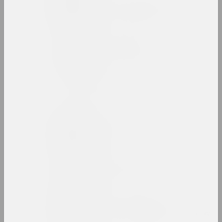
Виктор Альшевский
художник, преподаватель, куратор
Глеб Аманкулов
художник, перформер
Амбасада Культуры
нго
an angelico
группа, дуэт
Ксиша Ангелова
художница, актриса
Михаил Анемподистов
художник, фотограф, дизайнер, поэт, куль