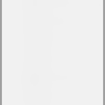
Владимир Басалыга
художник, иллюстратор, преподаватель
Михаил Басалыга
художник, директор
Андрей Басалыга
художник
Израиль Басов
художник
Марина Батюкова
художница, фотографка, ведущая
Беларт
галерея, салон