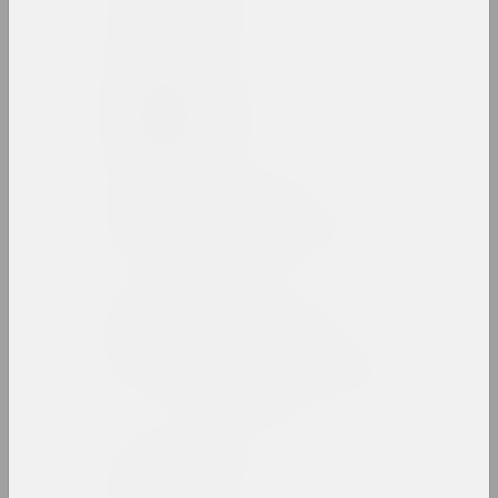
Belonica Art
студия
Сергей Белоокий
художник
Белорусская
государственная академия
искусств
вуз, образовательная, библиотека, госуда
Белорусский
государственный
университет культуры и
искусств
вуз, государственное учреждение
Белорусский климат
группа