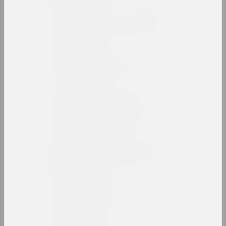
Анатолий Аникейчик
художник, преподаватель
Андрей Анро
художник, фотограф, писатель
Antiwarcoalition.art
(платформа)
интернет ресурс
Ирина Ануфриева
художница, перформерка
Юрий Анушко
художник