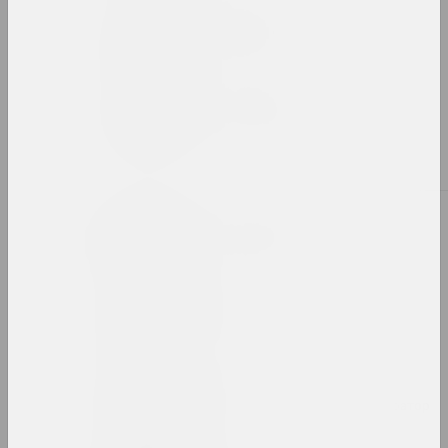
Александр Ахола-Вало
художник, философ
Иван Ахремчик
художник, преподаватель
Б
Виктор Бабарико
меценат, директор
Сяргей Бабарэка
художник
Bazinato
художник, исследователь, иллюстратор