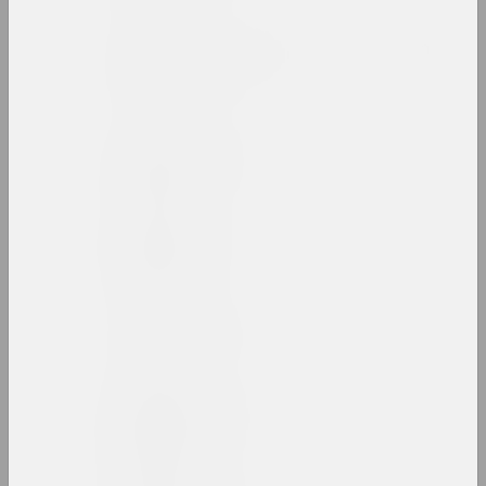
Alexey Shlyk & Ben Van
den Berghe
дуэт
Лев Алимов
художник
Алина и Джефф Блюмис
дуэт
Юрий Алисевич
художник
Казимир Альхимович
художник