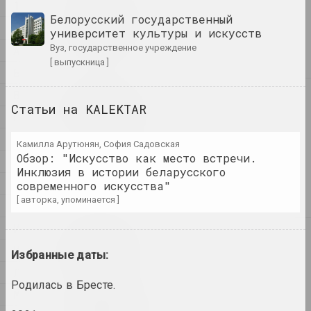
1
1
1+1=1
Белорусский государственный
4
университет культуры и искусств
дуэт
вуз, государственное учреждение
А
[ выпускница ]
Б
В
4
4–63
Статьи на KALEKTAR
Г
объединение
Д
Камилла Арутюнян, София Садовская
400 квадратов
Обзор: "Искусство как место встречи.
Е
Инклюзия в истории беларусского
галерея
Ж
современного искусства"
[ авторка, упоминается ]
З
И
А
a.r.
К
Избранные даты:
группа
Л
Родилась в Бресте.
М
А.Р.Ч.