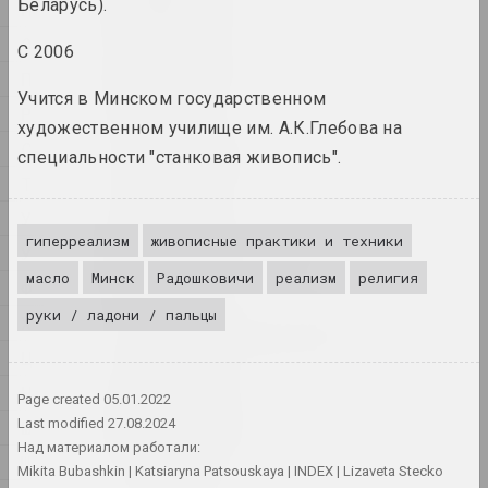
художник, писатель, музыкант
Беларусь).
Н
О
С 2006
A&V Art Gallery
П
галерея
Учится в Минском государственном
Р
художественном училище им. А.К.Глебова на
С
Виктор Аберамок
специальности "станковая живопись".
художник
Т
У
Тихон Абрамов
гиперреализм
живописные практики и техники
Ў
художник
масло
Минск
Радошковичи
реализм
религия
Ф
руки / ладони / пальцы
Х
Александр Адамов
художник, критик, сценограф
Ц
Ч
Page created
05.01.2022
Заир Азгур
Last modified
27.08.2024
Ш
художник
Над материалом работали:
Щ
Mikita Bubashkin
Katsiaryna Patsouskaya
INDEX
Lizaveta Stecko