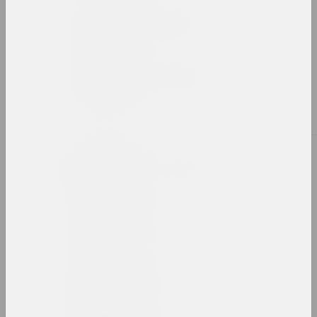
Александр Ахола-Вало
художник, философ
Иван Ахремчик
художник, преподаватель
Б
Виктор Бабарико
меценат, директор
Сяргей Бабарэка
художник
Bazinato
художник, исследователь, иллюстратор