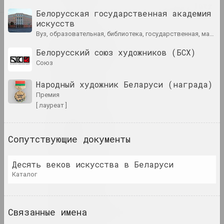
Ю
Air Berlin Alexanderplatz
Белорусская государственная академия
исследовательская институция, резиденци
Я
искусств
вуз, образовательная, библиотека, государственная, мастерская
Академия
Белорусский союз художников (БСХ)
выставочная площадка, галерея
союз
Народный художник Беларуси (награда)
Роман Аксёнов
премия
художник
[ лауреат ]
Владимир Акулов
художник
Сопутствующие документы
Десять веков искусства в Беларуси
Александр Акуционок
каталог
художник
Елена Аладова
Связанные имена
искусствоведка