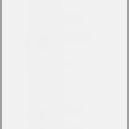
Василий Баранов
художник, преподаватель
Анатолий Барановский
художник, преподаватель
Артур Бартельс
художник, иллюстратор, журналист
Антон Бархатков
художник
Антон Барысенка
исследователь, публицист