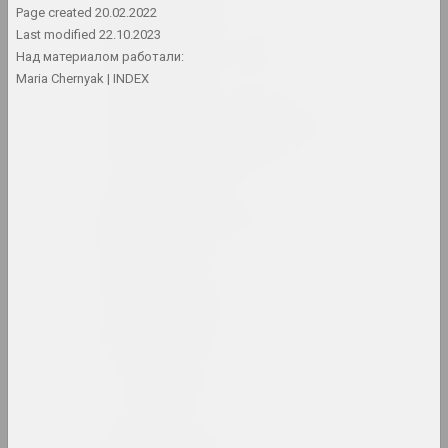
Page created
20.02.2022
Last modified
22.10.2023
Арт-Беларусь (сайт)
Над материалом работали:
интернет ресурс, архив
Maria Chernyak
INDEX
Арт-сообщество имени
Тадэуша Рэйтона
сообщество
Арт-Сядзіба
культурный центр
Артель
объединение
Артель
сообщество