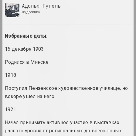
Адольф Гугель
художник
Alexey Shlyk & Ben Van
den Berghe
дуэт
Избранные даты:
Лев Алимов
художник
16 декабря 1903
Родился в Минске.
Алина и Джефф Блюмис
дуэт
1918
Поступил Пензенское художественное училище, но
Юрий Алисевич
вскоре ушел из него.
художник
1921
Казимир Альхимович
художник
Начал принимать активное участие в выставках
разного уровня от региональных до всесоюзных.