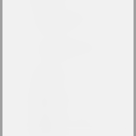
Белорусский союз
дизайнеров
союз
Белорусский союз
художников (БСХ)
союз
Белый круг
группа
Александр Бельский
художник
Татьяна Бембель
искусствоведка, критикиня, галеристка, 