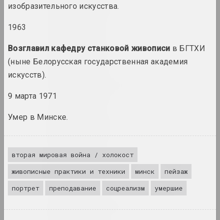
Борис Аракчеев
изобразительного искусства.
художник
1963
Art Aktivist
Возглавил кафедру станковой живописи
в БГТХИ
интернет ресурс, сми
(ныне Белорусская государственная академия
искусств).
Арт Фестиваль
штаб фестиваля
9 марта 1971
Умер в Минске.
Art Yard
объединение, штаб фестиваля
вторая мировая война / холокост
Арт-Беларусь (галерея)
живописные практики и техники
минск
пейзаж
галерея
портрет
преподавание
соцреализм
умершие
Арт-Беларусь (премия)
премия, конкурс