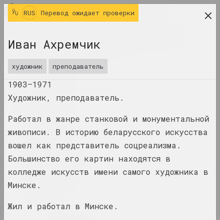
RUS
RUS
Перевод ожидает проверки
исследовательская платформа беларусского
Иван Ахремчик
современного искусства
ЖУРНАЛ
художник
преподаватель
1903–1971
ИНДЕКС
Художник, преподаватель.
ИМЕНА
Работал в жанре станковой и монументальной
ТЕРМИНЫ
живописи. В историю беларусского искусства
СОБЫТИЯ
вошел как представитель соцреализма.
Большинство его картин находятся в
ПРОИЗВЕДЕНИЯ
колледже искусств имени самого художника в
ДОКУМЕНТЫ
Минске.
ИНФО
Жил и работал в Минске.