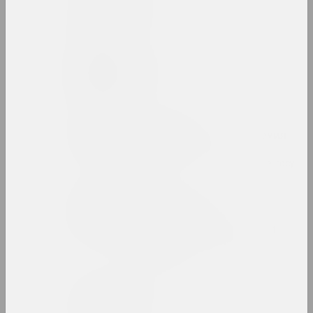
Belonica Art
студия
Сергей Белоокий
художник
Белорусская
государственная академия
искусств
вуз, образовательная, библиотека, госуда
Белорусский
государственный
университет культуры и
искусств
вуз, государственное учреждение
Белорусский климат
группа