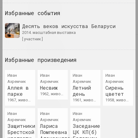
1
1
1+1=1
4
Избранные события
дуэт
А
Десять веков искусства Беларуси
Б
2014. масштабная выставка
[ участник ]
В
4
4–63
Г
объединение
Избранные произведения
Д
400 квадратов
Е
Иван
Иван
Иван
Иван
галерея
Ж
Ахремчик
Ахремчик
Ахремчик
Ахремчик
Аллея в
Несвиж
Летний
Сирень
З
парке
день
цветет
1962, живопись
1967, живопись
1961, живопись
1958, живопись
И
А
a.r.
К
Иван
Иван
группа
Иван
Ахремчик
Ахремчик
Ахремчик
Л
Защитники
Лариса
Заседание
М
А.Р.Ч.
Брестской
Помпеевна
ЦК КП(б)