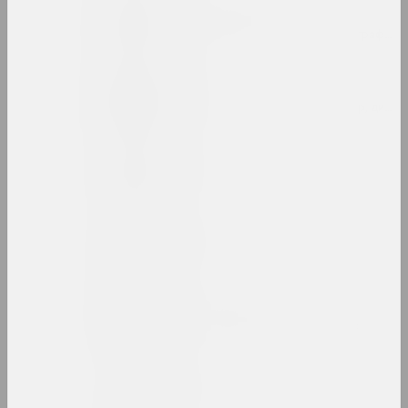
Руфина Базлова
художница, иллюстраторка, сценографка
Леон Бакст
художник, сценограф, иллюстратор, дизай
Яков Балглей
художник
Александр Балдаков
художник
Сергей Баленок
художник, иллюстратор, редактор
Светлана Баранковская
художница