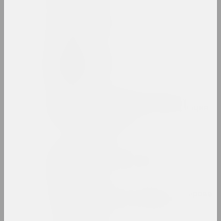
Людвиг Асецкий
художник
Исаак Аскназий
художник
Ассоциация творческой
интеллигенции (Ассоциация
или АТИ)
объединение
Аркадий Астапович
художник, преподаватель
Зинаида Астапович-Бочарова
художница, преподавательница