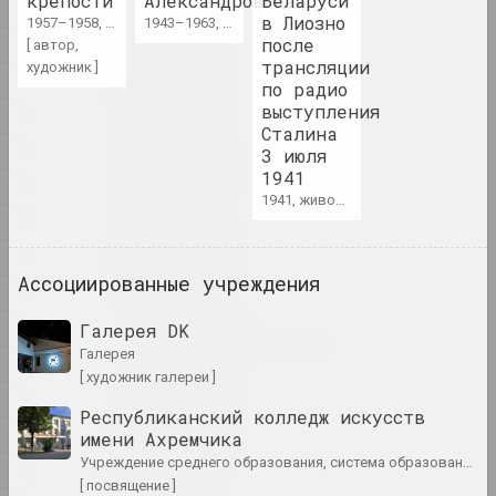
крепости
Александровская
Беларуси
художник, писатель, музыкант
Н
в Лиозно
1957–1958, живопись
1943–1963, живопись
О
после
[ автор,
A&V Art Gallery
трансляции
художник ]
П
по радио
галерея
выступления
Р
Сталина
С
Виктор Аберамок
3 июля
1941
художник
Т
1941, живопись
Ў
Тихон Абрамов
У
художник
Ассоциированные учреждения
Ф
Х
Галерея DK
Александр Адамов
галерея
художник, критик, сценограф
Ц
[ художник галереи ]
Ч
Республиканский колледж искусств
Заир Азгур
Ш
имени Ахремчика
художник
учреждение среднего образования, система образования, государственная
Щ
[ посвящение ]