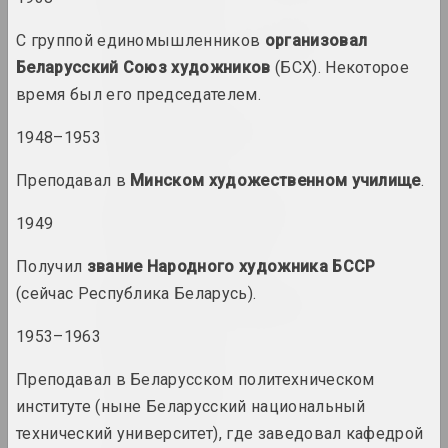
С группой единомышленников
Анатолий Аникейчик
организовал
художник, преподаватель
Беларусский Союз художников
(БСХ). Некоторое
время был его председателем.
Андрей Анро
1948–1953
художник, фотограф, писатель
Преподавал в
Минском художественном училище
.
Antiwarcoalition.art
(платформа)
1949
интернет ресурс
Получил
звание Народного художника БССР
(сейчас Республика Беларусь).
Ирина Ануфриева
художница, перформерка
1953–1963
Юрий Анушко
Преподавал в Беларусском политехническом
художник
институте (ныне Беларусский национальный
технический университет), где заведовал кафедрой