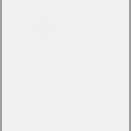
Анатолий Артимович
художник
Таня Артимович
исследовательница, авторка, кураторка
ARTONIST
нго
Камилла Арутюнян
кураторка, искусствоведка
Ольга Архипова
культурологиня, искусствоведка, музейная
Аршыца (Оршица)
объединение