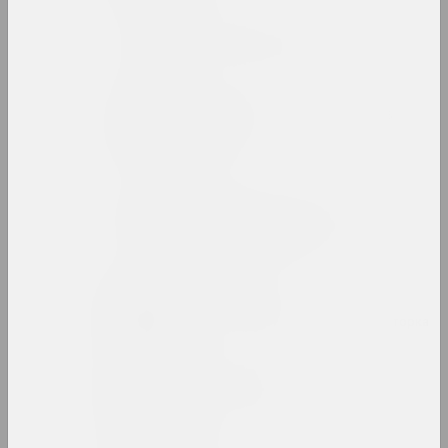
Беларусский авангард
интернет ресурс, архив
Беларусский павильон в
Венеции
павильон
Беларусский сбор
девиантного искусства
выставочная площадка
Алеся Белевец
искусствоведка, критикиня, редакторка
Андрей Белов
художник, перформер