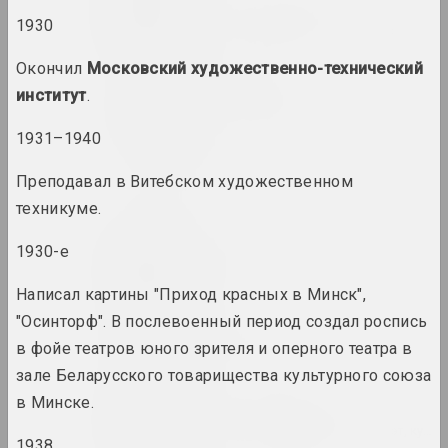
Виктор Альшевский
1930
художник, преподаватель, куратор
Окончил
Московский художественно-технический
Глеб Аманкулов
институт
.
художник, перформер
1931–1940
Амбасада Культуры
Преподавал в Витебском художественном
нго
техникуме.
an angelico
1930-е
группа, дуэт
Написал картины "Приход красных в Минск",
"Осинторф". В послевоенный период создал роспись
Ксиша Ангелова
в фойе театров юного зрителя и оперного театра в
художница, актриса
зале Беларусского товарищества культурного союза
в Минске.
Михаил Анемподистов
художник, фотограф, дизайнер, поэт, куль
1938