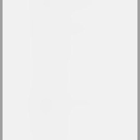
Владимир Басалыга
художник, иллюстратор, преподаватель
Михаил Басалыга
художник, директор
Андрей Басалыга
художник
Израиль Басов
художник
Марина Батюкова
художница, фотографка, ведущая
Беларт
галерея, салон