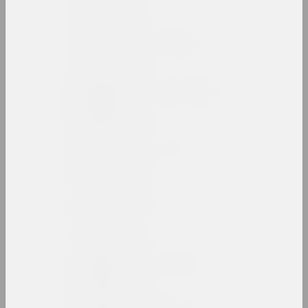
Василий Баранов
художник, преподаватель
Анатолий Барановский
художник, преподаватель
Артур Бартельс
художник, иллюстратор, журналист
Антон Бархатков
художник
Антон Барысенка
исследователь, публицист