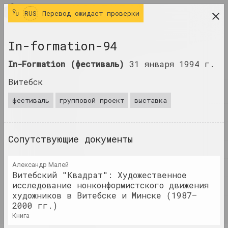
RUS
RUS
Перевод ожидает проверки
исследовательская платформа беларусского
In-formation-94
современного искусства
In-Formation (фестиваль)
31 января 1994 г.
ЖУРНАЛ
Витебск
ИНДЕКС
фестиваль
групповой проект
выставка
ИМЕНА
ТЕРМИНЫ
Сопутствующие документы
СОБЫТИЯ
Александр Малей
ПРОИЗВЕДЕНИЯ
Витебский "Квадрат": Художественное
исследование нонконформистского движения
ДОКУМЕНТЫ
художников в Витебске и Минске (1987–
2000 гг.)
ИНФО
книга