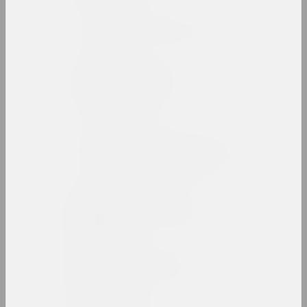
Беларусский авангард
интернет ресурс, архив
Беларусский павильон в
Венеции
павильон
Беларусский сбор
девиантного искусства
выставочная площадка
Алеся Белевец
искусствоведка, критикиня, редакторка
Андрей Белов
художник, перформер