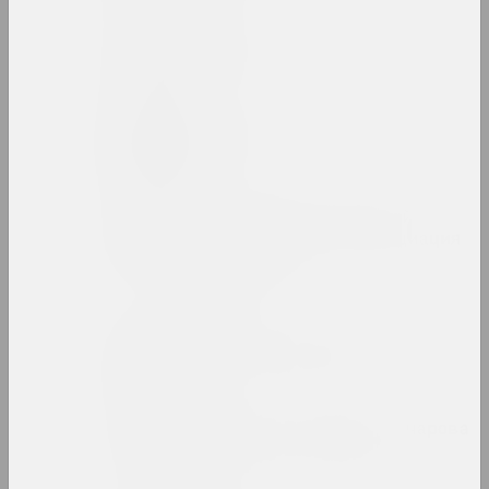
Людвиг Асецкий
художник
Исаак Аскназий
художник
Ассоциация творческой
интеллигенции (Ассоциация
или АТИ)
объединение
Аркадий Астапович
художник, преподаватель
Зинаида Астапович-Бочарова
художница, преподавательница