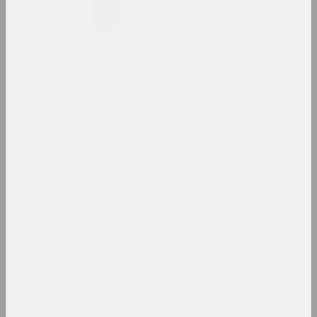
Таня Артимович
исследовательница, авторка, кураторка
Анатолий Артимович
художник
ARTONIST
нго
Камилла Арутюнян
кураторка, искусствоведка
Ольга Архипова
культурологиня, искусствоведка, музейная
Аршыца (Оршица)
объединение