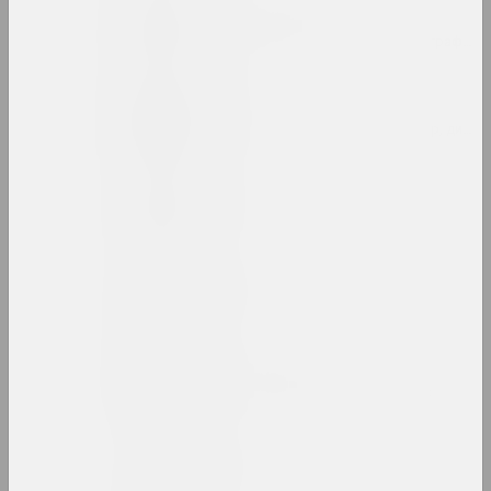
Руфина Базлова
художница, иллюстраторка, сценографка
Леон Бакст
художник, сценограф, иллюстратор, дизай
Яков Балглей
художник
Александр Балдаков
художник
Сергей Баленок
художник, иллюстратор, редактор
Светлана Баранковская
художница