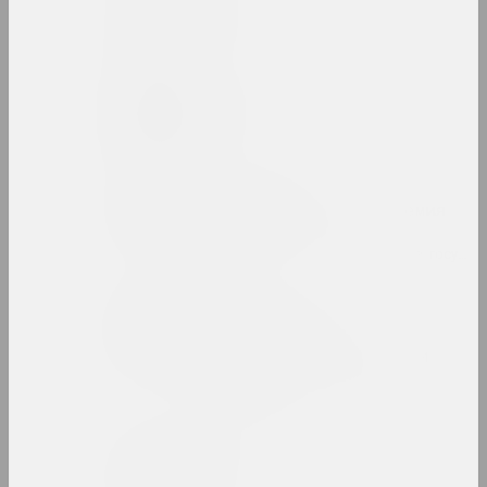
Belonica Art
студия
Сергей Белоокий
художник
Белорусская
государственная академия
искусств
вуз, образовательная, библиотека, госуда
Белорусский
государственный
университет культуры и
искусств
вуз, государственное учреждение
Белорусский климат
группа