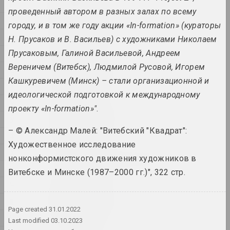
художник, писатель, музыкант
Н
проведенный автором в разных залах по всему
О
городу, и в том же году акции «In-formation» (кураторы
A&V Art Gallery
П
Н. Прусаков и В. Васильев) с художниками Николаем
галерея
Прусаковым, Галиной Васильевой, Андреем
Р
Вереничем (Витебск), Людмилой Русовой, Игорем
С
Виктор Аберамок
Кашкуревичем (Минск) – стали организационной и
художник
Т
идеологической подготовкой к международному
У
проекту «In-formation»"
.
Тихон Абрамов
Ў
художник
– © Александр Малей: "Витебский "Квадрат":
Ф
Художественное исследование
Х
Александр Адамов
нонконформистского движения художников в
художник, критик, сценограф
Ц
Витебске и Минске (1987–2000 гг.)", 322 стр.
Ч
Заир Азгур
Ш
художник
Page created
31.01.2022
Щ
Last modified
03.10.2023