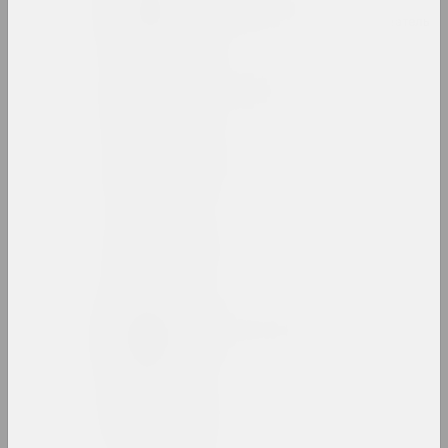
Владимир Басалыга
художник, иллюстратор, преподаватель
Михаил Басалыга
художник, директор
Андрей Басалыга
художник
Израиль Басов
художник
Марина Батюкова
художница, фотографка, ведущая
Беларт
галерея, салон