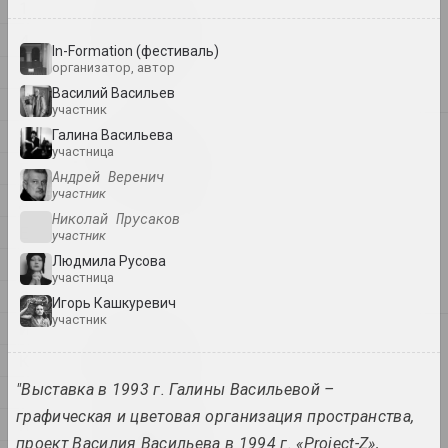
1
1
1+1=1
4
дуэт
In-Formation (фестиваль)
организатор, автор
А
Василий Васильев
Б
участник
В
Галина Васильева
4
4–63
участница
Г
объединение
Андрей Веренич
участник
Д
Николай Прусаков
400 квадратов
Е
участник
галерея
Людмила Русова
Ж
участница
З
Игорь Кашкуревич
участник
И
А
a.r.
К
группа
"Выставка в 1993 г. Галины Васильевой –
Л
графическая и цветовая организация пространства,
М
А.Р.Ч.
проект Василия Васильева в 1994 г. «Project-Z»,