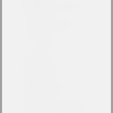
Виктор Альшевский
художник, преподаватель, куратор
Глеб Аманкулов
художник, перформер
Амбасада Культуры
нго
an angelico
группа, дуэт
Ксиша Ангелова
художница, актриса
Михаил Анемподистов
художник, фотограф, дизайнер, поэт, куль