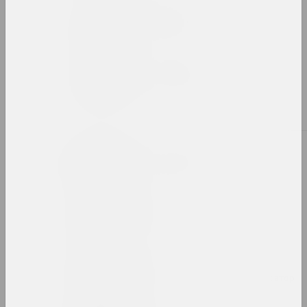
Александр Ахола-Вало
художник, философ
Иван Ахремчик
художник, преподаватель
Б
Виктор Бабарико
меценат, директор
Сяргей Бабарэка
художник
Bazinato
художник, исследователь, иллюстратор