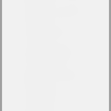
Анатолий Аникейчик
художник, преподаватель
Андрей Анро
художник, фотограф, писатель
Antiwarcoalition.art
(платформа)
интернет ресурс
Ирина Ануфриева
художница, перформерка
Юрий Анушко
художник