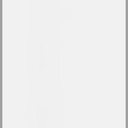
Alexey Shlyk & Ben Van
den Berghe
дуэт
Лев Алимов
художник
Алина и Джефф Блюмис
дуэт
Юрий Алисевич
художник
Казимир Альхимович
художник